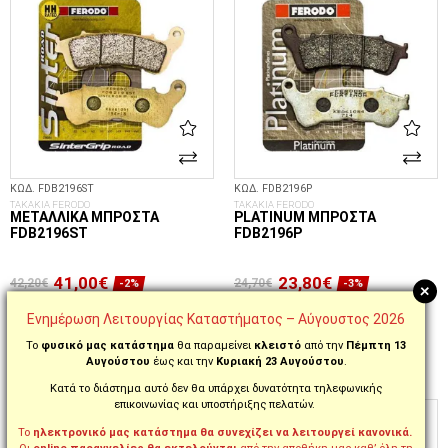
ΚΩΔ. FDB2196ST
ΚΩΔ. FDB2196P
ΤΑΚΑΚΙΑ FERODO
ΤΑΚΑΚΙΑ FERODO
ΜΕΤΑΛΛΙΚΆ ΜΠΡΟΣΤΆ
PLATINUM ΜΠΡΟΣΤΆ
FDB2196ST
FDB2196P
41,00€
23,80€
42,20€
24,70€
-2%
-3%
+
ΠΡΟΣΩΡΙΝΆ ΜΗ ΔΙΑΘΈΣΙΜΟ
ΆΜΕΣΑ ΔΙΑΘΈΣΙΜΟ
Ενημέρωση Λειτουργίας Καταστήματος – Αύγουστος 2026
Το
φυσικό μας κατάστημα
θα παραμείνει
κλειστό
από την
Πέμπτη 13
Αυγούστου
έως και την
Κυριακή 23 Αυγούστου
.
ΣΤΟ ΚΑΛΆΘΙ
Κατά το διάστημα αυτό δεν θα υπάρχει δυνατότητα τηλεφωνικής
επικοινωνίας και υποστήριξης πελατών.
Το
ηλεκτρονικό μας κατάστημα θα συνεχίζει να λειτουργεί κανονικά.