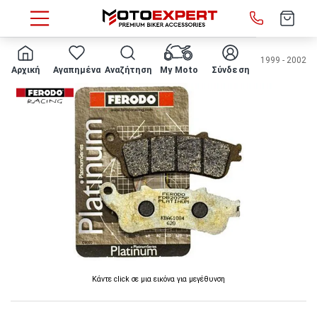
HOME
Μάρκα/μοντέλο
HONDA
VARADERO XL1000V
1999 - 2002
Αρχική
Αγαπημένα
Αναζήτηση
My Moto
Σύνδεση
Κάντε click σε μια εικόνα για μεγέθυνση