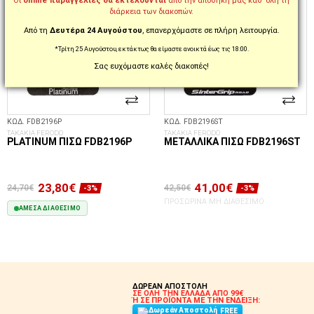
Οι
online παραγγελίες θα εκτελούνται
από την αποθήκη μας καθ’ όλη τη
διάρκεια των διακοπών.
Από τη
Δευτέρα 24 Αυγούστου
, επανερχόμαστε σε πλήρη λειτουργία.
*Τρίτη 25 Αυγούστου, εκτάκτως θα είμαστε ανοικτά έως τις 18:00.
Σας ευχόμαστε καλές διακοπές!
ΚΩΔ. FDB2196P
ΚΩΔ. FDB2196ST
ΤΑΚΑΚΙΑ FERODO
ΤΑΚΑΚΙΑ FERODO
PLATINUM ΠΊΣΩ FDB2196P
ΜΕΤΑΛΛΙΚΆ ΠΊΣΩ FDB2196ST
23,80€
41,00€
24,70€
42,50€
-3%
-3%
ΠΡΟΣΩΡΙΝΆ ΜΗ ΔΙΑΘΈΣΙΜΟ
ΆΜΕΣΑ ΔΙΑΘΈΣΙΜΟ
ΣΤΟ ΚΑΛΆΘΙ
ΔΩΡΕΑΝ ΑΠΟΣΤΟΛΗ
ΣΕ ΟΛΗ ΤΗΝ ΕΛΛΑΔΑ ΑΠΟ 99€
Ή ΣΕ ΠΡΟΪΟΝΤΑ ΜΕ ΤΗΝ ΕΝΔΕΙΞΗ:
FREE