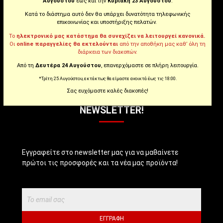
Αυγούστου
έως και την
Κυριακή 23 Αυγούστου
.
Κατά το διάστημα αυτό δεν θα υπάρχει δυνατότητα τηλεφωνικής
Instagram
επικοινωνίας και υποστήριξης πελατών.
Το
ηλεκτρονικό μας κατάστημα θα συνεχίζει να λειτουργεί κανονικά.
Οι
online παραγγελίες θα εκτελούνται
από την αποθήκη μας καθ’ όλη τη
Youtube
διάρκεια των διακοπών.
Από τη
Δευτέρα 24 Αυγούστου
, επανερχόμαστε σε πλήρη λειτουργία.
Tiktok
*Τρίτη 25 Αυγούστου, εκτάκτως θα είμαστε ανοικτά έως τις 18:00.
Σας ευχόμαστε καλές διακοπές!
NEWSLETTER!
Εγγραφείτε στο newsletter μας για να μαθαίνετε
πρώτοι τις προσφορές και τα νέα μας προϊόντα!
ΕΓΓΡΑΦΉ