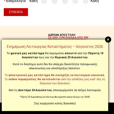
Βαθμολογία
Κακή
Καλή
ΣΥΝΈΧΕΙΑ
ΔΩΡΕΑΝ ΑΠΟΣΤΟΛΗ
ΣΕ ΟΛΗ ΤΗΝ ΕΛΛΑΔΑ ΑΠΟ 99€
+
ΠΡΟΪΟΝΤΑ ΜΕ ΤΗΝ ΕΝΔΕΙΞΗ:
FREE
Ενημέρωση Λειτουργίας Καταστήματος – Αύγουστος 2026
Το
φυσικό μας κατάστημα
θα παραμείνει
κλειστό
από την
Πέμπτη 13
ΠΑΡΑΓΓΕΙΛΤΕ ΚΑΙ
Αυγούστου
έως και την
Κυριακή 23 Αυγούστου
.
ΤΗΛΕΦΩΝΙΚΑ ΣΤΟ
210.5769.200
Κατά το διάστημα αυτό δεν θα υπάρχει δυνατότητα τηλεφωνικής
επικοινωνίας και υποστήριξης πελατών.
ΑΛΛΑΞΑΤΕ ΓΝΩΜΗ;
ΔΙΚΑΙΩΜΑ ΕΠΙΣΤΡΟΦΗΣ
ΣΕ ΕΩΣ 14 ΗΜΕΡΕΣ!
Το
ηλεκτρονικό μας κατάστημα θα συνεχίζει να λειτουργεί κανονικά.
Οι
online παραγγελίες θα εκτελούνται
από την αποθήκη μας καθ’ όλη τη
διάρκεια των διακοπών.
ΔΟΣΕΙΣ ΜΕ ΕΥΕΛΙΞΙΑ
ΕΩΣ 18 ΑΤΟΚΕΣ ΜΕ ΠΙΣΤΩΤΙΚΗ
Από τη
Δευτέρα 24 Αυγούστου
, επανερχόμαστε σε πλήρη λειτουργία.
ΕΩΣ 60 ΔΟΣΕΙΣ ΜΕ tbi bank
*Τρίτη 25 Αυγούστου, εκτάκτως θα είμαστε ανοικτά έως τις 18:00.
Σας ευχόμαστε καλές διακοπές!