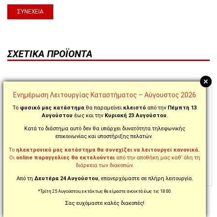
ΣΥΝΈΧΕΙΑ
ΣΧΕΤΙΚΆ ΠΡΟΪΌΝΤΑ
+
Ενημέρωση Λειτουργίας Καταστήματος – Αύγουστος 2026
Το
φυσικό μας κατάστημα
θα παραμείνει
κλειστό
από την
Πέμπτη 13
Αυγούστου
έως και την
Κυριακή 23 Αυγούστου
.
Κατά το διάστημα αυτό δεν θα υπάρχει δυνατότητα τηλεφωνικής
επικοινωνίας και υποστήριξης πελατών.
Το
ηλεκτρονικό μας κατάστημα θα συνεχίζει να λειτουργεί κανονικά.
Οι
online παραγγελίες θα εκτελούνται
από την αποθήκη μας καθ’ όλη τη
διάρκεια των διακοπών.
Από τη
Δευτέρα 24 Αυγούστου
, επανερχόμαστε σε πλήρη λειτουργία.
ΚΩΔ. FDB2196P
ΚΩΔ. FDB2075P
*Τρίτη 25 Αυγούστου, εκτάκτως θα είμαστε ανοικτά έως τις 18:00.
ΤΑΚΑΚΙΑ FERODO
ΤΑΚΑΚΙΑ FERODO
Σας ευχόμαστε καλές διακοπές!
PLATINUM ΜΠΡΟΣΤΆ
PLATINUM ΠΊΣΩ FDB2075P
FDB2196P