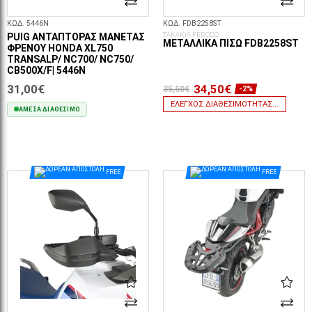
ΚΩΔ. 5446N
ΚΩΔ. FDB2258ST
ΤΑΚΑΚΙΑ FERODO
PUIG ΑΝΤΆΠΤΟΡΑΣ ΜΑΝΈΤΑΣ
ΜΕΤΑΛΛΙΚΆ ΠΊΣΩ FDB2258ST
ΦΡΈΝΟΥ HONDA XL750
TRANSALP/ NC700/ NC750/
CB500X/F| 5446N
31,00€
34,50€
35,50€
-2%
ΈΛΕΓΧΟΣ ΔΙΑΘΕΣΙΜΌΤΗΤΑΣ...
ΆΜΕΣΑ ΔΙΑΘΈΣΙΜΟ
ΣΤΟ ΚΑΛΆΘΙ
FREE
FREE