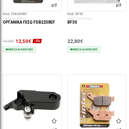
ΚΩΔ. FDB2258EF
ΚΩΔ. BF30
ΤΑΚΑΚΙΑ FERODO
TANKLOCK KIT GIVI
ΟΡΓΑΝΙΚΆ ΠΊΣΩ FDB2258EF
BF30
12,50€
22,80€
13,20€
-5%
ΆΜΕΣΑ ΔΙΑΘΈΣΙΜΟ
ΆΜΕΣΑ ΔΙΑΘΈΣΙΜΟ
ΣΤΟ ΚΑΛΆΘΙ
ΣΤΟ ΚΑΛΆΘΙ