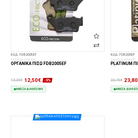
ΚΩΔ. FDB2005EF
ΚΩΔ. FDB2005P
ΤΑΚΑΚΙΑ FERODO
ΤΑΚΑΚΙΑ FERODO
ΟΡΓΑΝΙΚΆ ΠΊΣΩ FDB2005EF
PLATINUM ΠΊ
12,50€
23,80
13,20€
24,70€
-5%
ΆΜΕΣΑ ΔΙΑΘΈΣΙΜΟ
ΆΜΕΣΑ ΔΙΑΘΈΣ
ΣΤΟ ΚΑΛΆΘΙ
FREE