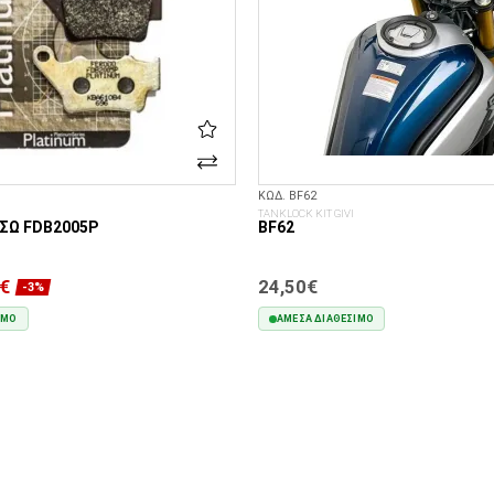
ΚΩΔ. BF62
TANKLOCK KIT GIVI
ΣΩ FDB2005P
BF62
€
24,50€
-3%
ΙΜΟ
ΆΜΕΣΑ ΔΙΑΘΈΣΙΜΟ
ΣΤΟ ΚΑΛΆΘΙ
ΣΤΟ ΚΑΛΆΘΙ