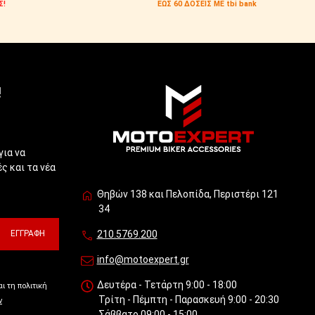
Σ!
ΕΩΣ 60 ΔΟΣΕΙΣ ΜΕ tbi bank
!
για να
ς και τα νέα
Θηβών 138 και Πελοπίδα, Περιστέρι 121
34
ΕΓΓΡΑΦΉ
210.5769.200
info@motoexpert.gr
Δευτέρα - Τετάρτη 9:00 - 18:00
ι τη πολιτική
Τρίτη - Πέμπτη - Παρασκευή 9:00 - 20:30
ν
Σάββατο 09:00 - 15:00