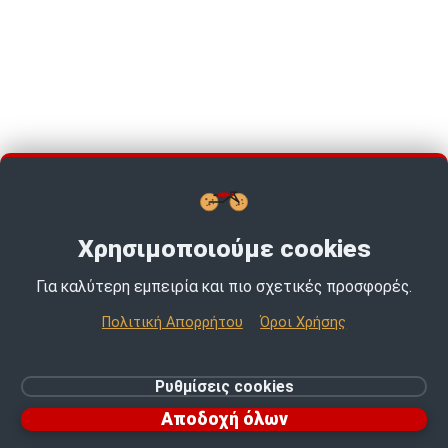
Χρησιμοποιούμε cookies
Για καλύτερη εμπειρία και πιο σχετικές προσφορές.
TOP PICKS · TOP PICKS · TOP PICKS ·
Πολιτική Απορρήτου
Όροι Χρήσης
© 2026 MotoExpert | All rights reserved.
Ρυθμίσεις cookies
Ρυθμίσεις cookies
Αποδοχή όλων