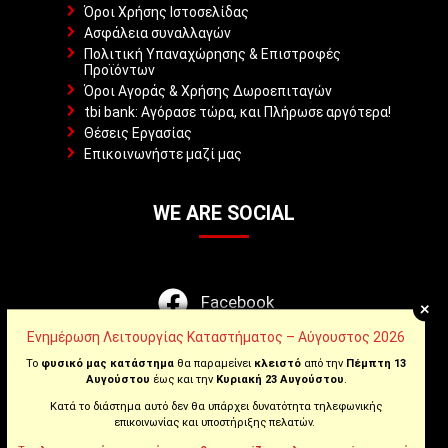
Όροι Χρήσης Ιστοσελίδας
Ασφάλεια συναλλαγών
Πολιτική Υπαναχώρησης & Επιστροφές
Προϊόντων
Όροι Αγοράς & Χρήσης Δωροεπιταγών
tbi bank: Αγόρασε τώρα, και Πλήρωσε αργότερα!
Θέσεις Εργασίας
Επικοινωνήστε μαζί μας
WE ARE SOCIAL
Facebook
+
Ενημέρωση Λειτουργίας Καταστήματος – Αύγουστος 2026
Instagram
Το
φυσικό μας κατάστημα
θα παραμείνει
κλειστό
από την
Πέμπτη 13
Αυγούστου
έως και την
Κυριακή 23 Αυγούστου
.
Youtube
Κατά το διάστημα αυτό δεν θα υπάρχει δυνατότητα τηλεφωνικής
επικοινωνίας και υποστήριξης πελατών.