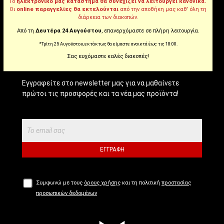
Tiktok
Το
ηλεκτρονικό μας κατάστημα θα συνεχίζει να λειτουργεί κανονικά.
Οι
online παραγγελίες θα εκτελούνται
από την αποθήκη μας καθ’ όλη τη
διάρκεια των διακοπών.
Από τη
Δευτέρα 24 Αυγούστου
, επανερχόμαστε σε πλήρη λειτουργία.
NEWSLETTER!
*Τρίτη 25 Αυγούστου, εκτάκτως θα είμαστε ανοικτά έως τις 18:00.
Σας ευχόμαστε καλές διακοπές!
Εγγραφείτε στο newsletter μας για να μαθαίνετε
πρώτοι τις προσφορές και τα νέα μας προϊόντα!
ΕΓΓΡΑΦΉ
Συμφωνώ με τους
όρους χρήσης
και τη πολιτική
προστασίας
προσωπικών δεδομένων