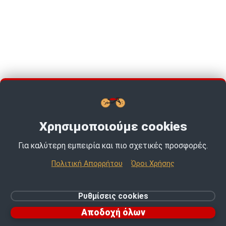
Χρησιμοποιούμε cookies
Για καλύτερη εμπειρία και πιο σχετικές προσφορές.
TOP PICKS · TOP PICKS · TOP PICKS ·
Πολιτική Απορρήτου
Όροι Χρήσης
© 2026 MotoExpert | All rights reserved.
Ρυθμίσεις cookies
Ρυθμίσεις cookies
Αποδοχή όλων