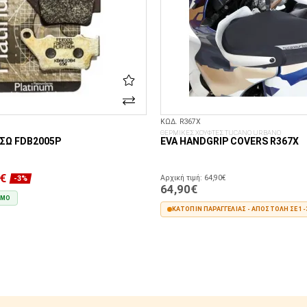
ΚΩΔ. R367X
ΘΕΡΜΙΚΕΣ ΧΟΥΦΤΕΣ TUCANO URBANO
ΣΩ FDB2005P
EVA HANDGRIP COVERS R367X
€
Αρχική τιμή: 64,90€
-3%
64,90€
ΙΜΟ
ΚΑΤΌΠΙΝ ΠΑΡΑΓΓΕΛΊΑΣ - ΑΠΟΣΤΟΛΉ ΣΕ 1-
ΣΤΟ ΚΑΛΆΘΙ
ΣΤΟ ΚΑΛΆΘΙ