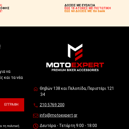
Η;
ΔΟΣΕΙΣ ΜΕ ΕΥΕΛΙΞΙΑ
ΡΟΦΗΣ
ΕΩΣ 18 ΑΤΟΚΕΣ ΜΕ ΠΙΣΤΩΤΙΚΗ
Σ!
ΕΩΣ 60 ΔΟΣΕΙΣ ΜΕ tbi bank
!
για να
ς και τα νέα
Θηβών 138 και Πελοπίδα, Περιστέρι 121
34
ΕΓΓΡΑΦΉ
210.5769.200
info@motoexpert.gr
Δευτέρα - Τετάρτη 9:00 - 18:00
ι τη πολιτική