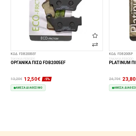
ΚΩΔ. FDB2005EF
ΚΩΔ. FDB2005P
ΤΑΚΑΚΙΑ FERODO
ΤΑΚΑΚΙΑ FERODO
ΟΡΓΑΝΙΚΆ ΠΊΣΩ FDB2005EF
PLATINUM ΠΊ
12,50€
23,80
13,20€
24,70€
-5%
ΆΜΕΣΑ ΔΙΑΘΈΣΙΜΟ
ΆΜΕΣΑ ΔΙΑΘΈΣ
ΣΤΟ ΚΑΛΆΘΙ