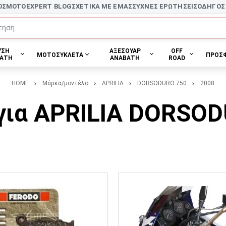
ΟΣ
MOTOEXPERT BLOG
ΣΧΕΤΙΚΑ ΜΕ ΕΜΑΣ
ΣΥΧΝΕΣ ΕΡΩΤΗΣΕΙΣ
ΟΔΗΓΟΣ
ηση...
ΥΣΗ
ΑΞΕΣΟΥΑΡ
OFF
ΜΟΤΟΣΥΚΛΕΤΑ
ΠΡΟΣ
ΑΤΗ
ΑΝΑΒΑΤΗ
ROAD
HOME
Μάρκα/μοντέλο
APRILIA
DORSODURO 750
2008
για APRILIA DORSOD