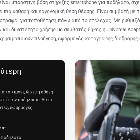
ίναι μπροστινή βάση στήριξης smartphone για ποδήλατο, σχ
ε πιο καθαρή και εργονομική θέση θέασης. Είναι συμβατή με 
ναστραφεί για τοποθέτηση πάνω από το στέλεχος. Με ρυθμιζ
και δυνατότητα χρήσης με συμβατές θήκες ή Universal Adap
χρησιμοποιούν πλοήγηση, εφαρμογές καταγραφής διαδρομής 
λύτερη
ό το τιμόνι, ώστε η οθόνη
 κατά την ποδηλασία. Αυτό
ρτες, εφαρμογές
ont
.
ο ποδήλατο.