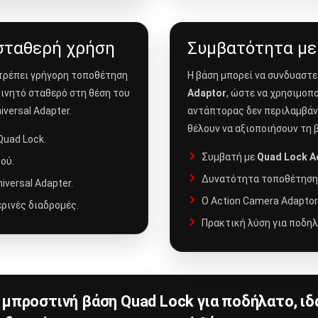
 σταθερή χρήση
Συμβατότητα με
τρέπει γρήγορη τοποθέτηση
Η βάση μπορεί να συνδυαστε
κινητό σταθερό στη θέση του
Adaptor
, ώστε να χρησιμοπο
versal Adapter.
αντάπτορας δεν περιλαμβάνε
θέλουν να αξιοποιήσουν τη 
uad Lock.
Συμβατή με
Quad Lock A
ού.
Δυνατότητα τοποθέτησης
versal Adapter.
Ο Action Camera Adaptor
ρινές διαδρομές.
Πρακτική λύση για ποδηλ
 μπροστινή βάση Quad Lock για ποδήλατο, ιδ