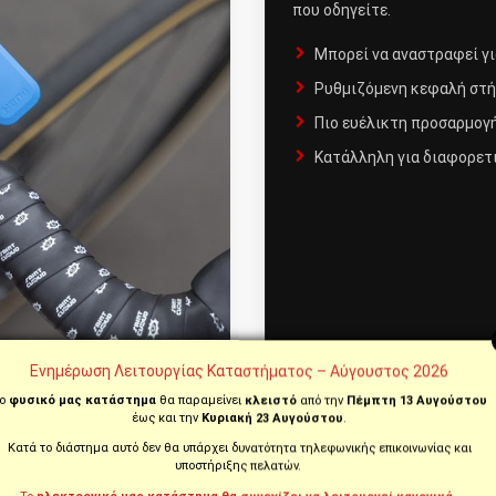
που οδηγείτε.
Μπορεί να αναστραφεί γ
Ρυθμιζόμενη κεφαλή στή
Πιο ευέλικτη προσαρμογή
Κατάλληλη για διαφορετι
Ενημέρωση Λειτουργίας Καταστήματος – Αύγουστος 2026
ο
φυσικό μας κατάστημα
θα παραμείνει
κλειστό
από την
Πέμπτη 13 Αυγούστου
έως και την
Κυριακή 23 Αυγούστου
.
τητας
Κατά το διάστημα αυτό δεν θα υπάρχει δυνατότητα τηλεφωνικής επικοινωνίας και
υποστήριξης πελατών.
ι συμβατή
θήκη κινητού Quad Lock
ή συμβατός
Universal Adapter
. Η