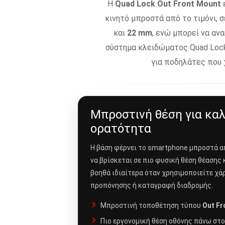
Η
Quad Lock Out Front Mount
ε
κινητό μπροστά από το τιμόνι, σ
και
22 mm
, ενώ μπορεί να α
σύστημα κλειδώματος Quad Lock 
για ποδηλάτες που 
Μπροστινή θέση για κα
ορατότητα
Η βάση φέρνει το smartphone μπροστά απ
να βρίσκεται σε πιο φυσική θέση θέασης
βοηθά ιδιαίτερα όταν χρησιμοποιείτε χά
προπόνησης ή καταγραφή διαδρομής.
Μπροστινή τοποθέτηση τύπου
Out Fr
Πιο εργονομική θέση οθόνης πάνω στ