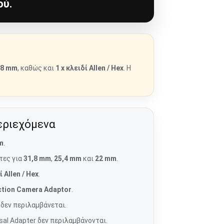
ού.
,8 mm
, καθώς και
1 x κλειδί Allen / Hex
. Η
εριεχόμενα
m
.
τες για
31,8 mm
,
25,4 mm
και
22 mm
.
ί Allen / Hex
.
ction Camera Adaptor
.
 δεν περιλαμβάνεται.
rsal Adapter δεν περιλαμβάνονται.