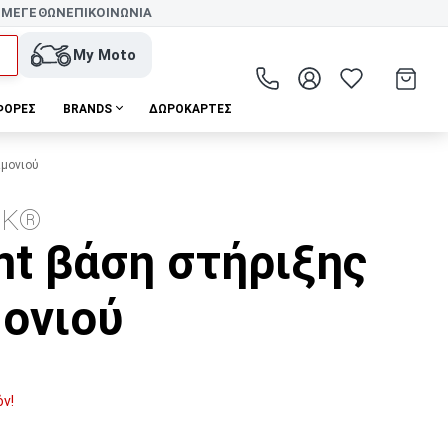
 ΜΕΓΕΘΩΝ
ΕΠΙΚΟΙΝΩΝΙΑ
My Moto
ΦΟΡΕΣ
BRANDS
ΔΩΡΟΚΆΡΤΕΣ
ιμονιού
CK®
nt βάση στήριξης
μονιού
όν!