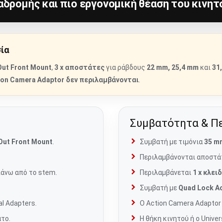
αδρομής και πιο εργονομική θέαση του κινητ
σία
Out Front Mount
,
3 x αποστάτες
για ράβδους
22 mm, 25,4 mm
και
31
ion Camera Adaptor
δεν περιλαμβάνονται
.
Συμβατότητα & Π
Out Front Mount
.
Συμβατή με τιμόνια
35 m
Περιλαμβάνονται αποστά
πάνω από το stem.
Περιλαμβάνεται
1 x κλειδ
Συμβατή με
Quad Lock A
l Adapters.
Ο Action Camera Adaptor
ατο.
Η θήκη κινητού ή ο Unive