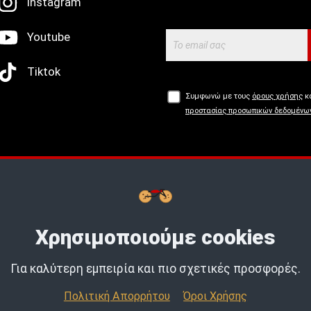
Instagram
Youtube
Tiktok
Συμφωνώ με τους
όρους χρήσης
κα
προστασίας προσωπικών δεδομένω
Buy now, Pay later με
tbi
bank.
Μάθε
Χρησιμοποιούμε cookies
Για καλύτερη εμπειρία και πιο σχετικές προσφορές.
Πολιτική Απορρήτου
Όροι Χρήσης