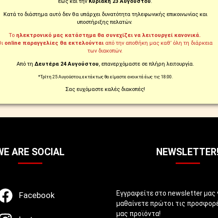
έως και την
Κυριακή 23 Αυγούστου
.
9,99€
Κατά το διάστημα αυτό δεν θα υπάρχει δυνατότητα τηλεφωνικής επικοινωνίας και
υποστήριξης πελατών.
ΙΜΟ
ΆΜΕΣΑ ΔΙΑΘΈΣΙΜΟ
Το
ηλεκτρονικό μας κατάστημα θα συνεχίζει να λειτουργεί κανονικά.
Οι
online παραγγελίες θα εκτελούνται
από την αποθήκη μας καθ’ όλη τη διάρκεια
των διακοπών.
ΣΤΟ ΚΑΛΆΘΙ
ΣΤΟ ΚΑΛΆΘΙ
Από τη
Δευτέρα 24 Αυγούστου
, επανερχόμαστε σε πλήρη λειτουργία.
*Τρίτη 25 Αυγούστου, εκτάκτως θα είμαστε ανοικτά έως τις 18:00.
ΠΑΡΑΓΓΕΙΛΤΕ ΚΑΙ
ΑΛΛΑΞΑΤΕ ΓΝΩΜ
ΤΗΛΕΦΩΝΙΚΑ ΣΤΟ
ΔΙΚΑΙΩΜΑ ΕΠΙΣΤ
Σας ευχόμαστε καλές διακοπές!
210.5769.200
ΣΕ ΕΩΣ 14 ΗΜΕΡΕ
WE ARE SOCIAL
NEWSLETTER
Εγγραφείτε στο newsletter μας 
Facebook
μαθαίνετε πρώτοι τις προσφορέ
μας προϊόντα!