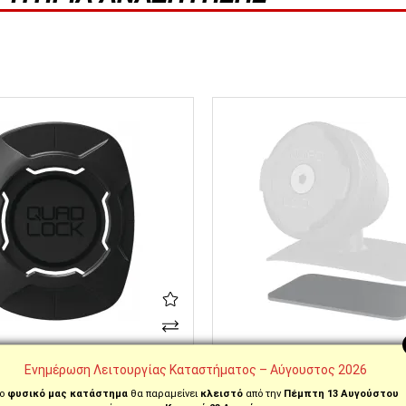
ΚΩΔ. QLP-DCM-ADH
Ενημέρωση Λειτουργίας Καταστήματος – Αύγουστος 2026
 LOCK®
ΑΞΕΣΟΥΑΡ QUAD LOCK®
ΑΥΤΟΚΌΛΛΗΤΟ ADAPTOR V3
ΑΝΤΑΛΛΑΚΤΙΚΌ ΑΥΤΟΚΌΛΛΗΤΟ 
DASH/CONSOLE CAR MOUNT
ο
φυσικό μας κατάστημα
θα παραμείνει
κλειστό
από την
Πέμπτη 13 Αυγούστου