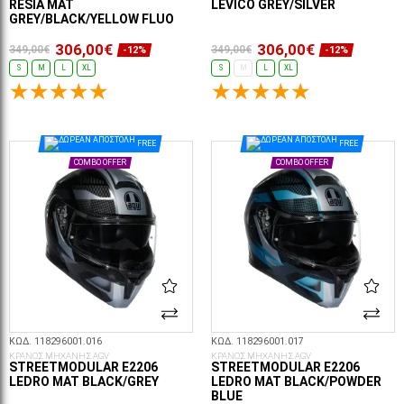
RESIA MAT
LEVICO GREY/SILVER
GREY/BLACK/YELLOW FLUO
306,00€
306,00€
349,00€
349,00€
-12%
-12%
S
M
L
XL
S
M
L
XL
ΕΠΙΛΟΓΈΣ...
ΕΠΙΛΟΓΈΣ...
FREE
FREE
COMBO OFFER
COMBO OFFER
ΚΩΔ. 118296001.016
ΚΩΔ. 118296001.017
ΚΡΑΝΟΣ ΜΗΧΑΝΗΣ AGV
ΚΡΑΝΟΣ ΜΗΧΑΝΗΣ AGV
STREETMODULAR E2206
STREETMODULAR E2206
LEDRO MAT BLACK/GREY
LEDRO MAT BLACK/POWDER
BLUE