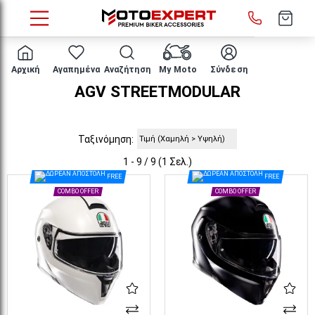
HOME
AGV STREETMODULAR
Αρχική
Αγαπημένα
Αναζήτηση
My Moto
Σύνδεση
AGV STREETMODULAR
Ταξινόμηση:
1 - 9 / 9 (1 Σελ.)
FREE
FREE
COMBO OFFER
COMBO OFFER