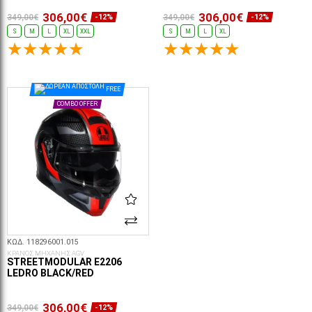
306,00€
306,00€
349,00€
349,00€
-12%
-12%
S
M
L
XL
XXL
S
M
L
XL
ΕΠΙΛΟΓΈΣ...
ΕΠΙΛΟΓΈΣ...
FREE
COMBO OFFER
ΚΩΔ. 118296001.015
ΚΡΑΝΟΣ ΜΗΧΑΝΗΣ AGV
STREETMODULAR E2206
LEDRO BLACK/RED
306,00€
349,00€
-12%