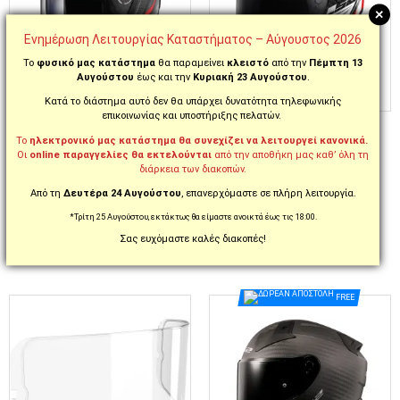
+
Ενημέρωση Λειτουργίας Καταστήματος – Αύγουστος 2026
Το
φυσικό μας κατάστημα
θα παραμείνει
κλειστό
από την
Πέμπτη 13
Αυγούστου
έως και την
Κυριακή 23 Αυγούστου
.
Κατά το διάστημα αυτό δεν θα υπάρχει δυνατότητα τηλεφωνικής
επικοινωνίας και υποστήριξης πελατών.
ΚΩΔ. 48709808
ΚΩΔ. 48709869
ΚΡΑΝΟΣ ΜΗΧΑΝΗΣ LS2
ΚΡΑΝΟΣ ΜΗΧΑΝΗΣ LS2
Το
ηλεκτρονικό μας κατάστημα θα συνεχίζει να λειτουργεί κανονικά.
VECTOR II FF811 ALIZER
VECTOR II FF811 CARBON
Οι
online παραγγελίες θα εκτελούνται
από την αποθήκη μας καθ’ όλη τη
BLACK/RED
SAVAGE WHITE/RED/GREY
διάρκεια των διακοπών.
Από τη
Δευτέρα 24 Αυγούστου
, επανερχόμαστε σε πλήρη λειτουργία.
269,00€
399,00€
279,00€
-3%
*Τρίτη 25 Αυγούστου, εκτάκτως θα είμαστε ανοικτά έως τις 18:00.
XS
S
M
L
XL
XXL
XS
S
M
L
XL
Σας ευχόμαστε καλές διακοπές!
ΕΠΙΛΟΓΈΣ...
ΕΠΙΛΟΓΈΣ...
FREE