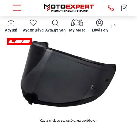
HOME
ΖΕΛΑΤΙΝΑ ΚΡΑΝΟΥΣ LS2 - FF811 Vector II φιμέ
Αρχική
Αγαπημένα
Αναζήτηση
My Moto
Σύνδεση
Κάντε click σε μια εικόνα για μεγέθυνση