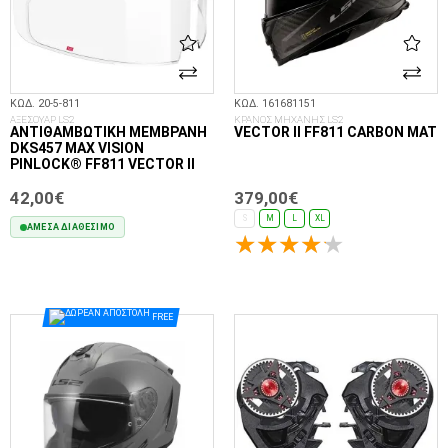
ΚΩΔ. 20-5-811
ΚΩΔ. 161681151
ΑΞΕΣΟΥΑΡ LS2
ΚΡΑΝΟΣ ΜΗΧΑΝΗΣ LS2
ΑΝΤΙΘΑΜΒΩΤΙΚΉ ΜΕΜΒΡΆΝΗ
VECTOR II FF811 CARBON MAT
DKS457 MAX VISION
PINLOCK® FF811 VECTOR II
42,00€
379,00€
S
M
L
XL
ΆΜΕΣΑ ΔΙΑΘΈΣΙΜΟ
ΕΠΙΛΟΓΈΣ...
ΣΤΟ ΚΑΛΆΘΙ
FREE