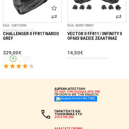
ΚΩΔ. 168170006
ΚΩΔ. 800811RSS01
ΚΡΑΝΟΣ ΜΗΧΑΝΗΣ LS2
ΑΝΤΑΛΛΑΚΤΙΚΟ LS2
CHALLENGER II FF817 NARDO
VECTOR II FF811 / INFINITY II
GREY
OF603 ΒΆΣΕΙΣ ΖΕΛΑΤΊΝΑΣ
329,00€
14,50€
ΠΡΟΣΩΡΙΝΆ ΜΗ ΔΙΑΘΈΣΙΜΟ
S
M
L
XL
ΕΠΙΛΟΓΈΣ...
ΔΩΡΕΑΝ ΑΠΟΣΤΟΛΗ
ΣΕ ΟΛΗ ΤΗΝ ΕΛΛΑΔΑ ΑΠΟ 99€
ΠΡΟΪΟΝΤΑ ΜΕ ΤΗΝ ΕΝΔΕΙΞΗ:
FREE
ΠΑΡΑΓΓΕΙΛΤΕ ΚΑΙ
ΤΗΛΕΦΩΝΙΚΑ ΣΤΟ
210.5769.200
ΑΛΛΑΞΑΤΕ ΓΝΩΜΗ;