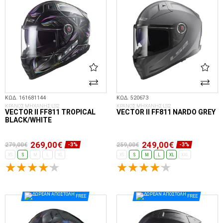
ΚΩΔ. 161681144
ΚΩΔ. 520673
ΚΡΑΝΟΣ ΜΗΧΑΝΗΣ LS2
ΚΡΑΝΟΣ ΜΗΧΑΝΗΣ LS2
VECTOR II FF811 TROPICAL
VECTOR II FF811 NARDO GREY
BLACK/WHITE
269,00€
249,00€
279,00€
259,00€
-3%
-3%
XS
S
M
L
XL
XS
S
M
L
XL
XXL
ΕΠΙΛΟΓΈΣ...
ΕΠΙΛΟΓΈΣ...
FREE
FREE