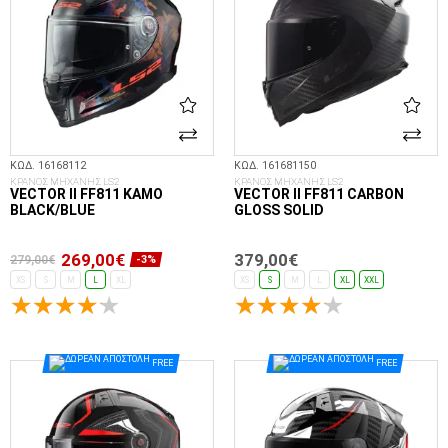
ΚΩΔ. 16168112
ΚΩΔ. 161681150
ΚΡΑΝΟΣ ΜΗΧΑΝΗΣ LS2
ΚΡΑΝΟΣ ΜΗΧΑΝΗΣ LS2
VECTOR II FF811 KAMO
VECTOR II FF811 CARBON
BLACK/BLUE
GLOSS SOLID
269,00€
379,00€
279,00€
-3%
XS
S
M
L
XL
XS
S
M
L
XL
XXL
ΕΠΙΛΟΓΈΣ...
ΕΠΙΛΟΓΈΣ...
FREE
FREE