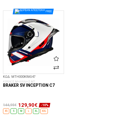
ΕΠΙΛΟΓΈΣ...
ΕΠΙΛΟΓΈΣ...
FREE
ΚΩΔ. MTH000KRA547
ΚΡΑΝΟΣ ΜΗΧΑΝΗΣ MT
BRAKER SV INCEPTION C7
129,90€
144,95€
-10%
XS
S
M
L
XL
XXL
ΕΠΙΛΟΓΈΣ...