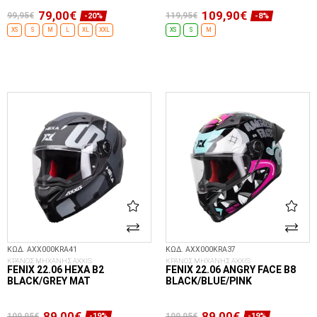
79,00€
109,90€
99,95€
119,95€
-20%
-8%
XS
S
M
L
XL
XXL
XS
S
M
ΕΠΙΛΟΓΈΣ...
ΕΠΙΛΟΓΈΣ...
ΚΩΔ. AXX000KRA41
ΚΩΔ. AXX000KRA37
ΚΡΑΝΟΣ ΜΗΧΑΝΗΣ AXXIS
ΚΡΑΝΟΣ ΜΗΧΑΝΗΣ AXXIS
FENIX 22.06 HEXA B2
FENIX 22.06 ANGRY FACE B8
BLACK/GREY MAT
BLACK/BLUE/PINK
89,00€
89,00€
109,95€
109,95€
-19%
-19%