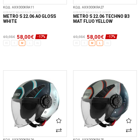
ΚΩΔ. AXX000KRA11
ΚΩΔ. AXX000KRA27
ΚΡΑΝΟΣ ΜΗΧΑΝΗΣ AXXIS
ΚΡΑΝΟΣ ΜΗΧΑΝΗΣ AXXIS
METRO S 22.06 A0 GLOSS
METRO S 22.06 TECHNO B3
WHITE
MAT FLUO YELLOW
58,00€
58,00€
69,95€
69,95€
-17%
-17%
XS
S
M
L
XL
XS
S
M
L
XL
ΕΠΙΛΟΓΈΣ...
ΕΠΙΛΟΓΈΣ...
ΚΩΔ. AXX000KRA26
ΚΩΔ. AXX000KRA25