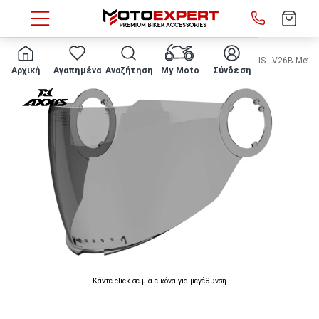
HOME
Κατασκευαστής
Axxis
ΖΕΛΑΤΙΝΑ ΚΡΑΝΟΥΣ AXXIS - V26B Metro 
Αρχική
Αγαπημένα
Αναζήτηση
My Moto
Σύνδεση
Κάντε click σε μια εικόνα για μεγέθυνση