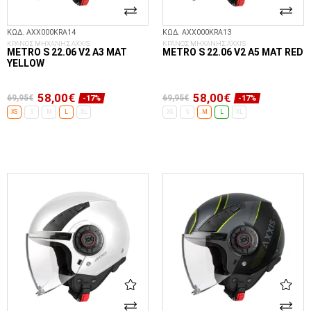
ΚΩΔ. AXX000KRA14
ΚΩΔ. AXX000KRA13
ΚΡΑΝΟΣ ΜΗΧΑΝΗΣ AXXIS
ΚΡΑΝΟΣ ΜΗΧΑΝΗΣ AXXIS
METRO S 22.06 V2 A3 MAT
METRO S 22.06 V2 A5 MAT RED
YELLOW
58,00€
58,00€
69,95€
69,95€
-17%
-17%
XS
S
M
L
XL
XS
S
M
L
XL
ΕΠΙΛΟΓΈΣ...
ΕΠΙΛΟΓΈΣ...