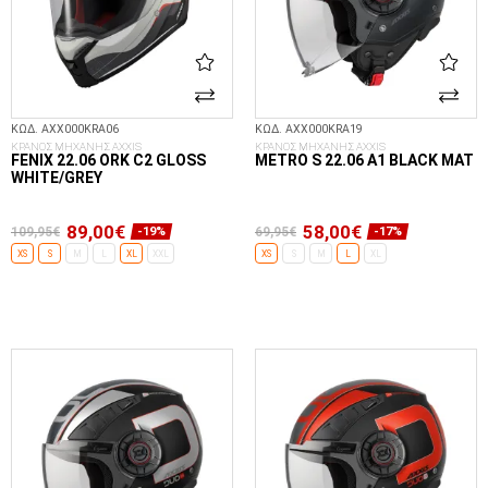
ΚΩΔ. AXX000KRA06
ΚΩΔ. AXX000KRA19
ΚΡΑΝΟΣ ΜΗΧΑΝΗΣ AXXIS
ΚΡΑΝΟΣ ΜΗΧΑΝΗΣ AXXIS
FENIX 22.06 ORK C2 GLOSS
METRO S 22.06 A1 BLACK MAT
WHITE/GREY
89,00€
58,00€
109,95€
69,95€
-19%
-17%
XS
S
M
L
XL
XXL
XS
S
M
L
XL
ΕΠΙΛΟΓΈΣ...
ΕΠΙΛΟΓΈΣ...