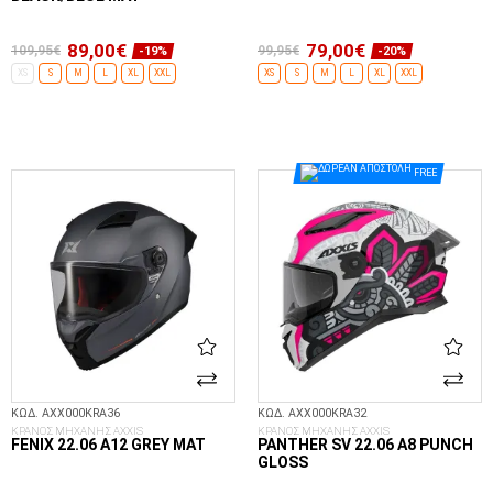
89,00€
79,00€
109,95€
99,95€
-19%
-20%
XS
S
M
L
XL
XXL
XS
S
M
L
XL
XXL
ΕΠΙΛΟΓΈΣ...
ΕΠΙΛΟΓΈΣ...
FREE
ΚΩΔ. AXX000KRA36
ΚΩΔ. AXX000KRA32
ΚΡΑΝΟΣ ΜΗΧΑΝΗΣ AXXIS
ΚΡΑΝΟΣ ΜΗΧΑΝΗΣ AXXIS
FENIX 22.06 A12 GREY MAT
PANTHER SV 22.06 A8 PUNCH
GLOSS