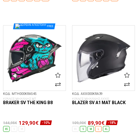
ΕΠΙΛΟΓΈΣ...
ΕΠΙΛΟΓΈΣ...
FREE
ΚΩΔ. MTH000KRA545
ΚΩΔ. AXX000KRA39
ΚΡΑΝΟΣ ΜΗΧΑΝΗΣ MT
ΚΡΑΝΟΣ ΜΗΧΑΝΗΣ AXXIS
BRAKER SV THE KING B8
BLAZER SV A1 MAT BLACK
129,90€
89,90€
144,95€
109,90€
-10%
-18%
XS
S
M
XS
S
M
L
XL