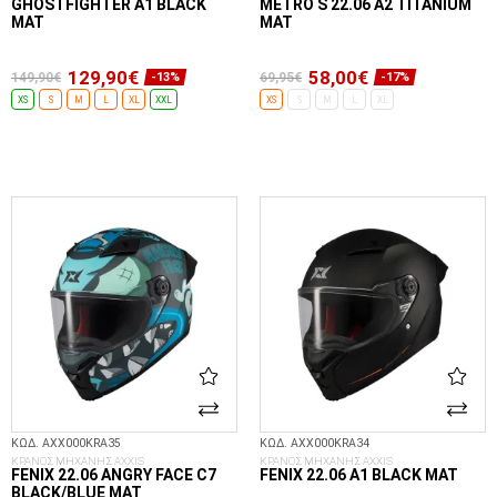
GHOSTFIGHTER A1 BLACK
METRO S 22.06 A2 TITANIUM
MAT
MAT
129,90€
58,00€
149,90€
69,95€
-13%
-17%
XS
S
M
L
XL
XXL
XS
S
M
L
XL
ΕΠΙΛΟΓΈΣ...
ΕΠΙΛΟΓΈΣ...
ΚΩΔ. AXX000KRA35
ΚΩΔ. AXX000KRA34
ΚΡΑΝΟΣ ΜΗΧΑΝΗΣ AXXIS
ΚΡΑΝΟΣ ΜΗΧΑΝΗΣ AXXIS
FENIX 22.06 ANGRY FACE C7
FENIX 22.06 A1 BLACK MAT
BLACK/BLUE MAT