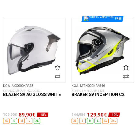
ΕΠΙΛΟΓΈΣ...
ΕΠΙΛΟΓΈΣ...
FREE
ΚΩΔ. AXX000KRA38
ΚΩΔ. MTH000KRA546
ΚΡΑΝΟΣ ΜΗΧΑΝΗΣ AXXIS
ΚΡΑΝΟΣ ΜΗΧΑΝΗΣ MT
BLAZER SV A0 GLOSS WHITE
BRAKER SV INCEPTION C2
89,90€
129,90€
109,90€
144,95€
-18%
-10%
XS
S
M
L
XL
XS
S
M
L
XL
XXL