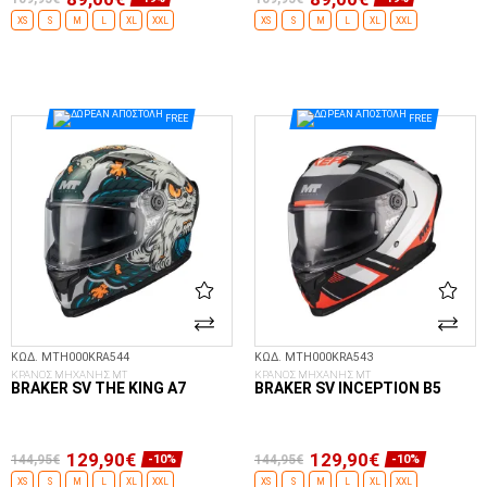
XS
S
M
L
XL
XXL
XS
S
M
L
XL
XXL
ΕΠΙΛΟΓΈΣ...
ΕΠΙΛΟΓΈΣ...
FREE
FREE
ΚΩΔ. MTH000KRA544
ΚΩΔ. MTH000KRA543
ΚΡΑΝΟΣ ΜΗΧΑΝΗΣ MT
ΚΡΑΝΟΣ ΜΗΧΑΝΗΣ MT
BRAKER SV THE KING A7
BRAKER SV INCEPTION B5
129,90€
129,90€
144,95€
144,95€
-10%
-10%
XS
S
M
L
XL
XXL
XS
S
M
L
XL
XXL