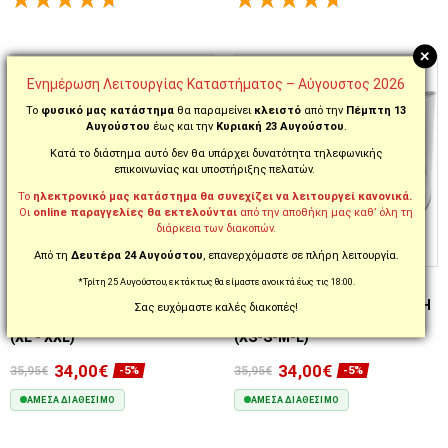
ΕΠΙΛΟΓΈΣ...
ΕΠΙΛΟΓΈΣ...
+
Ενημέρωση Λειτουργίας Καταστήματος – Αύγουστος 2026
Το
φυσικό μας κατάστημα
θα παραμείνει
κλειστό
από την
Πέμπτη 13
Αυγούστου
έως και την
Κυριακή 23 Αυγούστου
.
Κατά το διάστημα αυτό δεν θα υπάρχει δυνατότητα τηλεφωνικής
επικοινωνίας και υποστήριξης πελατών.
Το
ηλεκτρονικό μας κατάστημα θα συνεχίζει να λειτουργεί κανονικά.
Οι
online παραγγελίες θα εκτελούνται
από την αποθήκη μας καθ’ όλη τη
διάρκεια των διακοπών.
Από τη
Δευτέρα 24 Αυγούστου
, επανερχόμαστε σε πλήρη λειτουργία.
ΚΩΔ. 2018500033
ΚΩΔ. 2018500034
*Τρίτη 25 Αυγούστου, εκτάκτως θα είμαστε ανοικτά έως τις 18:00.
ΑΞΕΣΟΥΑΡ AGV
ΑΞΕΣΟΥΑΡ AGV
ΑΝΤΙΘΑΜΒΩΤΙΚΉ ΜΕΜΒΡΆΝΗ
ΑΝΤΙΘΑΜΒΩΤΙΚΉ ΜΕΜΒΡΆΝΗ
Σας ευχόμαστε καλές διακοπές!
PINLOCK® GT6-2 | K3 22.06
PINLOCK® GT6-1 | K3 22.06
(XL - XXL)
(XS-S-M-L)
34,00€
34,00€
35,95€
35,95€
-5%
-5%
ΆΜΕΣΑ ΔΙΑΘΈΣΙΜΟ
ΆΜΕΣΑ ΔΙΑΘΈΣΙΜΟ