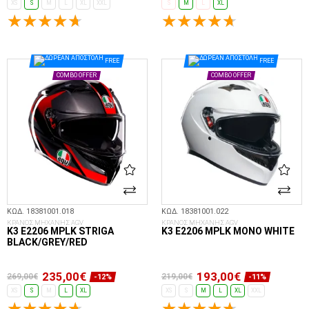
XS
S
M
L
XL
XXL
S
M
L
XL
ΕΠΙΛΟΓΈΣ...
ΕΠΙΛΟΓΈΣ...
FREE
FREE
COMBO OFFER
COMBO OFFER
ΚΩΔ. 18381001.018
ΚΩΔ. 18381001.022
ΚΡΑΝΟΣ ΜΗΧΑΝΗΣ AGV
ΚΡΑΝΟΣ ΜΗΧΑΝΗΣ AGV
K3 E2206 MPLK STRIGA
K3 E2206 MPLK MONO WHITE
BLACK/GREY/RED
235,00€
193,00€
269,00€
219,00€
-12%
-11%
XS
S
M
L
XL
XS
S
M
L
XL
XXL