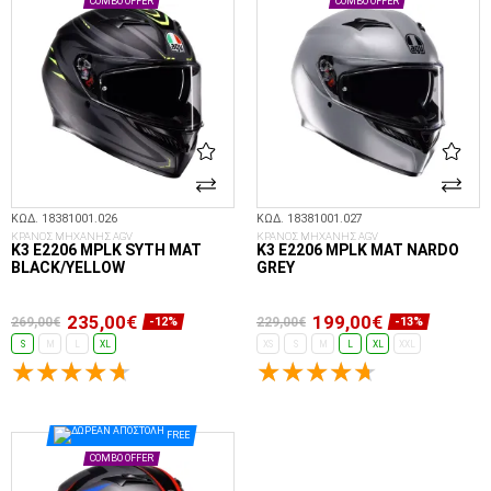
COMBO OFFER
COMBO OFFER
ΚΩΔ. 18381001.026
ΚΩΔ. 18381001.027
ΚΡΑΝΟΣ ΜΗΧΑΝΗΣ AGV
ΚΡΑΝΟΣ ΜΗΧΑΝΗΣ AGV
K3 E2206 MPLK SYTH MAT
K3 E2206 MPLK MAT NARDO
BLACK/YELLOW
GREY
235,00€
199,00€
269,00€
229,00€
-12%
-13%
S
M
L
XL
XS
S
M
L
XL
XXL
ΕΠΙΛΟΓΈΣ...
ΕΠΙΛΟΓΈΣ...
FREE
COMBO OFFER