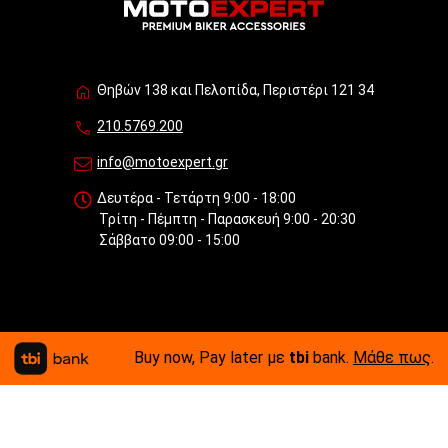
Θηβών 138 και Πελοπίδα, Περιστέρι 121 34
210.5769.200
info@motoexpert.gr
Δευτέρα - Τετάρτη 9:00 - 18:00
Τρίτη - Πέμπτη - Παρασκευή 9:00 - 20:30
Σάββατο 09:00 - 15:00
Buy now, Pay later με
tbi
bank.
Μάθε πως
.