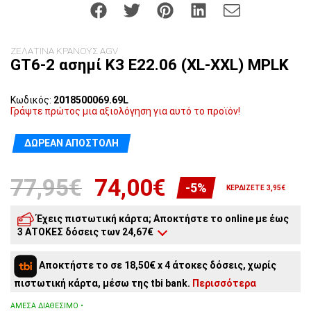
ΖΕΛΑΤΙΝΑ ΚΡΑΝΟΥΣ AGV
GT6-2 ασημί K3 E22.06 (XL-XXL) MPLK
Κωδικός:
2018500069.69L
Γράψτε πρώτος μια αξιολόγηση για αυτό το προϊόν!
ΔΩΡΕΆΝ ΑΠΟΣΤΟΛΉ
77,95€
74,00€
-5%
ΚΕΡΔΊΖΕΤΕ 3,95€
Έχεις πιστωτική κάρτα; Αποκτήστε το online με έως
3 ΑΤΟΚΕΣ δόσεις των 24,67€
3
άτοκες δόσεις:
24,67€
/ μήνα
Αποκτήστε το σε 18,50€ x 4 άτοκες δόσεις, χωρίς
2
άτοκες δόσεις:
37,00€
/ μήνα
πιστωτική κάρτα, μέσω της tbi bank.
Περισσότερα
ΆΜΕΣΑ ΔΙΑΘΈΣΙΜΟ •