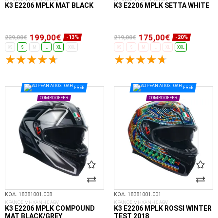
K3 E2206 MPLK MAT BLACK
K3 E2206 MPLK SETTA WHITE
199,00€
175,00€
229,00€
219,00€
-13%
-20%
XS
S
M
L
XL
XXL
XS
S
M
L
XL
XXL
ΕΠΙΛΟΓΈΣ...
ΕΠΙΛΟΓΈΣ...
FREE
FREE
COMBO OFFER
COMBO OFFER
ΚΩΔ. 18381001.008
ΚΩΔ. 18381001.001
ΚΡΑΝΟΣ ΜΗΧΑΝΗΣ AGV
ΚΡΑΝΟΣ ΜΗΧΑΝΗΣ AGV
K3 E2206 MPLK COMPOUND
K3 E2206 MPLK ROSSI WINTER
MAT BLACK/GREY
TEST 2018