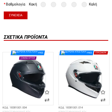
Βαθμολογία
Κακή
Καλή
ΣΥΝΈΧΕΙΑ
ΣΧΕΤΙΚΆ ΠΡΟΪΌΝΤΑ
FREE
FREE
ΠΡΟΣΦΟΡΆ
COMBO OFFER
ΚΩΔ. 18381001.004
ΚΩΔ. 18381001.014
ΚΡΑΝΟΣ ΜΗΧΑΝΗΣ AGV
ΚΡΑΝΟΣ ΜΗΧΑΝΗΣ AGV