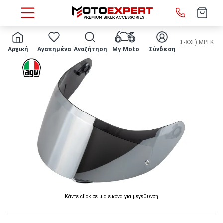
HOME
ΖΕΛΑΤΙΝΑ ΚΡΑΝΟΥΣ AGV - GT6-2 ασημί K3 E22.06 (XL-XXL) MPLK
Αρχική
Αγαπημένα
Αναζήτηση
My Moto
Σύνδεση
Κάντε click σε μια εικόνα για μεγέθυνση