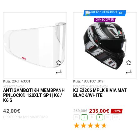
ΣΤΟ ΚΑΛΆΘΙ
ΣΤΟ ΚΑΛΆΘΙ
FREE
COMBO OFFER
ΚΩΔ. 20KIT63001
ΚΩΔ. 18381001.019
ΑΞΕΣΟΥΑΡ AGV
ΚΡΑΝΟΣ ΜΗΧΑΝΗΣ AGV
ΑΝΤΙΘΑΜΒΩΤΙΚΉ ΜΕΜΒΡΆΝΗ
K3 E2206 MPLK RIVIA MAT
PINLOCK® 120XLT SP1 | K6 /
BLACK/WHITE
K6 S
42,00€
235,00€
269,00€
-12%
ΠΡΟΣΩΡΙΝΆ ΜΗ ΔΙΑΘΈΣΙΜΟ
XS
S
M
L
XL
XXL
ΕΠΙΛΟΓΈΣ...