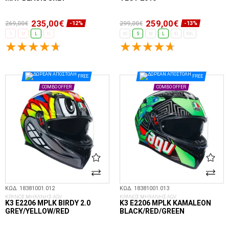
235,00€
259,00€
269,00€
299,00€
-12%
-13%
S
M
L
XL
XS
S
M
L
XL
XXL
ΕΠΙΛΟΓΈΣ...
ΕΠΙΛΟΓΈΣ...
FREE
FREE
COMBO OFFER
COMBO OFFER
ΚΩΔ. 18381001.012
ΚΩΔ. 18381001.013
ΚΡΑΝΟΣ ΜΗΧΑΝΗΣ AGV
ΚΡΑΝΟΣ ΜΗΧΑΝΗΣ AGV
K3 E2206 MPLK BIRDY 2.0
K3 E2206 MPLK KAMALEON
GREY/YELLOW/RED
BLACK/RED/GREEN