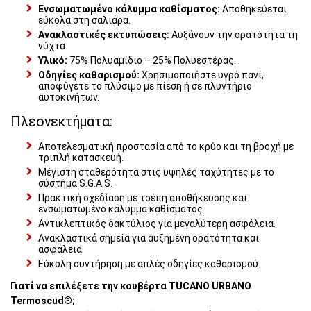
Ενσωματωμένο κάλυμμα καθίσματος:
Αποθηκεύεται
εύκολα στη σαλιάρα.
Ανακλαστικές εκτυπώσεις:
Αυξάνουν την ορατότητα τη
νύχτα.
Υλικό:
75% Πολυαμίδιο – 25% Πολυεστέρας.
Οδηγίες καθαρισμού:
Χρησιμοποιήστε υγρό πανί,
αποφύγετε το πλύσιμο με πίεση ή σε πλυντήριο
αυτοκινήτων.
Πλεονεκτήματα:
Αποτελεσματική προστασία από το κρύο και τη βροχή με
τριπλή κατασκευή.
Μέγιστη σταθερότητα στις υψηλές ταχύτητες με το
σύστημα S.G.A.S.
Πρακτική σχεδίαση με τσέπη αποθήκευσης και
ενσωματωμένο κάλυμμα καθίσματος.
Αντικλεπτικός δακτύλιος για μεγαλύτερη ασφάλεια.
Ανακλαστικά σημεία για αυξημένη ορατότητα και
ασφάλεια.
Εύκολη συντήρηση με απλές οδηγίες καθαρισμού.
Γιατί να επιλέξετε την κουβέρτα TUCANO URBANO
Termoscud®;