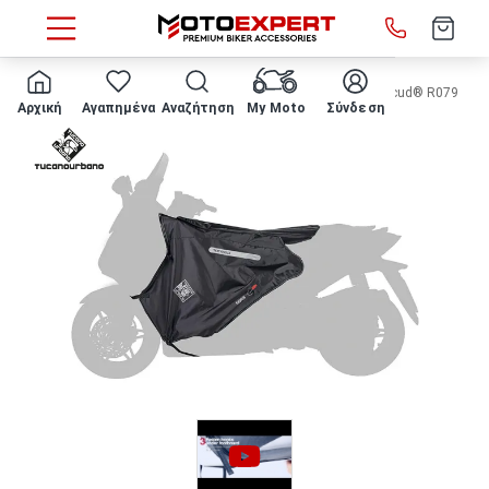
HOME
ΚΟΥΒΕΡΤΑ SCOOTER TUCANO URBANO - Termoscud® R079
Αρχική
Αγαπημένα
Αναζήτηση
My Moto
Σύνδεση