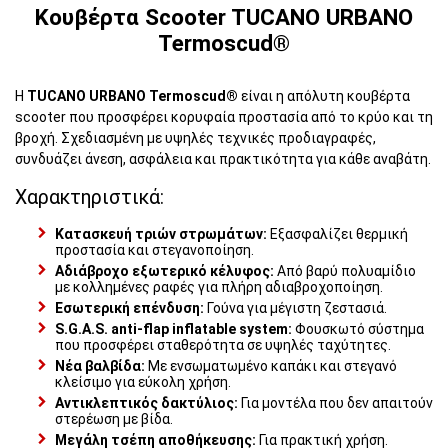
Κουβέρτα Scooter TUCANO URBANO
Termoscud®
Η
TUCANO URBANO Termoscud®
είναι η απόλυτη κουβέρτα
scooter που προσφέρει κορυφαία προστασία από το κρύο και τη
βροχή. Σχεδιασμένη με υψηλές τεχνικές προδιαγραφές,
συνδυάζει άνεση, ασφάλεια και πρακτικότητα για κάθε αναβάτη.
Χαρακτηριστικά:
Κατασκευή τριών στρωμάτων:
Εξασφαλίζει θερμική
προστασία και στεγανοποίηση.
Αδιάβροχο εξωτερικό κέλυφος:
Από βαρύ πολυαμίδιο
με κολλημένες ραφές για πλήρη αδιαβροχοποίηση.
Εσωτερική επένδυση:
Γούνα για μέγιστη ζεστασιά.
S.G.A.S. anti-flap inflatable system:
Φουσκωτό σύστημα
που προσφέρει σταθερότητα σε υψηλές ταχύτητες.
Νέα βαλβίδα:
Με ενσωματωμένο καπάκι και στεγανό
κλείσιμο για εύκολη χρήση.
Αντικλεπτικός δακτύλιος:
Για μοντέλα που δεν απαιτούν
στερέωση με βίδα.
Μεγάλη τσέπη αποθήκευσης:
Για πρακτική χρήση.