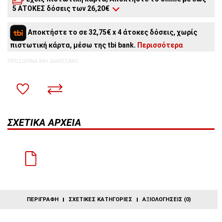
5 ΑΤΟΚΕΣ δόσεις των 26,20€
5
άτοκες δόσεις:
26,20€
/ μήνα
Αποκτήστε το σε 32,75€ x 4 άτοκες δόσεις, χωρίς
4
άτοκες δόσεις:
32,75€
/ μήνα
πιστωτική κάρτα, μέσω της tbi bank.
Περισσότερα
3
άτοκες δόσεις:
43,67€
/ μήνα
2
άτοκες δόσεις:
65,50€
/ μήνα
ΠΡΟΣΩΡΙΝΆ ΜΗ ΔΙΑΘΈΣΙΜΟ
ΣΧΕΤΙΚΆ ΑΡΧΕΊΑ
ΠΕΡΙΓΡΑΦΉ
ΣΧΕΤΙΚΈΣ ΚΑΤΗΓΟΡΊΕΣ
ΑΞΙΟΛΟΓΉΣΕΙΣ (0)