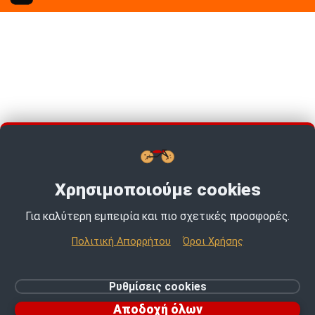
Χρησιμοποιούμε cookies
Για καλύτερη εμπειρία και πιο σχετικές προσφορές.
TOP PICKS · TOP PICKS · TOP PICKS ·
Πολιτική Απορρήτου
Όροι Χρήσης
© 2026 MotoExpert | All rights reserved.
Ρυθμίσεις cookies
Ρυθμίσεις cookies
Αποδοχή όλων