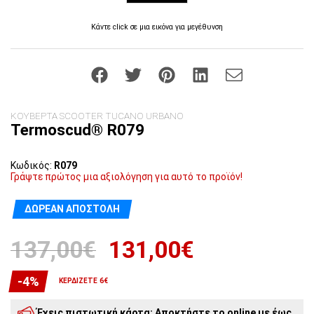
Κάντε click σε μια εικόνα για μεγέθυνση
ΚΟΥΒΕΡΤΑ SCOOTER TUCANO URBANO
Termoscud® R079
Κωδικός:
R079
Γράψτε πρώτος μια αξιολόγηση για αυτό το προϊόν!
ΔΩΡΕΆΝ ΑΠΟΣΤΟΛΉ
137,00€
131,00€
-4%
ΚΕΡΔΊΖΕΤΕ 6€
Έχεις πιστωτική κάρτα; Αποκτήστε το online με έως