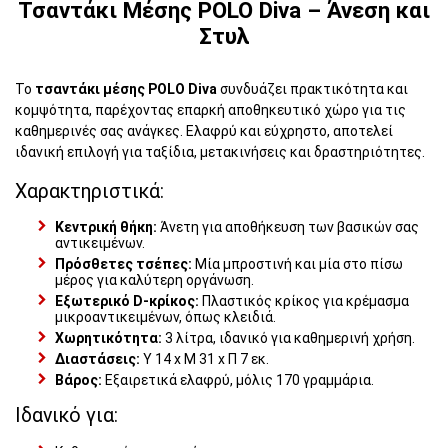
Τσαντάκι Μέσης POLO Diva – Άνεση και
Στυλ
Το
τσαντάκι μέσης POLO Diva
συνδυάζει πρακτικότητα και
κομψότητα, παρέχοντας επαρκή αποθηκευτικό χώρο για τις
καθημερινές σας ανάγκες. Ελαφρύ και εύχρηστο, αποτελεί
ιδανική επιλογή για ταξίδια, μετακινήσεις και δραστηριότητες.
Χαρακτηριστικά:
Κεντρική θήκη:
Άνετη για αποθήκευση των βασικών σας
αντικειμένων.
Πρόσθετες τσέπες:
Μία μπροστινή και μία στο πίσω
μέρος για καλύτερη οργάνωση.
Εξωτερικό D-κρίκος:
Πλαστικός κρίκος για κρέμασμα
μικροαντικειμένων, όπως κλειδιά.
Χωρητικότητα:
3 λίτρα, ιδανικό για καθημερινή χρήση.
Διαστάσεις:
Υ 14 x Μ 31 x Π 7 εκ.
Βάρος:
Εξαιρετικά ελαφρύ, μόλις 170 γραμμάρια.
Ιδανικό για: