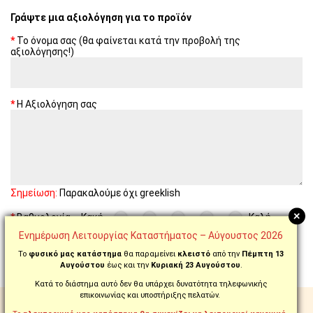
Γράψτε μια αξιολόγηση για το προϊόν
Το όνομα σας (θα φαίνεται κατά την προβολή της
αξιολόγησης!)
Η Αξιολόγηση σας
Σημείωση:
Παρακαλούμε όχι greeklish
+
Βαθμολογία
Κακή
Καλή
Ενημέρωση Λειτουργίας Καταστήματος – Αύγουστος 2026
ΣΥΝΈΧΕΙΑ
Το
φυσικό μας κατάστημα
θα παραμείνει
κλειστό
από την
Πέμπτη 13
Αυγούστου
έως και την
Κυριακή 23 Αυγούστου
.
Κατά το διάστημα αυτό δεν θα υπάρχει δυνατότητα τηλεφωνικής
επικοινωνίας και υποστήριξης πελατών.
ΔΩΡΕΑΝ ΑΠΟΣΤΟΛΗ