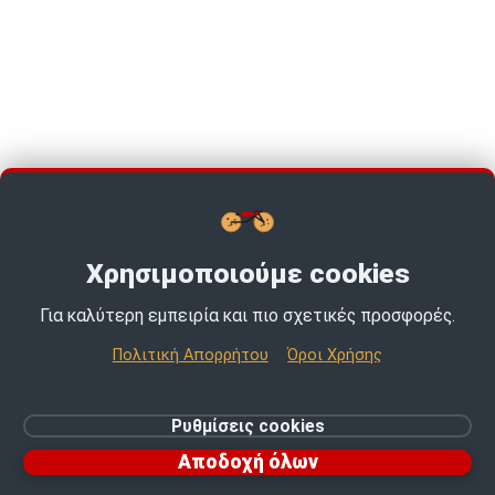
Χρησιμοποιούμε cookies
Για καλύτερη εμπειρία και πιο σχετικές προσφορές.
TOP PICKS · TOP PICKS · TOP PICKS ·
Πολιτική Απορρήτου
Όροι Χρήσης
© 2026 MotoExpert | All rights reserved.
Ρυθμίσεις cookies
Ρυθμίσεις cookies
Αποδοχή όλων