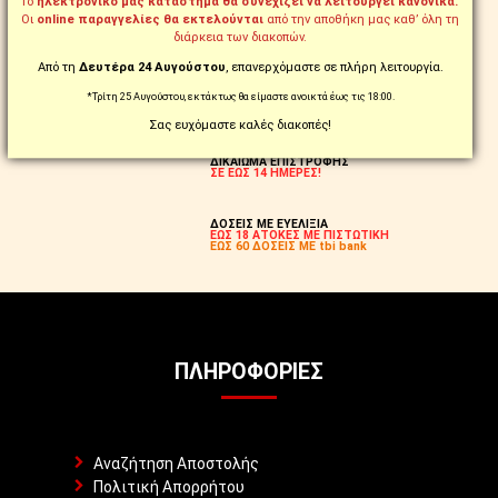
Το
ηλεκτρονικό μας κατάστημα θα συνεχίζει να λειτουργεί κανονικά.
ΣΕ ΟΛΗ ΤΗΝ ΕΛΛΑΔΑ ΑΠΟ 99€
ΠΡΟΪΟΝΤΑ ΜΕ ΤΗΝ ΕΝΔΕΙΞΗ:
Οι
online παραγγελίες θα εκτελούνται
από την αποθήκη μας καθ’ όλη τη
FREE
διάρκεια των διακοπών.
Από τη
Δευτέρα 24 Αυγούστου
, επανερχόμαστε σε πλήρη λειτουργία.
ΠΑΡΑΓΓΕΙΛΤΕ ΚΑΙ
ΤΗΛΕΦΩΝΙΚΑ ΣΤΟ
*Τρίτη 25 Αυγούστου, εκτάκτως θα είμαστε ανοικτά έως τις 18:00.
210.5769.200
Σας ευχόμαστε καλές διακοπές!
ΑΛΛΑΞΑΤΕ ΓΝΩΜΗ;
ΔΙΚΑΙΩΜΑ ΕΠΙΣΤΡΟΦΗΣ
ΣΕ ΕΩΣ 14 ΗΜΕΡΕΣ!
ΔΟΣΕΙΣ ΜΕ ΕΥΕΛΙΞΙΑ
ΕΩΣ 18 ΑΤΟΚΕΣ ΜΕ ΠΙΣΤΩΤΙΚΗ
ΕΩΣ 60 ΔΟΣΕΙΣ ΜΕ tbi bank
ΠΛΗΡΟΦΟΡΊΕΣ
Αναζήτηση Αποστολής
Πολιτική Απορρήτου