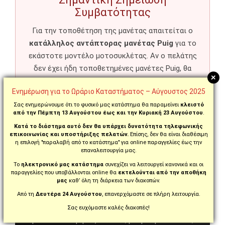
Συμβατότητας
Για την τοποθέτηση της μανέτας απαιτείται ο
κατάλληλος αντάπτορας μανέτας Puig
για το
εκάστοτε μοντέλο μοτοσυκλέτας. Αν ο πελάτης
δεν έχει ήδη τοποθετημένες μανέτες Puig, θα
+
πρέπει να προμηθευτεί τόσο τις μανέτες όσο
Ενημέρωση για το Ωράριο Καταστήματος – Αύγουστος 2025
και τα αντίστοιχα
fittings / αντάπτορες
που
ταιριάζουν στη μοτοσυκλέτα του.
Σας ενημερώνουμε ότι το φυσικό μας κατάστημα θα παραμείνει
κλειστό
από την Πέμπτη 13 Αυγούστου έως και την Κυριακή 23 Αυγούστου
.
Κατά το διάστημα αυτό δεν θα υπάρχει δυνατότητα τηλεφωνικής
επικοινωνίας και υποστήριξης πελατών.
Επίσης, δεν θα είναι διαθέσιμη
η επιλογή "παραλαβή από το κατάστημα" για online παραγγελίες έως την
επαναλειτουργία μας.
Γιατί να επιλέξετε την Puig
Το
ηλεκτρονικό μας κατάστημα
συνεχίζει να λειτουργεί κανονικά και οι
Levers 4.0 Evo 4120NN
παραγγελίες που υποβάλλονται online θα
εκτελούνται από την αποθήκη
μας
καθ’ όλη τη διάρκεια των διακοπών.
Η
Puig Levers 4.0 Evo 4120NN
είναι μια
Από τη
Δευτέρα 24 Αυγούστου
, επανερχόμαστε σε πλήρη λειτουργία.
premium αναβάθμιση για το σύστημα φρένου,
Σας ευχόμαστε καλές διακοπές!
με κανονικό μήκος 160mm, ρύθμιση 5 θέσεων,