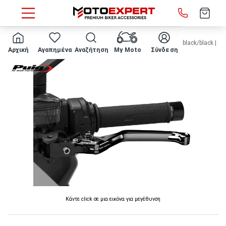
HOME
Puig Levers 4.0 Evo Μανέτα Συμπλέκτη Ρυθμιζόμενη black/black | 4
Αρχική
Αγαπημένα
Αναζήτηση
My Moto
Σύνδεση
Κάντε click σε μια εικόνα για μεγέθυνση