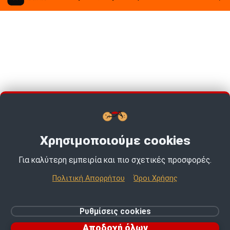
Χρησιμοποιούμε cookies
Για καλύτερη εμπειρία και πιο σχετικές προσφορές.
TOP PICKS · TOP PICKS · TOP PICKS ·
Πολιτική Απορρήτου
Όροι Χρήσης
© 2026 MotoExpert | All rights reserved.
Ρυθμίσεις cookies
Ρυθμίσεις cookies
Αποδοχή όλων