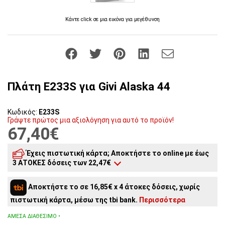
Κάντε click σε μια εικόνα για μεγέθυνση
Πλάτη E233S για Givi Alaska 44
Κωδικός:
E233S
Γράψτε πρώτος μια αξιολόγηση για αυτό το προϊόν!
67,40€
Έχεις πιστωτική κάρτα; Αποκτήστε το online με έως
3 ΑΤΟΚΕΣ δόσεις των 22,47€
3
άτοκες δόσεις:
22,47€
/ μήνα
Αποκτήστε το σε 16,85€ x 4 άτοκες δόσεις, χωρίς
2
άτοκες δόσεις:
33,70€
/ μήνα
πιστωτική κάρτα, μέσω της tbi bank.
Περισσότερα
ΆΜΕΣΑ ΔΙΑΘΈΣΙΜΟ •