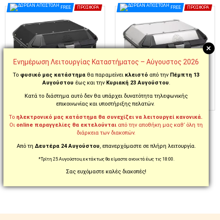
FREE
ΠΡΟΣΦΟΡΆ
FREE
ΠΡΟΣΦΟΡΆ
+
Ενημέρωση Λειτουργίας Καταστήματος – Αύγουστος 2026
Το
φυσικό μας κατάστημα
θα παραμείνει
κλειστό
από την
Πέμπτη 13
Αυγούστου
έως και την
Κυριακή 23 Αυγούστου
.
Κατά το διάστημα αυτό δεν θα υπάρχει δυνατότητα τηλεφωνικής
επικοινωνίας και υποστήριξης πελατών.
ΚΩΔ. ALA44B
ΚΩΔ. ALA44A
Το
ηλεκτρονικό μας κατάστημα θα συνεχίζει να λειτουργεί κανονικά.
ΒΑΛΙΤΣΑ ΜΗΧΑΝΗΣ GIVI
ΒΑΛΙΤΣΑ ΜΗΧΑΝΗΣ GIVI
Οι
online παραγγελίες θα εκτελούνται
από την αποθήκη μας καθ’ όλη τη
TREKKER 44 ALASKA
TREKKER 44 ALASKA
διάρκεια των διακοπών.
ALUMINIUM BLACK
ALUMINIUM SILVER
MONOKEY® | ALA44B
MONOKEY® | ALA44A
Από τη
Δευτέρα 24 Αυγούστου
, επανερχόμαστε σε πλήρη λειτουργία.
299,90€
269,90€
*Τρίτη 25 Αυγούστου, εκτάκτως θα είμαστε ανοικτά έως τις 18:00.
329,90€
299,90€
-9%
-10%
Σας ευχόμαστε καλές διακοπές!
ΆΜΕΣΑ ΔΙΑΘΈΣΙΜΟ
ΆΜΕΣΑ ΔΙΑΘΈΣΙΜΟ
ΣΤΟ ΚΑΛΆΘΙ
ΣΤΟ ΚΑΛΆΘΙ