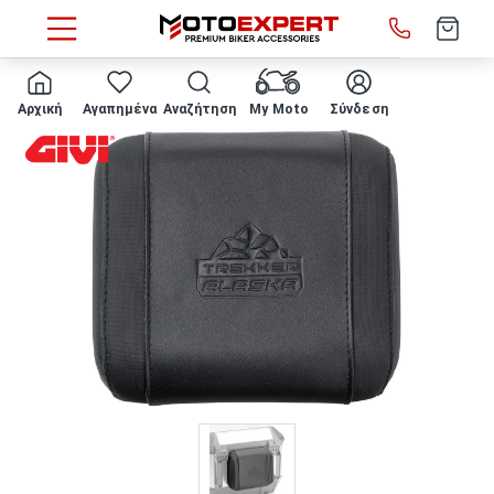
HOME
Πλάτη E233S για Givi Alaska 44
Αρχική
Αγαπημένα
Αναζήτηση
My Moto
Σύνδεση