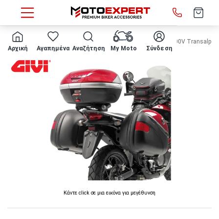
HOME
ΠΛΑΪΝΕΣ ΒΑΣΕΙΣ ΒΑΛΙΤΣΑΣ GIVI - PL203 Honda XL 700V Transalp '08
Αρχική
Αγαπημένα
Αναζήτηση
My Moto
Σύνδεση
Κάντε click σε μια εικόνα για μεγέθυνση