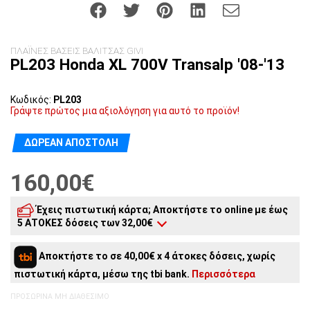
ΠΛΑΪΝΕΣ ΒΑΣΕΙΣ ΒΑΛΙΤΣΑΣ GIVI
PL203 Honda XL 700V Transalp '08-'13
Κωδικός:
PL203
Γράψτε πρώτος μια αξιολόγηση για αυτό το προϊόν!
ΔΩΡΕΆΝ ΑΠΟΣΤΟΛΉ
160,00€
Έχεις πιστωτική κάρτα; Αποκτήστε το online με έως
5 ΑΤΟΚΕΣ δόσεις των 32,00€
5
άτοκες δόσεις:
32,00€
/ μήνα
Αποκτήστε το σε 40,00€ x 4 άτοκες δόσεις, χωρίς
4
άτοκες δόσεις:
40,00€
/ μήνα
πιστωτική κάρτα, μέσω της tbi bank.
Περισσότερα
3
άτοκες δόσεις:
53,33€
/ μήνα
2
άτοκες δόσεις:
80,00€
/ μήνα
ΠΡΟΣΩΡΙΝΆ ΜΗ ΔΙΑΘΈΣΙΜΟ