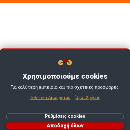
Χρησιμοποιούμε cookies
Για καλύτερη εμπειρία και πιο σχετικές προσφορές.
TOP PICKS · TOP PICKS · TOP PICKS ·
Πολιτική Απορρήτου
Όροι Χρήσης
© 2026 MotoExpert | All rights reserved.
Ρυθμίσεις cookies
Ρυθμίσεις cookies
Αποδοχή όλων