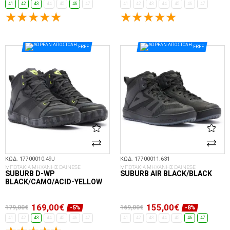
41
42
43
44
45
46
47
41
42
43
44
45
46
47
ΕΠΙΛΟΓΈΣ...
ΕΠΙΛΟΓΈΣ...
FREE
FREE
ΚΩΔ. 17700010.49J
ΚΩΔ. 17700011.631
ΜΠΟΤΑΚΙΑ ΜΗΧΑΝΗΣ DAINESE
ΜΠΟΤΑΚΙΑ ΜΗΧΑΝΗΣ DAINESE
SUBURB D-WP
SUBURB AIR BLACK/BLACK
BLACK/CAMO/ACID-YELLOW
169,00€
155,00€
179,00€
169,00€
-5%
-8%
41
42
43
44
45
46
47
41
42
43
44
45
46
47