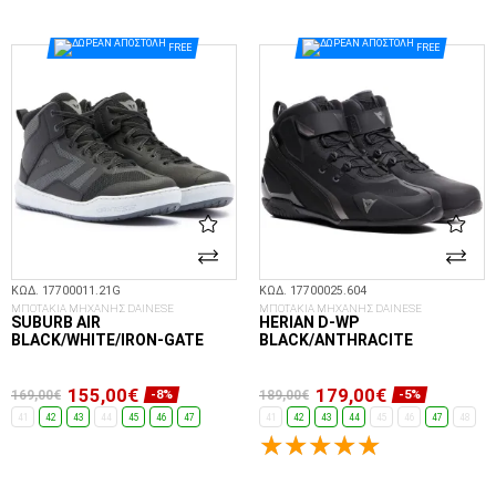
ΕΠΙΛΟΓΈΣ...
ΕΠΙΛΟΓΈΣ...
FREE
FREE
ΚΩΔ. 17700011.21G
ΚΩΔ. 17700025.604
ΜΠΟΤΑΚΙΑ ΜΗΧΑΝΗΣ DAINESE
ΜΠΟΤΑΚΙΑ ΜΗΧΑΝΗΣ DAINESE
SUBURB AIR
HERIAN D-WP
BLACK/WHITE/IRON-GATE
BLACK/ANTHRACITE
155,00€
179,00€
169,00€
189,00€
-8%
-5%
41
42
43
44
45
46
47
41
42
43
44
45
46
47
48
ΕΠΙΛΟΓΈΣ...