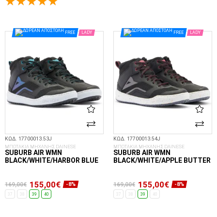
ΕΠΙΛΟΓΈΣ...
ΕΠΙΛΟΓΈΣ...
FREE
LADY
FREE
LADY
ΚΩΔ. 17700013.53J
ΚΩΔ. 17700013.54J
ΜΠΟΤΑΚΙΑ ΜΗΧΑΝΗΣ DAINESE
ΜΠΟΤΑΚΙΑ ΜΗΧΑΝΗΣ DAINESE
SUBURB AIR WMN
SUBURB AIR WMN
BLACK/WHITE/HARBOR BLUE
BLACK/WHITE/APPLE BUTTER
155,00€
155,00€
169,00€
169,00€
-8%
-8%
37
38
39
40
37
38
39
40