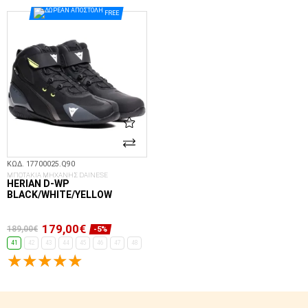
ΕΠΙΛΟΓΈΣ...
FREE
ΚΩΔ. 17700025.Q90
ΜΠΟΤΑΚΙΑ ΜΗΧΑΝΗΣ DAINESE
HERIAN D-WP
BLACK/WHITE/YELLOW
179,00€
189,00€
-5%
41
42
43
44
45
46
47
48
ΕΠΙΛΟΓΈΣ...