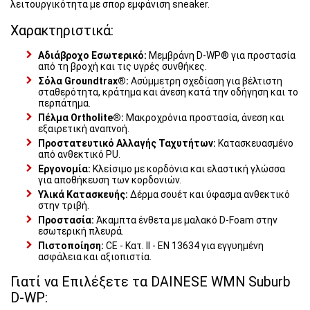
λειτουργικότητα με σπορ εμφάνιση sneaker.
Χαρακτηριστικά:
Αδιάβροχο Εσωτερικό:
Μεμβράνη D-WP® για προστασία
από τη βροχή και τις υγρές συνθήκες.
Σόλα Groundtrax®:
Ασύμμετρη σχεδίαση για βέλτιστη
σταθερότητα, κράτημα και άνεση κατά την οδήγηση και το
περπάτημα.
Πέλμα Ortholite®:
Μακροχρόνια προστασία, άνεση και
εξαιρετική αναπνοή.
Προστατευτικό Αλλαγής Ταχυτήτων:
Κατασκευασμένο
από ανθεκτικό PU.
Εργονομία:
Κλείσιμο με κορδόνια και ελαστική γλώσσα
για αποθήκευση των κορδονιών.
Υλικά Κατασκευής:
Δέρμα σουέτ και ύφασμα ανθεκτικό
στην τριβή.
Προστασία:
Άκαμπτα ένθετα με μαλακό D-Foam στην
εσωτερική πλευρά.
Πιστοποίηση:
CE - Κατ. II - EN 13634 για εγγυημένη
ασφάλεια και αξιοπιστία.
Γιατί να Επιλέξετε τα DAINESE WMN Suburb
D-WP: