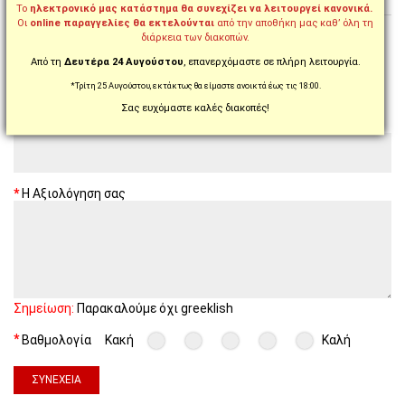
Το
ηλεκτρονικό μας κατάστημα θα συνεχίζει να λειτουργεί κανονικά.
Οι
online παραγγελίες θα εκτελούνται
από την αποθήκη μας καθ’ όλη τη
διάρκεια των διακοπών.
5.0 από 2 αξιολογήσεις!
Από τη
Δευτέρα 24 Αυγούστου
, επανερχόμαστε σε πλήρη λειτουργία.
Γράψτε μια αξιολόγηση για το προϊόν
*Τρίτη 25 Αυγούστου, εκτάκτως θα είμαστε ανοικτά έως τις 18:00.
Σας ευχόμαστε καλές διακοπές!
Το όνομα σας (θα φαίνεται κατά την προβολή της
αξιολόγησης!)
Η Αξιολόγηση σας
Σημείωση:
Παρακαλούμε όχι greeklish
Βαθμολογία
Κακή
Καλή
ΣΥΝΈΧΕΙΑ