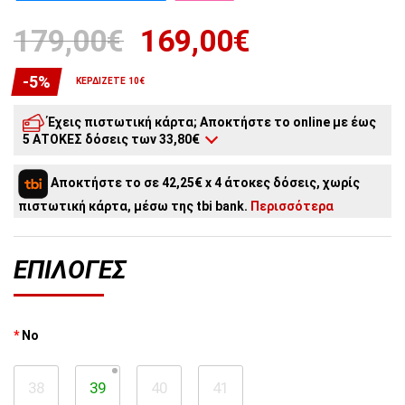
179,00€
169,00€
-5%
ΚΕΡΔΊΖΕΤΕ 10€
Έχεις πιστωτική κάρτα; Αποκτήστε το online με έως
5 ΑΤΟΚΕΣ δόσεις των 33,80€
5
άτοκες δόσεις:
33,80€
/ μήνα
Αποκτήστε το σε 42,25€ x 4 άτοκες δόσεις, χωρίς
4
άτοκες δόσεις:
42,25€
/ μήνα
πιστωτική κάρτα, μέσω της tbi bank.
Περισσότερα
3
άτοκες δόσεις:
56,33€
/ μήνα
2
άτοκες δόσεις:
84,50€
/ μήνα
ΕΠΙΛΟΓΈΣ
Νο
38
39
40
41