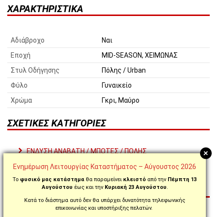
ΧΑΡΑΚΤΗΡΙΣΤΙΚΆ
Αδιάβροχο
Ναι
Εποχή
MID-SEASON, ΧΕΙΜΩΝΑΣ
Στυλ Οδήγησης
Πόλης / Urban
Φύλο
Γυναικείο
Χρώμα
Γκρι, Μαύρο
ΣΧΕΤΙΚΈΣ ΚΑΤΗΓΟΡΊΕΣ
ΕΝΔΥΣΗ ΑΝΑΒΑΤΗ / ΜΠΟΤΕΣ / ΠΟΛΗΣ
+
ΕΝΔΥΣΗ ΑΝΑΒΑΤΗ / ΜΠΟΤΕΣ
Ενημέρωση Λειτουργίας Καταστήματος – Αύγουστος 2026
ΕΝΔΥΣΗ ΑΝΑΒΑΤΗ / ΜΠΟΤΕΣ / ΓΥΝΑΙΚΕΙΕΣ
Το
φυσικό μας κατάστημα
θα παραμείνει
κλειστό
από την
Πέμπτη 13
Αυγούστου
έως και την
Κυριακή 23 Αυγούστου
.
ΑΞΙΟΛΟΓΉΣΕΙΣ (2)
Κατά το διάστημα αυτό δεν θα υπάρχει δυνατότητα τηλεφωνικής
επικοινωνίας και υποστήριξης πελατών.