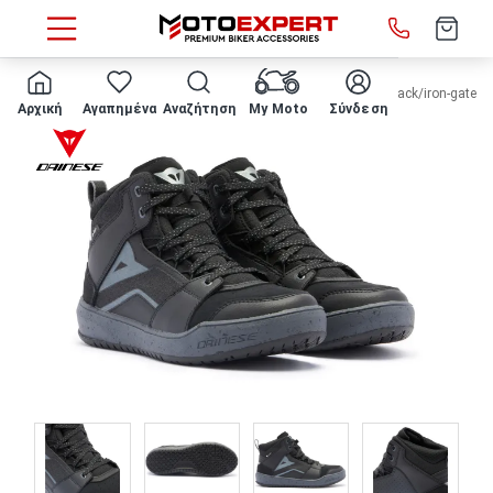
HOME
ΜΠΟΤΑΚΙΑ ΜΗΧΑΝΗΣ DAINESE - WMN Suburb D-WP black/iron-gate/m
Αρχική
Αγαπημένα
Αναζήτηση
My Moto
Σύνδεση