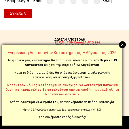
Βαθμολογία
Κακή
Καλή
ΣΥΝΈΧΕΙΑ
ΔΩΡΕΑΝ ΑΠΟΣΤΟΛΗ
ΣΕ ΟΛΗ ΤΗΝ ΕΛΛΑΔΑ ΑΠΟ 99€
+
ΠΡΟΪΟΝΤΑ ΜΕ ΤΗΝ ΕΝΔΕΙΞΗ:
FREE
Ενημέρωση Λειτουργίας Καταστήματος – Αύγουστος 2026
Το
φυσικό μας κατάστημα
θα παραμείνει
κλειστό
από την
Πέμπτη 13
ΠΑΡΑΓΓΕΙΛΤΕ ΚΑΙ
Αυγούστου
έως και την
Κυριακή 23 Αυγούστου
.
ΤΗΛΕΦΩΝΙΚΑ ΣΤΟ
210.5769.200
Κατά το διάστημα αυτό δεν θα υπάρχει δυνατότητα τηλεφωνικής
επικοινωνίας και υποστήριξης πελατών.
ΑΛΛΑΞΑΤΕ ΓΝΩΜΗ;
ΔΙΚΑΙΩΜΑ ΕΠΙΣΤΡΟΦΗΣ
ΣΕ ΕΩΣ 14 ΗΜΕΡΕΣ!
Το
ηλεκτρονικό μας κατάστημα θα συνεχίζει να λειτουργεί κανονικά.
Οι
online παραγγελίες θα εκτελούνται
από την αποθήκη μας καθ’ όλη τη
διάρκεια των διακοπών.
ΔΟΣΕΙΣ ΜΕ ΕΥΕΛΙΞΙΑ
ΕΩΣ 18 ΑΤΟΚΕΣ ΜΕ ΠΙΣΤΩΤΙΚΗ
Από τη
Δευτέρα 24 Αυγούστου
, επανερχόμαστε σε πλήρη λειτουργία.
ΕΩΣ 60 ΔΟΣΕΙΣ ΜΕ tbi bank
*Τρίτη 25 Αυγούστου, εκτάκτως θα είμαστε ανοικτά έως τις 18:00.
Σας ευχόμαστε καλές διακοπές!