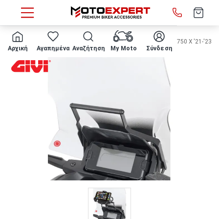
HOME
ΜΠΑΡΑΚΙ SMARTPHONE/GPS GIVI - FB1192 Honda NC750 X '21-'23
Αρχική
Αγαπημένα
Αναζήτηση
My Moto
Σύνδεση