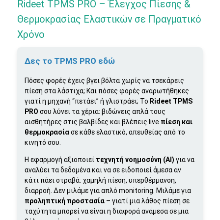
Rideet TPMS PRO – Έλεγχος Πίεσης &
Θερμοκρασίας Ελαστικών σε Πραγματικό
Χρόνο
Δες το TPMS PRO εδώ
Πόσες φορές έχεις βγει βόλτα χωρίς να τσεκάρεις
πίεση στα λάστιχα; Και πόσες φορές αναρωτήθηκες
γιατί η μηχανή “πετάει” ή γλιστράει; Το
Rideet TPMS
PRO
σου λύνει τα χέρια: βιδώνεις απλά τους
αισθητήρες στις βαλβίδες και βλέπεις live
πίεση και
θερμοκρασία
σε κάθε ελαστικό, απευθείας από το
κινητό σου.
Η εφαρμογή αξιοποιεί
τεχνητή νοημοσύνη (AI)
για να
αναλύει τα δεδομένα και να σε ειδοποιεί άμεσα αν
κάτι πάει στραβά: χαμηλή πίεση, υπερθέρμανση,
διαρροή. Δεν μιλάμε για απλό monitoring. Μιλάμε για
προληπτική προστασία
– γιατί μια λάθος πίεση σε
ταχύτητα μπορεί να είναι η διαφορά ανάμεσα σε μια