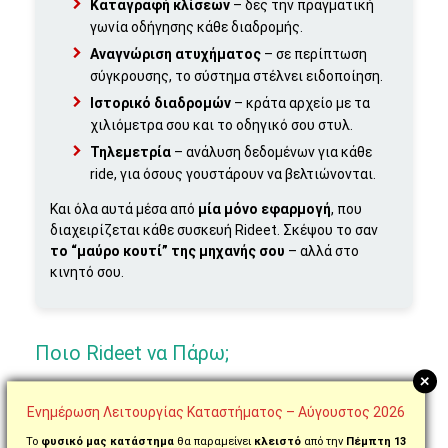
Καταγραφή κλίσεων
– δες την πραγματική
γωνία οδήγησης κάθε διαδρομής.
Αναγνώριση ατυχήματος
– σε περίπτωση
σύγκρουσης, το σύστημα στέλνει ειδοποίηση.
Ιστορικό διαδρομών
– κράτα αρχείο με τα
χιλιόμετρα σου και το οδηγικό σου στυλ.
Τηλεμετρία
– ανάλυση δεδομένων για κάθε
ride, για όσους γουστάρουν να βελτιώνονται.
Και όλα αυτά μέσα από
μία μόνο εφαρμογή
, που
διαχειρίζεται κάθε συσκευή Rideet. Σκέψου το σαν
το “μαύρο κουτί” της μηχανής σου
– αλλά στο
κινητό σου.
Ποιο Rideet να Πάρω;
+
Rideet
Ενημέρωση Λειτουργίας Καταστήματος – Αύγουστος 2026
Τι Κάνει
Ιδανικό Για
Προϊόν
Το
φυσικό μας κατάστημα
θα παραμείνει
κλειστό
από την
Πέμπτη 13