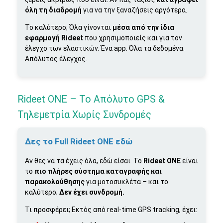
όλη τη διαδρομή
για να την ξαναζήσεις αργότερα.
Το καλύτερο; Όλα γίνονται
μέσα από την ίδια
εφαρμογή Rideet
που χρησιμοποιείς και για τον
έλεγχο των ελαστικών. Ένα app. Όλα τα δεδομένα.
Απόλυτος έλεγχος.
Rideet ONE – Το Απόλυτο GPS &
Τηλεμετρία Χωρίς Συνδρομές
Δες το Full Rideet ONE εδώ
Αν θες να τα έχεις όλα, εδώ είσαι. Το
Rideet ONE
είναι
το
πιο πλήρες σύστημα καταγραφής και
παρακολούθησης
για μοτοσυκλέτα – και το
καλύτερο;
Δεν έχει συνδρομή.
Τι προσφέρει; Εκτός από real-time GPS tracking, έχει: