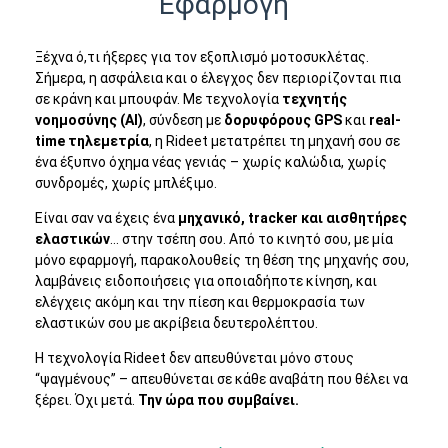
Εφαρμογή
Ξέχνα ό,τι ήξερες για τον εξοπλισμό μοτοσυκλέτας.
Σήμερα, η ασφάλεια και ο έλεγχος δεν περιορίζονται πια
σε κράνη και μπουφάν. Με τεχνολογία
τεχνητής
νοημοσύνης (AI)
, σύνδεση με
δορυφόρους GPS
και
real-
time τηλεμετρία
, η Rideet μετατρέπει τη μηχανή σου σε
ένα έξυπνο όχημα νέας γενιάς – χωρίς καλώδια, χωρίς
συνδρομές, χωρίς μπλέξιμο.
Είναι σαν να έχεις ένα
μηχανικό, tracker και αισθητήρες
ελαστικών
… στην τσέπη σου. Από το κινητό σου, με μία
μόνο εφαρμογή, παρακολουθείς τη θέση της μηχανής σου,
λαμβάνεις ειδοποιήσεις για οποιαδήποτε κίνηση, και
ελέγχεις ακόμη και την πίεση και θερμοκρασία των
ελαστικών σου με ακρίβεια δευτερολέπτου.
Η τεχνολογία Rideet δεν απευθύνεται μόνο στους
“ψαγμένους” – απευθύνεται σε κάθε αναβάτη που θέλει να
ξέρει. Όχι μετά.
Την ώρα που συμβαίνει.