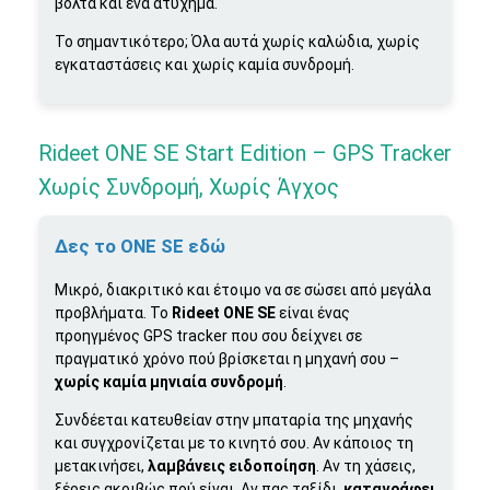
βόλτα και ένα ατύχημα.
Το σημαντικότερο; Όλα αυτά χωρίς καλώδια, χωρίς
εγκαταστάσεις και χωρίς καμία συνδρομή.
Rideet ONE SE Start Edition – GPS Tracker
Χωρίς Συνδρομή, Χωρίς Άγχος
Δες το ONE SE εδώ
Μικρό, διακριτικό και έτοιμο να σε σώσει από μεγάλα
προβλήματα. Το
Rideet ONE SE
είναι ένας
προηγμένος GPS tracker που σου δείχνει σε
πραγματικό χρόνο πού βρίσκεται η μηχανή σου –
χωρίς καμία μηνιαία συνδρομή
.
Συνδέεται κατευθείαν στην μπαταρία της μηχανής
και συγχρονίζεται με το κινητό σου. Αν κάποιος τη
μετακινήσει,
λαμβάνεις ειδοποίηση
. Αν τη χάσεις,
ξέρεις ακριβώς πού είναι. Αν πας ταξίδι,
καταγράφει