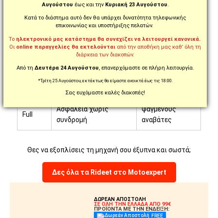
Αυγούστου
έως και την
Κυριακή 23 Αυγούστου
.
Έλεγχος πίεσης και
Κατά το διάστημα αυτό δεν θα υπάρχει δυνατότητα τηλεφωνικής
TPMS
Όλους τους
θερμοκρασίας
επικοινωνίας και υποστήριξης πελατών.
PRO
αναβάτες
ελαστικών
Το
ηλεκτρονικό μας κατάστημα θα συνεχίζει να λειτουργεί κανονικά.
Οι
online παραγγελίες θα εκτελούνται
από την αποθήκη μας καθ’ όλη τη
διάρκεια των διακοπών.
Καθημερινή
GPS Tracking χωρίς
ONE SE
χρήση, απλή
Από τη
Δευτέρα 24 Αυγούστου
, επανερχόμαστε σε πλήρη λειτουργία.
συνδρομή
ασφάλεια
*Τρίτη 25 Αυγούστου, εκτάκτως θα είμαστε ανοικτά έως τις 18:00.
Σας ευχόμαστε καλές διακοπές!
GPS + Τηλεμετρία +
Ταξιδιώτες,
ONE
Ασφάλεια χωρίς
ψαγμένους
Full
συνδρομή
αναβάτες
Θες να εξοπλίσεις τη μηχανή σου έξυπνα και σωστά;
Δες όλα τα Rideet στο Motoexpert
ΔΩΡΕΑΝ ΑΠΟΣΤΟΛΗ
ΣΕ ΟΛΗ ΤΗΝ ΕΛΛΑΔΑ ΑΠΟ 99€
ΠΡΟΪΟΝΤΑ ΜΕ ΤΗΝ ΕΝΔΕΙΞΗ:
FREE