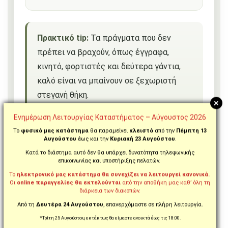
Πρακτικό tip:
Τα πράγματα που δεν
πρέπει να βραχούν, όπως έγγραφα,
κινητό, φορτιστές και δεύτερα γάντια,
καλό είναι να μπαίνουν σε ξεχωριστή
στεγανή θήκη.
+
Ενημέρωση Λειτουργίας Καταστήματος – Αύγουστος 2026
Το
φυσικό μας κατάστημα
θα παραμείνει
κλειστό
από την
Πέμπτη 13
Γιατί πρέπει να τσεκάρω το
Αυγούστου
έως και την
Κυριακή 23 Αυγούστου
.
manual της μοτοσυκλέτας;
Κατά το διάστημα αυτό δεν θα υπάρχει δυνατότητα τηλεφωνικής
επικοινωνίας και υποστήριξης πελατών.
Πολλοί το αγνοούν, αλλά ο κατασκευαστής
Το
ηλεκτρονικό μας κατάστημα θα συνεχίζει να λειτουργεί κανονικά.
Οι
online παραγγελίες θα εκτελούνται
από την αποθήκη μας καθ’ όλη τη
δίνει σαφή όρια βάρους για φόρτωση. Αν τα
διάρκεια των διακοπών.
ξεπεράσεις, δεν επηρεάζεις μόνο την αίσθηση.
Από τη
Δευτέρα 24 Αυγούστου
, επανερχόμαστε σε πλήρη λειτουργία.
Επηρεάζεις και την ανάρτηση, το φρενάρισμα
*Τρίτη 25 Αυγούστου, εκτάκτως θα είμαστε ανοικτά έως τις 18:00.
και τη γενική συμπεριφορά της μοτοσυκλέτας.