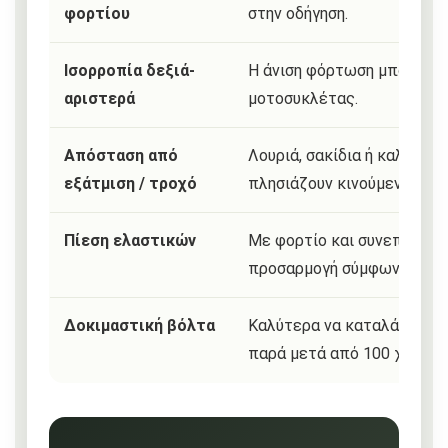
φορτίου
στην οδήγηση.
Ισορροπία δεξιά-
Η άνιση φόρτωση μπορεί να
αριστερά
μοτοσυκλέτας.
Απόσταση από
Λουριά, σακίδια ή καλύμμα
εξάτμιση / τροχό
πλησιάζουν κινούμενα ή ζε
Πίεση ελαστικών
Με φορτίο και συνεπιβάτη 
προσαρμογή σύμφωνα με το
Δοκιμαστική βόλτα
Καλύτερα να καταλάβεις κά
παρά μετά από 100 χιλιόμε