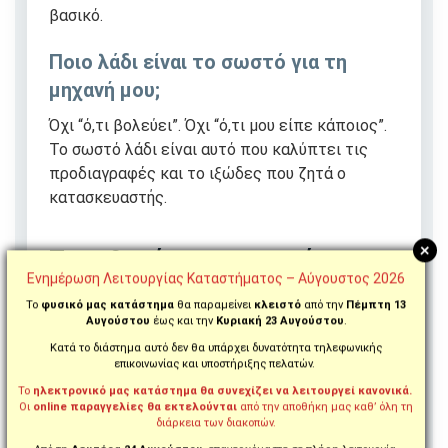
βασικό.
Ποιο λάδι είναι το σωστό για τη
μηχανή μου;
Όχι “ό,τι βολεύει”. Όχι “ό,τι μου είπε κάποιος”.
Το σωστό λάδι είναι αυτό που καλύπτει τις
προδιαγραφές και το ιξώδες που ζητά ο
κατασκευαστής.
+
Τι να θυμάσαι πρακτικά
Ενημέρωση Λειτουργίας Καταστήματος – Αύγουστος 2026
Το
φυσικό μας κατάστημα
θα παραμείνει
κλειστό
από την
Πέμπτη 13
Αυγούστου
έως και την
Κυριακή 23 Αυγούστου
.
Μην αργείς την αλλαγή
Κατά το διάστημα αυτό δεν θα υπάρχει δυνατότητα τηλεφωνικής
Τα λάδια δεν είναι σημείο για “λίγο ακόμα”.
επικοινωνίας και υποστήριξης πελατών.
Εκεί ξεκινάνε οι χαζές φθορές που μετά
Το
ηλεκτρονικό μας κατάστημα θα συνεχίζει να λειτουργεί κανονικά.
Οι
online παραγγελίες θα εκτελούνται
από την αποθήκη μας καθ’ όλη τη
πληρώνονται ακριβά.
διάρκεια των διακοπών.