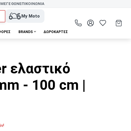
 ΜΕΓΕΘΩΝ
ΕΠΙΚΟΙΝΩΝΙΑ
My Moto
ΦΟΡΕΣ
BRANDS
ΔΩΡΟΚΆΡΤΕΣ
r ελαστικό
mm - 100 cm |
όν!