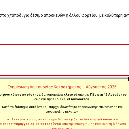
πιστο χταπόδι για δέσιμο αποσκευών ή άλλου φορτίου, με καλύτερη αν
Ενημέρωση Λειτουργίας Καταστήματος – Αύγουστος 2026
ο
φυσικό μας κατάστημα
θα παραμείνει
κλειστό
από την
Πέμπτη 13 Αυγούστου
έως και την
Κυριακή 23 Αυγούστου
.
ς!)
Κατά το διάστημα αυτό δεν θα υπάρχει δυνατότητα τηλεφωνικής επικοινωνίας και
υποστήριξης πελατών.
Το
ηλεκτρονικό μας κατάστημα θα συνεχίζει να λειτουργεί κανονικά.
Οι
online παραγγελίες θα εκτελούνται
από την αποθήκη μας καθ’ όλη τη διάρκεια
των διακοπών.