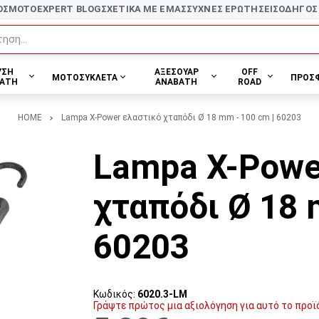
ΟΣ
MOTOEXPERT BLOG
ΣΧΕΤΙΚΑ ΜΕ ΕΜΑΣ
ΣΥΧΝΕΣ ΕΡΩΤΗΣΕΙΣ
ΟΔΗΓΟΣ
ηση...
ΥΣΗ
ΑΞΕΣΟΥΑΡ
OFF
ΜΟΤΟΣΥΚΛΕΤΑ
ΠΡΟΣ
ΑΤΗ
ΑΝΑΒΑΤΗ
ROAD
HOME
Lampa X-Power ελαστικό χταπόδι Ø 18 mm - 100 cm | 60203
Lampa X-Powe
χταπόδι Ø 18 
60203
Κωδικός:
6020.3-LM
Γράψτε πρώτος μια αξιολόγηση για αυτό το προϊ