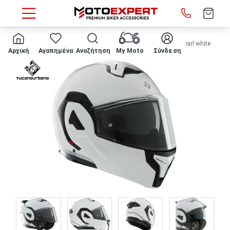
HOME
ΚΡΑΝΟΣ ΜΗΧΑΝΗΣ TUCANO URBANO - Fastflip pearl white
Αρχική
Αγαπημένα
Αναζήτηση
My Moto
Σύνδεση