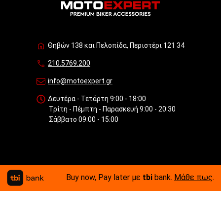
Θηβών 138 και Πελοπίδα, Περιστέρι 121 34
210.5769.200
info@motoexpert.gr
Δευτέρα - Τετάρτη 9:00 - 18:00
Τρίτη - Πέμπτη - Παρασκευή 9:00 - 20:30
Σάββατο 09:00 - 15:00
Buy now, Pay later με
tbi
bank.
Μάθε πως
.