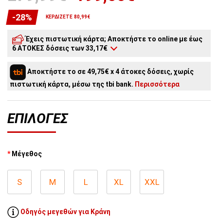
-28%
ΚΕΡΔΊΖΕΤΕ 80,99€
Έχεις πιστωτική κάρτα; Αποκτήστε το online με έως
6 ΑΤΟΚΕΣ δόσεις των 33,17€
6
άτοκες δόσεις:
33,17€
/ μήνα
Αποκτήστε το σε 49,75€ x 4 άτοκες δόσεις, χωρίς
5
άτοκες δόσεις:
39,80€
/ μήνα
πιστωτική κάρτα, μέσω της tbi bank.
Περισσότερα
4
άτοκες δόσεις:
49,75€
/ μήνα
3
άτοκες δόσεις:
66,33€
/ μήνα
2
άτοκες δόσεις:
99,50€
/ μήνα
ΕΠΙΛΟΓΈΣ
Μέγεθος
S
M
L
XL
XXL
Οδηγός μεγεθών για Κράνη