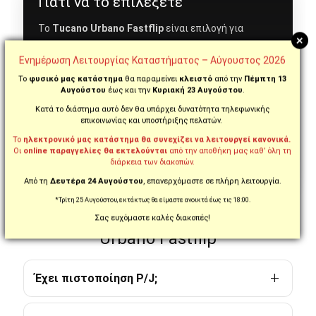
Γιατί να το επιλέξετε
Το
Tucano Urbano Fastflip
είναι επιλογή για
+
αναβάτη που θέλει ένα modular κράνος με μεγάλη
Ενημέρωση Λειτουργίας Καταστήματος – Αύγουστος 2026
ευκολία χρήσης, 180° flip-up σιαγόνα, εσωτερική
Το
φυσικό μας κατάστημα
θα παραμείνει
κλειστό
από την
Πέμπτη 13
φιμέ ζελατίνα και σύγχρονη πιστοποίηση.
Αυγούστου
έως και την
Κυριακή 23 Αυγούστου
.
Ξεχωρίζει γιατί συνδυάζει την πρακτικότητα ενός
Κατά το διάστημα αυτό δεν θα υπάρχει δυνατότητα τηλεφωνικής
open-face με την κάλυψη ενός full-face, σε ένα
επικοινωνίας και υποστήριξης πελατών.
κράνος που ταιριάζει πολύ στην καθημερινή αστική
Το
ηλεκτρονικό μας κατάστημα θα συνεχίζει να λειτουργεί κανονικά.
Οι
online παραγγελίες θα εκτελούνται
από την αποθήκη μας καθ’ όλη τη
χρήση και στις μικτές διαδρομές.
διάρκεια των διακοπών.
Από τη
Δευτέρα 24 Αυγούστου
, επανερχόμαστε σε πλήρη λειτουργία.
*Τρίτη 25 Αυγούστου, εκτάκτως θα είμαστε ανοικτά έως τις 18:00.
Συχνές Ερωτήσεις για το Tucano
Σας ευχόμαστε καλές διακοπές!
Urbano Fastflip
Έχει πιστοποίηση P/J;