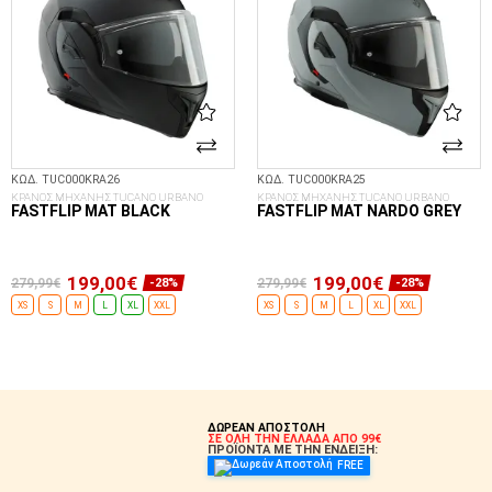
ΚΩΔ. TUC000KRA26
ΚΩΔ. TUC000KRA25
ΚΡΑΝΟΣ ΜΗΧΑΝΗΣ TUCANO URBANO
ΚΡΑΝΟΣ ΜΗΧΑΝΗΣ TUCANO URBANO
FASTFLIP MAT BLACK
FASTFLIP MAT NARDO GREY
199,00€
199,00€
279,99€
279,99€
-28%
-28%
XS
S
M
L
XL
XXL
XS
S
M
L
XL
XXL
ΕΠΙΛΟΓΈΣ...
ΕΠΙΛΟΓΈΣ...
ΔΩΡΕΑΝ ΑΠΟΣΤΟΛΗ
ΣΕ ΟΛΗ ΤΗΝ ΕΛΛΑΔΑ ΑΠΟ 99€
ΠΡΟΪΟΝΤΑ ΜΕ ΤΗΝ ΕΝΔΕΙΞΗ:
FREE