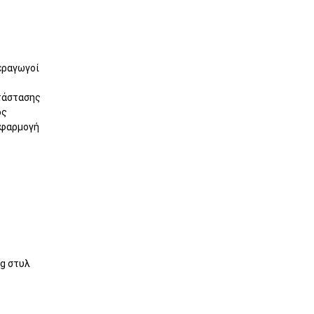
εραγωγοί
τάστασης
ος
εφαρμογή
ng στυλ