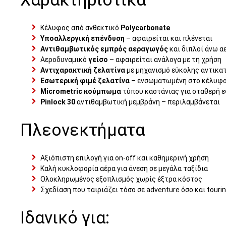
Κέλυφος από ανθεκτικό
Polycarbonate
Υποαλλεργική επένδυση
– αφαιρείται και πλένεται
Αντιθαμβωτικός εμπρός αεραγωγός
και διπλοί άνω α
Αεροδυναμικό
γείσο
– αφαιρείται ανάλογα με τη χρήση
Αντιχαρακτική ζελατίνα
με μηχανισμό εύκολης αντικα
Εσωτερική φιμέ ζελατίνα
– ενσωματωμένη στο κέλυφ
Micrometric κούμπωμα
τύπου καστάνιας για σταθερή 
Pinlock 30
αντιθαμβωτική μεμβράνη – περιλαμβάνεται
Πλεονεκτήματα
Αξιόπιστη επιλογή για on-off και καθημερινή χρήση
Καλή κυκλοφορία αέρα για άνεση σε μεγάλα ταξίδια
Ολοκληρωμένος εξοπλισμός χωρίς έξτρα κόστος
Σχεδίαση που ταιριάζει τόσο σε adventure όσο και touri
Ιδανικό για: