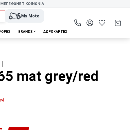
 ΜΕΓΕΘΩΝ
ΕΠΙΚΟΙΝΩΝΙΑ
My Moto
ΦΟΡΕΣ
BRANDS
ΔΩΡΟΚΆΡΤΕΣ
OT
5 mat grey/red
όν!