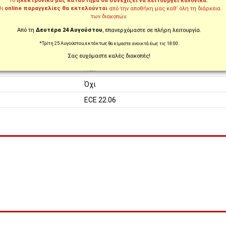
Το
ηλεκτρονικό μας κατάστημα θα συνεχίζει να λειτουργεί κανονικά.
Γκρι, Κόκκινο, Μαύρο
Οι
online παραγγελίες θα εκτελούνται
από την αποθήκη μας καθ’ όλη τη διάρκεια
των διακοπών.
Ματ
Από τη
Δευτέρα 24 Αυγούστου
, επανερχόμαστε σε πλήρη λειτουργία.
Καστάνια
*Τρίτη 25 Αυγούστου, εκτάκτως θα είμαστε ανοικτά έως τις 18:00.
Ναι
Σας ευχόμαστε καλές διακοπές!
Ναι
Όχι
ECE 22.06