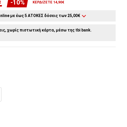
€
-10%
ΚΕΡΔΊΖΕΤΕ 14,90€
nline με έως 5 ΑΤΟΚΕΣ δόσεις των 25,00€
3
άτοκες δόσεις:
41,67€
/ μήνα
ις, χωρίς πιστωτική κάρτα, μέσω της tbi bank.
2
άτοκες δόσεις:
62,50€
/ μήνα