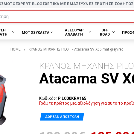
ΟΣ
MOTOEXPERT BLOG
ΣΧΕΤΙΚΑ ΜΕ ΕΜΑΣ
ΣΥΧΝΕΣ ΕΡΩΤΗΣΕΙΣ
ΟΔΗΓΟΣ
ηση...
ΥΣΗ
ΑΞΕΣΟΥΑΡ
OFF
ΜΟΤΟΣΥΚΛΕΤΑ
ΠΡΟΣ
ΑΤΗ
ΑΝΑΒΑΤΗ
ROAD
HOME
ΚΡΑΝΟΣ ΜΗΧΑΝΗΣ PILOT - Atacama SV X65 mat grey/red
ΚΡΑΝΟΣ ΜΗΧΑΝΗΣ PIL
Atacama SV X6
Κωδικός:
PIL000KRA165
Γράψτε πρώτος μια αξιολόγηση για αυτό το προϊ
ΔΩΡΕΆΝ ΑΠΟΣΤΟΛΉ