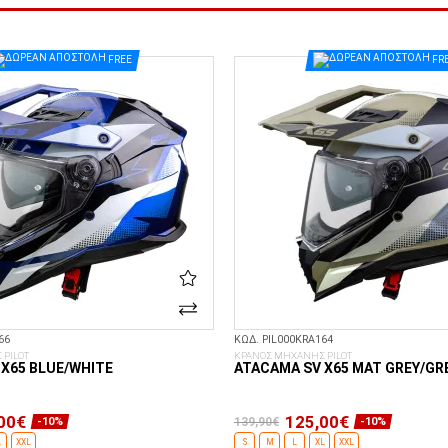
FREE
FR
66
ΚΩΔ. PIL000KRA164
PILOT
ΚΡΑΝΟΣ ΜΗΧΑΝΗΣ PILOT
X65 BLUE/WHITE
ATACAMA SV X65 MAT GREY/GR
00€
125,00€
139,90€
-10%
-10%
L
XXL
S
M
L
XL
XXL