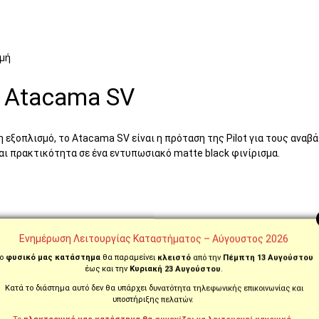
ιμή
ot Atacama SV
 εξοπλισμό, το Atacama SV είναι η πρόταση της Pilot για τους αναβ
αι πρακτικότητα σε ένα εντυπωσιακό matte black φινίρισμα.
Ενημέρωση Λειτουργίας Καταστήματος – Αύγουστος 2026
ο
φυσικό μας κατάστημα
θα παραμείνει
κλειστό
από την
Πέμπτη 13 Αυγούστου
ADVENTURE/TRIAL, OFF-ROAD
έως και την
Κυριακή 23 Αυγούστου
.
Θερμοπλαστικό
Κατά το διάστημα αυτό δεν θα υπάρχει δυνατότητα τηλεφωνικής επικοινωνίας και
υποστήριξης πελατών.
Με Γραφικά