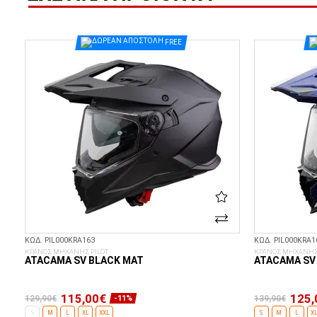
FREE
ΚΩΔ. PIL000KRA163
ΚΩΔ. PIL000KRA1
ΚΡΑΝΟΣ ΜΗΧΑΝΗΣ PILOT
ΚΡΑΝΟΣ ΜΗΧΑΝΗΣ 
ATACAMA SV BLACK MAT
ATACAMA SV 
115,00€
125,
129,90€
139,90€
-11%
S
M
L
XL
XXL
S
M
L
X