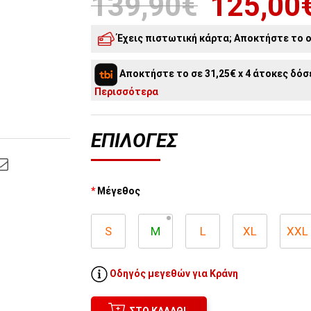
139,90€
125,00
Έχεις πιστωτική κάρτα; Αποκτήστε το o
5
άτοκες δόσεις:
25,00€
/ μήνα
Αποκτήστε το σε 31,25€ x 4 άτοκες δόσε
4
άτοκες δόσεις:
31,25€
/ μήνα
Περισσότερα
ΕΠΙΛΟΓΈΣ
Μέγεθος
S
M
L
XL
XXL
Οδηγός μεγεθών για Κράνη
ΣΤΟ ΚΑΛΆΘΙ