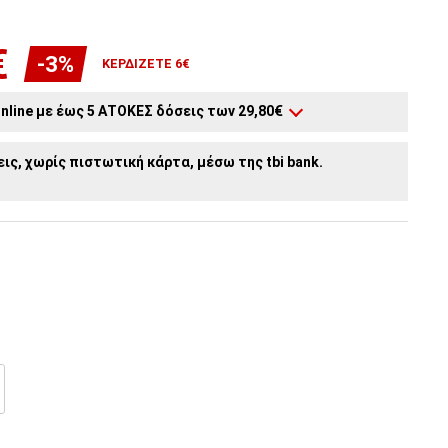
€
-3%
ΚΕΡΔΊΖΕΤΕ 6€
nline με έως 5 ΑΤΟΚΕΣ δόσεις των 29,80€
3
άτοκες δόσεις:
49,67€
/ μήνα
ις, χωρίς πιστωτική κάρτα, μέσω της tbi bank.
2
άτοκες δόσεις:
74,50€
/ μήνα