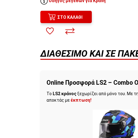
Οδηγός μεγεθών για Κράνη
ΣΤΟ ΚΑΛΆΘΙ
ΔΙΑΘΈΣΙΜΟ ΚΑΙ ΣΕ ΠΑ
Online Προσφορά LS2 – Combo O
Το
LS2 κράνος
ξεχωρίζει από μόνο του. Με τ
αποκτάς με
έκπτωση!