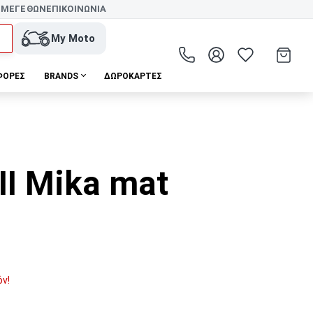
 ΜΕΓΕΘΩΝ
ΕΠΙΚΟΙΝΩΝΙΑ
My Moto
ΦΟΡΕΣ
BRANDS
ΔΩΡΟΚΆΡΤΕΣ
II Mika mat
όν!