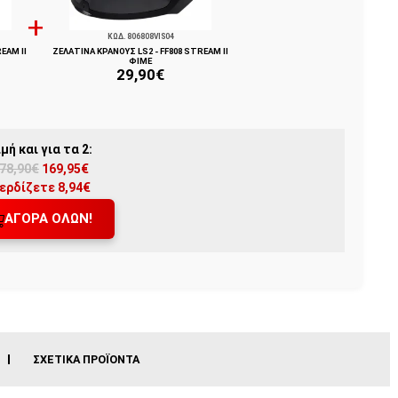
ΚΩΔ. 806808VIS04
EAM II
ΖΕΛΑΤΙΝΑ ΚΡΑΝΟΥΣ LS2 - FF808 STREAM II
ΦΙΜΈ
29,90€
ιμή και για τα 2:
78,90€
169,95€
ερδίζετε 8,94€
ΑΓΟΡΆ ΌΛΩΝ!
ΣΧΕΤΙΚΆ ΠΡΟΪΌΝΤΑ