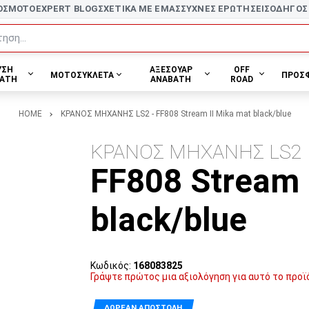
ΟΣ
MOTOEXPERT BLOG
ΣΧΕΤΙΚΑ ΜΕ ΕΜΑΣ
ΣΥΧΝΕΣ ΕΡΩΤΗΣΕΙΣ
ΟΔΗΓΟΣ
ηση...
ΥΣΗ
ΑΞΕΣΟΥΑΡ
OFF
ΜΟΤΟΣΥΚΛΕΤΑ
ΠΡΟΣ
ΑΤΗ
ΑΝΑΒΑΤΗ
ROAD
HOME
ΚΡΑΝΟΣ ΜΗΧΑΝΗΣ LS2 - FF808 Stream II Mika mat black/blue
ΚΡΑΝΟΣ ΜΗΧΑΝΗΣ LS2
FF808 Stream 
black/blue
Κωδικός:
168083825
Γράψτε πρώτος μια αξιολόγηση για αυτό το προϊ
ΔΩΡΕΆΝ ΑΠΟΣΤΟΛΉ