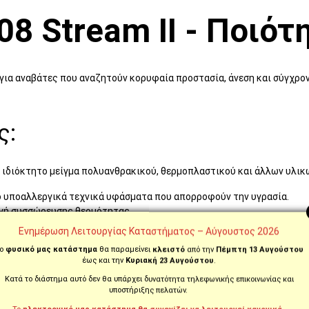
08 Stream II - Ποιότ
ο για αναβάτες που αναζητούν κορυφαία προστασία, άνεση και σύγχρον
ς:
), ιδιόκτητο μείγμα πολυανθρακικού, θερμοπλαστικού και άλλων υλικώ
 υποαλλεργικά τεχνικά υφάσματα που απορροφούν την υγρασία.
υγή συσσώρευσης θερμότητας.
Ενημέρωση Λειτουργίας Καταστήματος – Αύγουστος 2026
 αντιθαμβωτική μεμβράνη Max Pinlock 70 (δεν περιλαμβάνεται).
ο
φυσικό μας κατάστημα
θα παραμείνει
κλειστό
από την
Πέμπτη 13 Αυγούστου
ς για προστασία από τον ήλιο.
έως και την
Κυριακή 23 Αυγούστου
.
τα γρήγορης απελευθέρωσης για ασφαλή και εύκολη εφαρμογή.
Κατά το διάστημα αυτό δεν θα υπάρχει δυνατότητα τηλεφωνικής επικοινωνίας και
υποστήριξης πελατών.