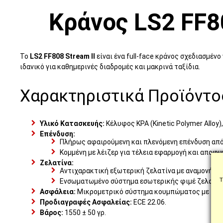
Κράνος LS2 FF8
Το
LS2 FF808 Stream II
είναι ένα full-face κράνος σχεδιασμέν
ιδανικό για καθημερινές διαδρομές και μακρινά ταξίδια.
Χαρακτηριστικά Προϊόντο
Υλικό Κατασκευής:
Κέλυφος KPA (Kinetic Polymer Alloy
Επένδυση:
Πλήρως αφαιρούμενη και πλενόμενη επένδυση από
Κομμένη με λέιζερ για τέλεια εφαρμογή και αποφ
Ζελατίνα:
Αντιχαρακτική εξωτερική ζελατίνα με αναμονή για
Τ
Ενσωματωμένο σύστημα εσωτερικής φιμέ ζελατίνα
Ασφάλεια:
Μικρομετρικό σύστημα κουμπώματος με ιμάν
Προδιαγραφές Ασφαλείας:
ECE 22.06.
Βάρος:
1550 ± 50 γρ.