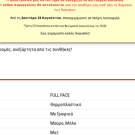
Το
ηλεκτρονικό μας κατάστημα θα συνεχίζει να λειτουργεί κανονικά.
Οι
online παραγγελίες θα εκτελούνται
από την αποθήκη μας καθ’ όλη τη διάρκεια
FF808 Stream II:
των διακοπών.
Από τη
Δευτέρα 24 Αυγούστου
, επανερχόμαστε σε πλήρη λειτουργία.
*Τρίτη 25 Αυγούστου, εκτάκτως θα είμαστε ανοικτά έως τις 18:00.
ινές διαδρομές.
Σας ευχόμαστε καλές διακοπές!
ρομές, ανεξάρτητα από τις συνθήκες!
FULL FACE
Θερμοπλαστικό
Με Γραφικά
Μαύρο, Μπλε
Ματ