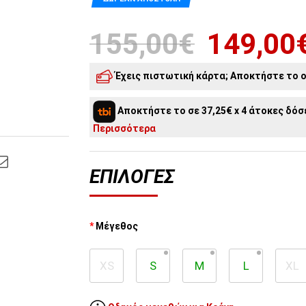
155,00€
149,00
Έχεις πιστωτική κάρτα; Αποκτήστε το o
5
άτοκες δόσεις:
29,80€
/ μήνα
Αποκτήστε το σε 37,25€ x 4 άτοκες δόσε
4
άτοκες δόσεις:
37,25€
/ μήνα
Περισσότερα
ΕΠΙΛΟΓΈΣ
Μέγεθος
XS
S
M
L
XL