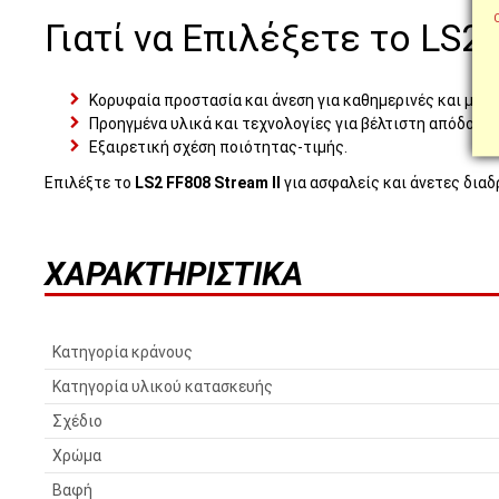
Γιατί να Επιλέξετε το LS2 
Κορυφαία προστασία και άνεση για καθημερινές και μακρ
Προηγμένα υλικά και τεχνολογίες για βέλτιστη απόδοση.
Εξαιρετική σχέση ποιότητας-τιμής.
Επιλέξτε το
LS2 FF808 Stream II
για ασφαλείς και άνετες διαδ
ΧΑΡΑΚΤΗΡΙΣΤΙΚΆ
Κατηγορία κράνους
Κατηγορία υλικού κατασκευής
Σχέδιο
Χρώμα
Βαφή