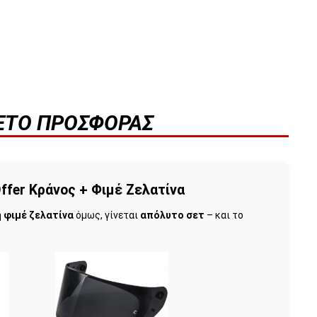
ΚΈΤΟ ΠΡΟΣΦΟΡΆΣ
ffer Κράνος + Φιμέ Ζελατίνα
η
φιμέ ζελατίνα
όμως, γίνεται
απόλυτο σετ
– και το