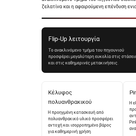
ζελατίνα και η αφαιρούμενη επένδυση ενι
Flip-Up λειτουργία
Το ανακλινόμενο τμήμα του πηγουνιού
προσφέρει μεγαλύτερη ευκολία στις στάσει
και στις καθημερινές μετακινήσεις.
Κέλυφος
Pi
πολυανθρακικού
Η ε
προ
Η προηγμένη κατασκευή από
αν
πολυανθρακικό υλικό προσφέρει
Pin
αντοχή και ισορροπημένο βάρος
ανα
για καθημερινή χρήση.