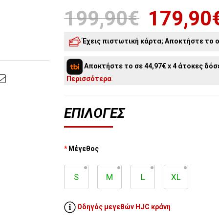
199,90€
179,90
Έχεις πιστωτική κάρτα; Αποκτήστε το o
5
άτοκες δόσεις:
35,98€
/ μήνα
Αποκτήστε το σε 44,97€ x 4 άτοκες δόσε
4
άτοκες δόσεις:
44,98€
/ μήνα
Περισσότερα
ΕΠΙΛΟΓΈΣ
Μέγεθος
S
M
L
XL
Οδηγός μεγεθών HJC κράνη