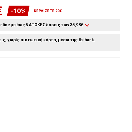
€
-10%
ΚΕΡΔΊΖΕΤΕ 20€
nline με έως 5 ΑΤΟΚΕΣ δόσεις των 35,98€
3
άτοκες δόσεις:
59,97€
/ μήνα
ις, χωρίς πιστωτική κάρτα, μέσω της tbi bank.
2
άτοκες δόσεις:
89,95€
/ μήνα