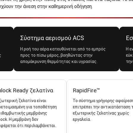
σχύουν την άνεση στην καθημερινή οδήγηση.
Σύστημα αερισμού ACS
Εσ
Η ροή του αέρα κατευθύνεται από το εμπρός
Η ε
ς
προς το πίσω μέρος, βοηθώντας στην
εύκ
απομάκρυνση θερμότητας και υγρασίας.
την
nlock Ready ζελατίνα
RapidFire™
ξωτερική ζελατίνα είναι
Το σύστημα γρήγορης αφαίρεσ
ετοιμασμένη για τοποθέτηση
επιτρέπει την αντικατάσταση 
τιθαμβωτικής μεμβράνης
εξωτερικής ζελατίνας χωρίς
lock. Η μεμβράνη δεν
εργαλεία.
φέρεται ότι περιλαμβάνεται.