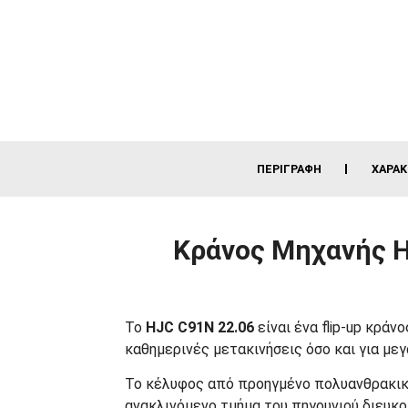
ΠΕΡΙΓΡΑΦΉ
ΧΑΡΑΚ
Κράνος Μηχανής HJ
Το
HJC C91N 22.06
είναι ένα flip-up κρά
καθημερινές μετακινήσεις όσο και για με
Το κέλυφος από προηγμένο πολυανθρακικό
ανακλινόμενο τμήμα του πηγουνιού διευκολ