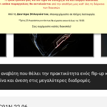
Το
ηλεκτρονικό μας κατάστημα θα συνεχίζει να λειτουργεί κανονικά.
Οι
online παραγγελίες θα εκτελούνται
από την αποθήκη μας καθ’ όλη τη διάρκεια
των διακοπών.
Από τη
Δευτέρα 24 Αυγούστου
, επανερχόμαστε σε πλήρη λειτουργία.
*Τρίτη 25 Αυγούστου, εκτάκτως θα είμαστε ανοικτά έως τις 18:00.
Σας ευχόμαστε καλές διακοπές!
ναβάτη που θέλει την πρακτικότητα ενός flip-up 
ίνα και άνεση στις μεγαλύτερες διαδρομές.