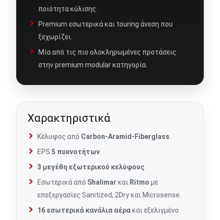
ποιότητα κύλισης.
Premium εσωτερικά και touring άνεση που
ξεχωρίζει.
Μία από τις πιο ολοκληρωμένες προτάσεις
στην premium modular κατηγορία.
Χαρακτηριστικά
Κέλυφος από
Carbon-Aramid-Fiberglass
.
EPS
5 πυκνοτήτων
.
3 μεγέθη εξωτερικού κελύφους
.
Εσωτερικά από
Shalimar
και
Ritmo
με
επεξεργασίες Sanitized, 2Dry και Microsense.
16 εσωτερικά κανάλια αέρα
και εξελιγμένο