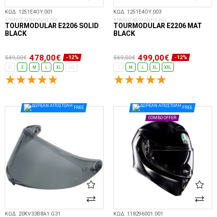
ΚΩΔ. 1251E4OY.001
ΚΩΔ. 1251E4OY.003
ΚΡΑΝΟΣ ΜΗΧΑΝΗΣ AGV
ΚΡΑΝΟΣ ΜΗΧΑΝΗΣ AGV
TOURMODULAR E2206 SOLID
TOURMODULAR E2206 MAT
BLACK
BLACK
478,00€
499,00€
549,00€
569,00€
-12%
-12%
XS
S
M
L
XL
XXL
S
M
L
XL
XXL
ΕΠΙΛΟΓΈΣ...
ΕΠΙΛΟΓΈΣ...
FREE
FREE
COMBO OFFER
ΚΩΔ. 20KV33B8A1.G31
ΚΩΔ. 118296001.001