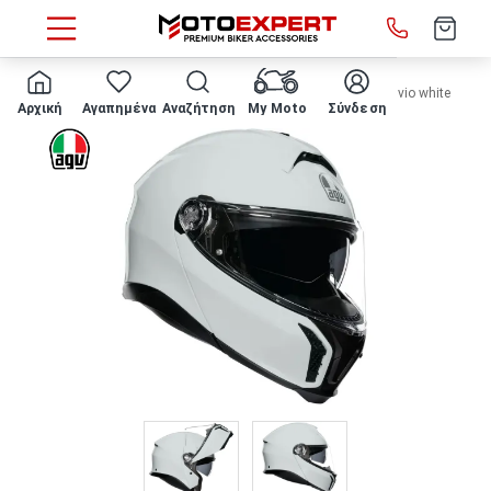
HOME
ΚΡΑΝΟΣ ΜΗΧΑΝΗΣ AGV - Tourmodular E2206 stelvio white
Αρχική
Αγαπημένα
Αναζήτηση
My Moto
Σύνδεση