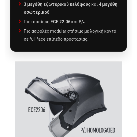
3 μεγέθη εξωτερικού κελύφους
και
4 μεγέθη
εσωτερικού
.
Πιστοποίηση
ECE 22.06
και
P/J
.
Πιο ασφαλές modular στήσιμο με λογική κοντά
σε full face επίπεδο προστασίας.