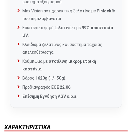
σύστημα εξαερισμού.
Max Vision αντιχαρακτική ζελατίνα με
Pinlock®
που περιλαμβάνεται.
Εσωτερικό φιμέ ζελατινάκι με
99% προστασία
UV
.
Κλείδωμα ζελατίνας και σύστημα ταχείας
απελευθέρωσης.
Κούμπωμα με
ατσάλινη μικρομετρική
καστάνια
.
Βάρος
1620g (+/- 50g)
.
Προδιαγραφές
ECE 22.06
.
Επίσημη Εγγύηση AGV s.p.a.
ΧΑΡΑΚΤΗΡΙΣΤΙΚΆ