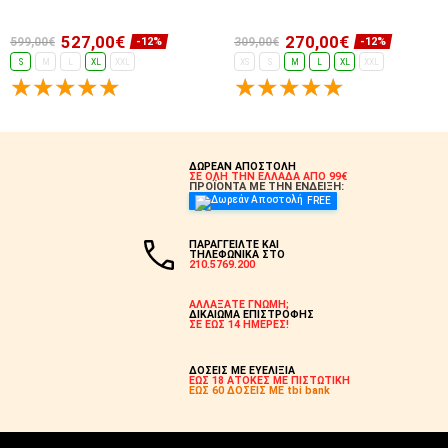
527,00€
270,00€
599,00€
309,00€
-12%
-12%
S
M
L
XL
XXL
XS
S
M
L
XL
XXL
ΕΠΙΛΟΓΈΣ...
ΕΠΙΛΟΓΈΣ...
ΔΩΡΕΑΝ ΑΠΟΣΤΟΛΗ
ΣΕ ΟΛΗ ΤΗΝ ΕΛΛΑΔΑ ΑΠΟ 99€
ΠΡΟΪΟΝΤΑ ΜΕ ΤΗΝ ΕΝΔΕΙΞΗ:
FREE
ΠΑΡΑΓΓΕΙΛΤΕ ΚΑΙ
ΤΗΛΕΦΩΝΙΚΑ ΣΤΟ
210.5769.200
ΑΛΛΑΞΑΤΕ ΓΝΩΜΗ;
ΔΙΚΑΙΩΜΑ ΕΠΙΣΤΡΟΦΗΣ
ΣΕ ΕΩΣ 14 ΗΜΕΡΕΣ!
ΔΟΣΕΙΣ ΜΕ ΕΥΕΛΙΞΙΑ
ΕΩΣ 18 ΑΤΟΚΕΣ ΜΕ ΠΙΣΤΩΤΙΚΗ
ΕΩΣ 60 ΔΟΣΕΙΣ ΜΕ tbi bank