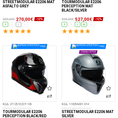
STREETMODULAR E2206 MAT
TOURMODULAR E2206
ASFALTO GREY
PERCEPTION MAT
BLACK/SILVER
270,00€
527,00€
309,00€
599,00€
-12%
-12%
S
M
L
XL
S
M
L
XL
XXL
ΕΠΙΛΟΓΈΣ...
ΕΠΙΛΟΓΈΣ...
FREE
FREE
COMBO OFFER
ΚΩΔ. 211251E2OY.105
ΚΩΔ. 118296001.014
ΚΡΑΝΟΣ ΜΗΧΑΝΗΣ AGV
ΚΡΑΝΟΣ ΜΗΧΑΝΗΣ AGV
TOURMODULAR E2206
STREETMODULAR E2206 MAT
PERCEPTION BLACK/RED
SILVER