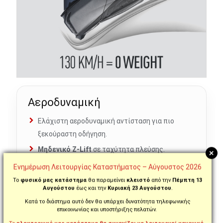
Αεροδυναμική
Ελάχιστη αεροδυναμική αντίσταση για πιο
ξεκούραστη οδήγηση.
Μηδενικό Z-Lift
σε ταχύτητα πλεύσης.
+
Δυναμικό βάρος μηδέν στα
130 km/h
.
Ενημέρωση Λειτουργίας Καταστήματος – Αύγουστος 2026
Πολύ πιο ήρεμη αίσθηση στον αυχένα σε
Το
φυσικό μας κατάστημα
θα παραμείνει
κλειστό
από την
Πέμπτη 13
Αυγούστου
έως και την
Κυριακή 23 Αυγούστου
.
συνεχόμενη ταξιδιωτική χρήση.
Κατά το διάστημα αυτό δεν θα υπάρχει δυνατότητα τηλεφωνικής
επικοινωνίας και υποστήριξης πελατών.