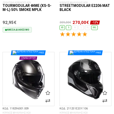
ΖΕΛΑΤΙΝΑ ΚΡΑΝΟΥΣ AGV
ΚΡΑΝΟΣ ΜΗΧΑΝΗΣ AGV
TOURMODULAR ΦΙΜΈ (XS-S-
STREETMODULAR E2206 MAT
M-L) 50% SMOKE MPLK
BLACK
92,95€
270,00€
309,00€
-12%
XS
S
M
L
XL
XXL
ΆΜΕΣΑ ΔΙΑΘΈΣΙΜΟ
ΕΠΙΛΟΓΈΣ...
ΣΤΟ ΚΑΛΆΘΙ
FREE
FREE
COMBO OFFER
ΚΩΔ. 118296001.009
ΚΩΔ. 211251E2OY.106
ΚΡΑΝΟΣ ΜΗΧΑΝΗΣ AGV
ΚΡΑΝΟΣ ΜΗΧΑΝΗΣ AGV