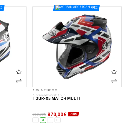
ΕΠΙΛΟΓΈΣ...
EE
FREE
ΚΩΔ. AR3285MM
ΚΡΑΝΟΣ ΜΗΧΑΝΗΣ ARAI
TOUR-X5 MATCH MULTI
870,00€
969,00€
-10%
S
M
L
XL