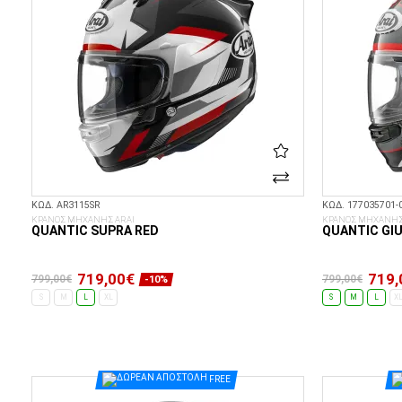
ΚΩΔ. AR3115SR
ΚΩΔ. 177035701-
ΚΡΑΝΟΣ ΜΗΧΑΝΗΣ ARAI
ΚΡΑΝΟΣ ΜΗΧΑΝΗΣ
QUANTIC SUPRA RED
QUANTIC GIU
719,00€
719,
799,00€
799,00€
-10%
S
M
L
XL
S
M
L
X
ΕΠΙΛΟΓΈΣ...
FREE