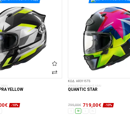
ΚΩΔ. AR3115TS
 ARAI
ΚΡΑΝΟΣ ΜΗΧΑΝΗΣ ARAI
PRA YELLOW
QUANTIC STAR
00€
719,00€
799,00€
-10%
-10%
L
S
M
L
XL