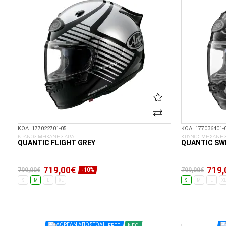
ΚΩΔ. 177022701-05
ΚΩΔ. 177036401-
ΚΡΑΝΟΣ ΜΗΧΑΝΗΣ ARAI
ΚΡΑΝΟΣ ΜΗΧΑΝΗΣ
QUANTIC FLIGHT GREY
QUANTIC SWI
719,00€
719,
799,00€
799,00€
-10%
S
M
L
XL
S
M
L
X
ΕΠΙΛΟΓΈΣ...
FREE
ΝΈΟ