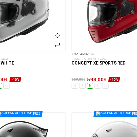
ΚΩΔ. AR3610RE
 ARAI
ΚΡΑΝΟΣ ΜΗΧΑΝΗΣ ARAI
 WHITE
CONCEPT-XE SPORTS RED
00€
593,00€
659,00€
-10%
-10%
XL
XS
S
M
L
XL
ΕΠΙΛΟΓΈΣ...
ΕΠΙΛΟΓΈΣ...
FREE
FR