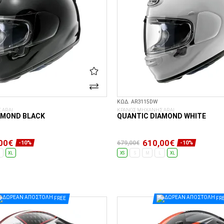
ΚΩΔ. AR3115DW
 ARAI
ΚΡΑΝΟΣ ΜΗΧΑΝΗΣ ARAI
AMOND BLACK
QUANTIC DIAMOND WHITE
00€
610,00€
679,00€
-10%
-10%
XL
XS
S
M
L
XL
ΕΠΙΛΟΓΈΣ...
ΕΠΙΛΟΓΈΣ...
FREE
FR