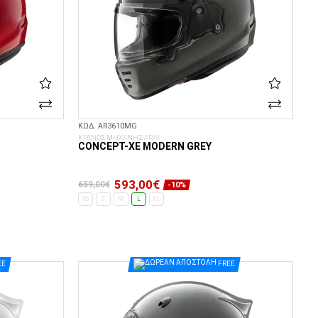
ΚΩΔ. AR3610MG
ΚΡΑΝΟΣ ΜΗΧΑΝΗΣ ARAI
CONCEPT-XE MODERN GREY
593,00€
659,00€
-10%
XS
S
M
L
XL
ΕΠΙΛΟΓΈΣ...
EE
FREE