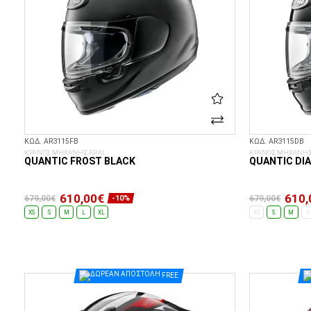
ΚΩΔ. AR3115FB
ΚΩΔ. AR3115DB
ΚΡΑΝΟΣ ΜΗΧΑΝΗΣ ARAI
ΚΡΑΝΟΣ ΜΗΧΑΝΗΣ
QUANTIC FROST BLACK
QUANTIC DI
610,00€
610,
679,00€
679,00€
-10%
XS
S
M
L
XL
XS
S
M
L
ΕΠΙΛΟΓΈΣ...
FREE