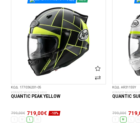
ΚΩΔ. 177036201-05
ΚΩΔ. AR3115SY
ΚΡΑΝΟΣ ΜΗΧΑΝΗΣ ARAI
ΚΡΑΝΟΣ ΜΗΧΑΝΗΣ
QUANTIC PEAK YELLOW
QUANTIC SU
719,00€
719,
799,00€
799,00€
-10%
S
M
L
XL
S
M
L
X