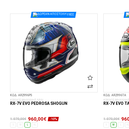
ΕΠΙΛΟΓΈΣ...
FREE
ΚΩΔ. AR2996PS
ΚΩΔ. AR2996TA
ΚΡΑΝΟΣ ΜΗΧΑΝΗΣ ARAI
ΚΡΑΝΟΣ ΜΗΧΑΝΗΣ
RX-7V EVO PEDROSA SHOGUN
RX-7V EVO T
960,00€
960
1.070,00€
1.070,00€
-10%
S
M
L
XL
S
M
L
X