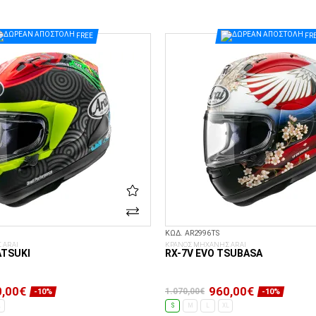
ΕΠΙΛΟΓΈΣ...
ΕΠΙΛΟΓΈΣ...
FREE
FR
ΚΩΔ. AR2996TS
 ARAI
ΚΡΑΝΟΣ ΜΗΧΑΝΗΣ ARAI
ATSUKI
RX-7V EVO TSUBASA
,00€
960,00€
1.070,00€
-10%
-10%
L
S
M
L
XL