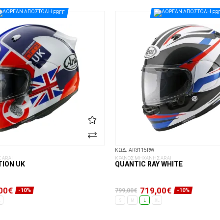
ΕΠΙΛΟΓΈΣ...
ΕΠΙΛΟΓΈΣ...
FREE
FR
ΚΩΔ. AR3115RW
 ARAI
ΚΡΑΝΟΣ ΜΗΧΑΝΗΣ ARAI
TION UK
QUANTIC RAY WHITE
00€
719,00€
799,00€
-10%
-10%
L
S
M
L
XL