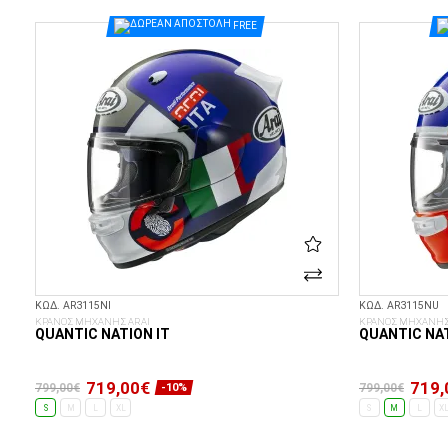
ΕΠΙΛΟΓΈΣ...
FREE
ΚΩΔ. AR3115NI
ΚΩΔ. AR3115NU
ΚΡΑΝΟΣ ΜΗΧΑΝΗΣ ARAI
ΚΡΑΝΟΣ ΜΗΧΑΝΗΣ
QUANTIC NATION IT
QUANTIC NA
719,00€
719,
799,00€
799,00€
-10%
S
M
L
XL
S
M
L
X