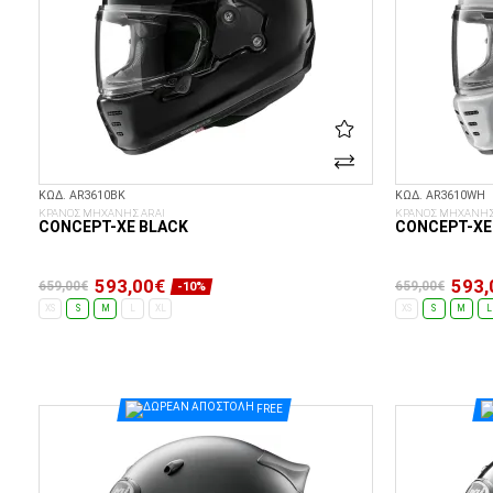
ΚΩΔ. AR3610BK
ΚΩΔ. AR3610WH
ΚΡΑΝΟΣ ΜΗΧΑΝΗΣ ARAI
ΚΡΑΝΟΣ ΜΗΧΑΝΗΣ
CONCEPT-XE BLACK
CONCEPT-XE
593,00€
593,
659,00€
659,00€
-10%
XS
S
M
L
XL
XS
S
M
L
ΕΠΙΛΟΓΈΣ...
FREE