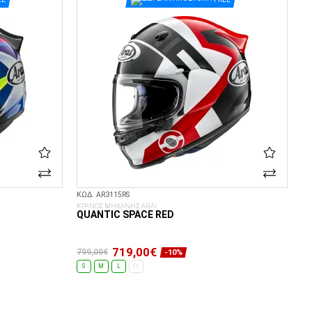
ΚΩΔ. AR3115RS
ΚΡΑΝΟΣ ΜΗΧΑΝΗΣ ARAI
QUANTIC SPACE RED
719,00€
799,00€
-10%
S
M
L
XL