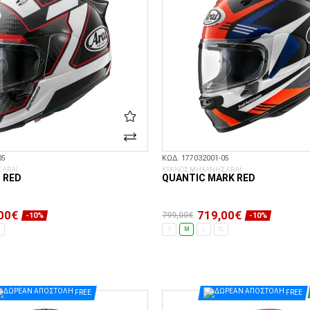
05
ΚΩΔ. 177032001-05
 ARAI
ΚΡΑΝΟΣ ΜΗΧΑΝΗΣ ARAI
 RED
QUANTIC MARK RED
00€
719,00€
799,00€
-10%
-10%
L
S
M
L
XL
ΕΠΙΛΟΓΈΣ...
ΕΠΙΛΟΓΈΣ...
FREE
FREE