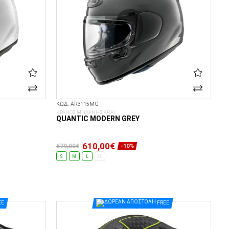
ΚΩΔ. AR3115MG
ΚΡΑΝΟΣ ΜΗΧΑΝΗΣ ARAI
QUANTIC MODERN GREY
610,00€
679,00€
-10%
S
M
L
XL
ΕΠΙΛΟΓΈΣ...
EE
FREE