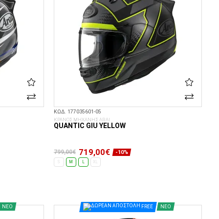
ΚΩΔ. 177035601-05
ΚΡΑΝΟΣ ΜΗΧΑΝΗΣ ARAI
QUANTIC GIU YELLOW
719,00€
799,00€
-10%
S
M
L
XL
ΕΠΙΛΟΓΈΣ...
ΝΈΟ
FREE
ΝΈΟ