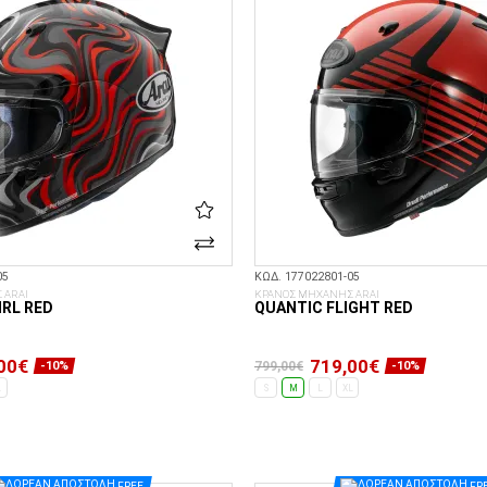
05
ΚΩΔ. 177022801-05
 ARAI
ΚΡΑΝΟΣ ΜΗΧΑΝΗΣ ARAI
RL RED
QUANTIC FLIGHT RED
00€
719,00€
799,00€
-10%
-10%
L
S
M
L
XL
ΕΠΙΛΟΓΈΣ...
ΕΠΙΛΟΓΈΣ...
FREE
FR