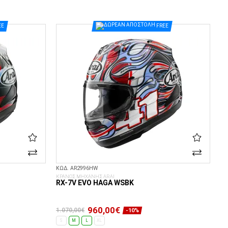
ΕΠΙΛΟΓΈΣ...
EE
FREE
ΚΩΔ. AR2996HW
ΚΡΑΝΟΣ ΜΗΧΑΝΗΣ ARAI
RX-7V EVO HAGA WSBK
960,00€
1.070,00€
-10%
S
M
L
XL