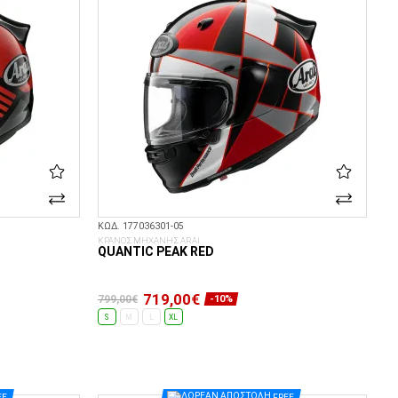
ΚΩΔ. 177036301-05
ΚΡΑΝΟΣ ΜΗΧΑΝΗΣ ARAI
QUANTIC PEAK RED
719,00€
799,00€
-10%
S
M
L
XL
ΕΠΙΛΟΓΈΣ...
EE
FREE