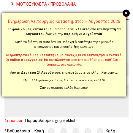
ΜΟΤΟΣΥΚΛΕΤΑ / ΠΡΟΒΟΛΑΚΙΑ
+
ΑΞΙΟΛΟΓΉΣΕΙΣ (0)
Ενημέρωση Λειτουργίας Καταστήματος – Αύγουστος 2026
Το
φυσικό μας κατάστημα
θα παραμείνει
κλειστό
από την
Πέμπτη 13
Αυγούστου
έως και την
Κυριακή 23 Αυγούστου
.
Κατά το διάστημα αυτό δεν θα υπάρχει δυνατότητα τηλεφωνικής
Γράψτε μια αξιολόγηση για το προϊόν
επικοινωνίας και υποστήριξης πελατών.
Το
ηλεκτρονικό μας κατάστημα θα συνεχίζει να λειτουργεί κανονικά.
Το όνομα σας (θα φαίνεται κατά την προβολή της
Οι
online παραγγελίες θα εκτελούνται
από την αποθήκη μας καθ’ όλη τη
αξιολόγησης!)
διάρκεια των διακοπών.
Από τη
Δευτέρα 24 Αυγούστου
, επανερχόμαστε σε πλήρη λειτουργία.
*Τρίτη 25 Αυγούστου, εκτάκτως θα είμαστε ανοικτά έως τις 18:00.
Η Αξιολόγηση σας
Σας ευχόμαστε καλές διακοπές!
Σημείωση:
Παρακαλούμε όχι greeklish
Βαθμολογία
Κακή
Καλή