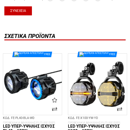
ΣΥΝΈΧΕΙΑ
ΣΧΕΤΙΚΆ ΠΡΟΪΌΝΤΑ
FREE
FREE
ΚΩΔ. FE-PL40-BLA-WD
ΚΩΔ. FE-X100-YW-YD
ΠΡΟΒΟΛΑΚΙΑ ΜΗΧΑΝΗΣ FUTURE EYES
ΠΡΟΒΟΛΑΚΙΑ ΜΗΧΑΝΗΣ FUTURE EYES
LED ΥΠΕΡ-ΥΨΗΛΉΣ ΙΣΧΎΟΣ
LED ΥΠΕΡ-ΥΨΗΛΉΣ ΙΣΧΎΟΣ