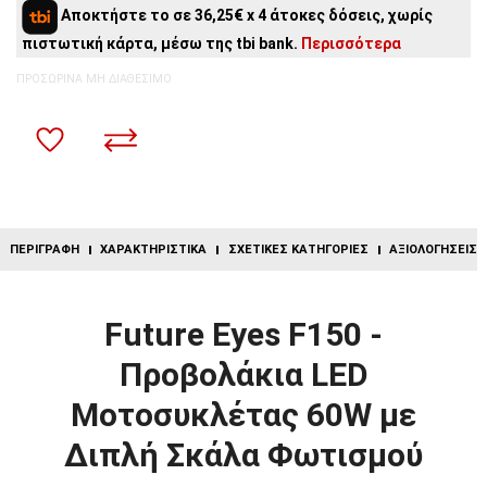
5
άτοκες δόσεις:
29,00€
/ μήνα
Αποκτήστε το σε 36,25€ x 4 άτοκες δόσεις, χωρίς
4
άτοκες δόσεις:
36,25€
/ μήνα
πιστωτική κάρτα, μέσω της tbi bank.
Περισσότερα
3
άτοκες δόσεις:
48,33€
/ μήνα
2
άτοκες δόσεις:
72,50€
/ μήνα
ΠΡΟΣΩΡΙΝΆ ΜΗ ΔΙΑΘΈΣΙΜΟ
ΠΕΡΙΓΡΑΦΉ
ΧΑΡΑΚΤΗΡΙΣΤΙΚΆ
ΣΧΕΤΙΚΈΣ ΚΑΤΗΓΟΡΊΕΣ
ΑΞΙΟΛΟΓΉΣΕΙΣ (
Future Eyes F150 -
Προβολάκια LED
Μοτοσυκλέτας 60W με
Διπλή Σκάλα Φωτισμού