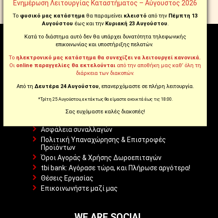
Ενημέρωση Λειτουργίας Καταστήματος – Αύγουστος 2026
ΕΩΣ 60 ΔΟΣΕΙΣ ΜΕ tbi bank
Το
φυσικό μας κατάστημα
θα παραμείνει
κλειστό
από την
Πέμπτη 13
Αυγούστου
έως και την
Κυριακή 23 Αυγούστου
.
Κατά το διάστημα αυτό δεν θα υπάρχει δυνατότητα τηλεφωνικής
επικοινωνίας και υποστήριξης πελατών.
ΠΛΗΡΟΦΟΡΊΕΣ
Το
ηλεκτρονικό μας κατάστημα θα συνεχίζει να λειτουργεί κανονικά.
Οι
online παραγγελίες θα εκτελούνται
από την αποθήκη μας καθ’ όλη τη
διάρκεια των διακοπών.
Από τη
Δευτέρα 24 Αυγούστου
, επανερχόμαστε σε πλήρη λειτουργία.
Αναζήτηση Αποστολής
*Τρίτη 25 Αυγούστου, εκτάκτως θα είμαστε ανοικτά έως τις 18:00.
Πολιτική Απορρήτου
Σας ευχόμαστε καλές διακοπές!
Όροι Χρήσης Ιστοσελίδας
Ασφάλεια συναλλαγών
Πολιτική Υπαναχώρησης & Επιστροφές
Προϊόντων
Όροι Αγοράς & Χρήσης Δωροεπιταγών
tbi bank: Αγόρασε τώρα, και Πλήρωσε αργότερα!
Θέσεις Εργασίας
Επικοινωνήστε μαζί μας
WE ARE SOCIAL