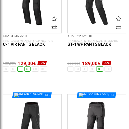
ΚΩΔ. 332072510
ΚΩΔ. 3220525-10
ΠΑΝΤΕΛΟΝΙ ΜΗΧΑΝΗΣ ALPINESTARS
ΠΑΝΤΕΛΟΝΙ ΜΗΧΑΝΗΣ ALPINESTARS
C-1 AIR PANTS BLACK
ST-1 WP PANTS BLACK
129,00€
189,00€
139,90€
200,00€
-7%
-5%
S
M
L
XL
XXL
3XL
S
M
L
XL
XXL
3XL
ΕΠΙΛΟΓΈΣ...
ΕΠΙΛΟΓΈΣ...
FREE
FREE