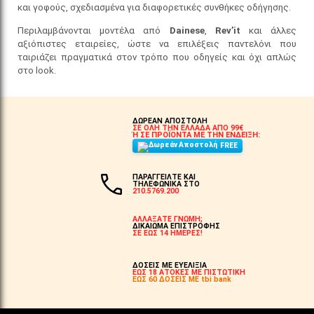
και γοφούς, σχεδιασμένα για διαφορετικές συνθήκες οδήγησης.
Περιλαμβάνονται μοντέλα από
Dainese
,
Rev’it
και άλλες
αξιόπιστες εταιρείες, ώστε να επιλέξεις παντελόνι που
ταιριάζει πραγματικά στον τρόπο που οδηγείς και όχι απλώς
στο look.
ΔΩΡΕΑΝ ΑΠΟΣΤΟΛΗ
ΣΕ ΟΛΗ ΤΗΝ ΕΛΛΑΔΑ ΑΠΟ 99€
Ή ΣΕ ΠΡΟΪΟΝΤΑ ΜΕ ΤΗΝ ΕΝΔΕΙΞΗ:
FREE
ΠΑΡΑΓΓΕΙΛΤΕ ΚΑΙ
ΤΗΛΕΦΩΝΙΚΑ ΣΤΟ
210.5769.200
ΑΛΛΑΞΑΤΕ ΓΝΩΜΗ;
ΔΙΚΑΙΩΜΑ ΕΠΙΣΤΡΟΦΗΣ
ΣΕ ΕΩΣ 14 ΗΜΕΡΕΣ!
ΔΟΣΕΙΣ ΜΕ ΕΥΕΛΙΞΙΑ
ΕΩΣ 18 ΑΤΟΚΕΣ ΜΕ ΠΙΣΤΩΤΙΚΗ
ΕΩΣ 60 ΔΟΣΕΙΣ ΜΕ tbi bank