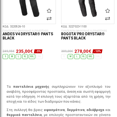
ΚΩΔ. 3220526-10
ΚΩΔ. 3227023-1100
ΠΑΝΤΕΛΟΝΙ ΜΗΧΑΝΗΣ ALPINESTARS
ΠΑΝΤΕΛΟΝΙ ΜΗΧΑΝΗΣ ALPINESTARS
ANDES V4 DRYSTAR® PANTS
BOGOTA' PRO DRYSTAR®
BLACK
PANTS BLACK
235,00€
278,00€
249,95€
309,00€
-5%
-10%
S
M
L
XL
XXL
3XL
S
M
L
XL
XXL
3XL
ΕΠΙΛΟΓΈΣ...
ΕΠΙΛΟΓΈΣ...
Τα
παντελόνια μηχανής
συμπληρώνουν τον εξοπλισμό του
αναβάτη, προσφέροντας προστασία, άνεση και σωστή εφαρμογή
κατά την οδήγηση. Η επιλογή τους εξαρτάται από τη χρήση, την
εποχή και το είδος των διαδρομών που κάνεις.
Στη συλλογή θα βρεις
υφασμάτινα
,
δερμάτινα
,
αδιάβροχα
και
θερμικά παντελόνια
, με επιλογές προστατευτικών σε γόνατα