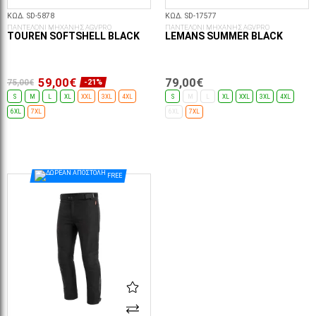
ΚΩΔ. SD-5878
ΚΩΔ. SD-17577
ΠΑΝΤΕΛΟΝΙ ΜΗΧΑΝΗΣ AGVPRO
ΠΑΝΤΕΛΟΝΙ ΜΗΧΑΝΗΣ AGVPRO
TOUREN SOFTSHELL BLACK
LEMANS SUMMER BLACK
59,00€
79,00€
75,00€
-21%
S
M
L
XL
XXL
3XL
4XL
S
M
L
XL
XXL
3XL
4XL
6XL
7XL
6XL
7XL
ΕΠΙΛΟΓΈΣ...
ΕΠΙΛΟΓΈΣ...
FREE