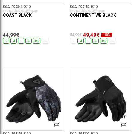
ΚΩΔ. FGS243.0010
ΚΩΔ. FGS189.1010
ΓΑΝΤΙΑ ΜΗΧΑΝΗΣ REVIT
ΓΑΝΤΙΑ ΜΗΧΑΝΗΣ REVIT
COAST BLACK
CONTINENT WB BLACK
44,99€
49,49€
54,99€
-10%
S
M
L
XL
XXL
3XL
S
M
L
XL
XXL
3XL
ΕΠΙΛΟΓΈΣ...
ΕΠΙΛΟΓΈΣ...
ΚΩΔ. FGS189.1150
ΚΩΔ. FGS205.1010