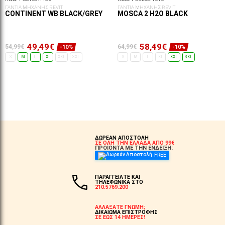
ΓΑΝΤΙΑ ΜΗΧΑΝΗΣ REVIT
ΓΑΝΤΙΑ ΜΗΧΑΝΗΣ REVIT
CONTINENT WB BLACK/GREY
MOSCA 2 H2O BLACK
49,49€
58,49€
54,99€
64,99€
-10%
-10%
S
M
L
XL
XXL
3XL
S
M
L
XL
XXL
3XL
ΕΠΙΛΟΓΈΣ...
ΕΠΙΛΟΓΈΣ...
ΔΩΡΕΑΝ ΑΠΟΣΤΟΛΗ
ΣΕ ΟΛΗ ΤΗΝ ΕΛΛΑΔΑ ΑΠΟ 99€
ΠΡΟΪΟΝΤΑ ΜΕ ΤΗΝ ΕΝΔΕΙΞΗ:
FREE
ΠΑΡΑΓΓΕΙΛΤΕ ΚΑΙ
ΤΗΛΕΦΩΝΙΚΑ ΣΤΟ
210.5769.200
ΑΛΛΑΞΑΤΕ ΓΝΩΜΗ;
ΔΙΚΑΙΩΜΑ ΕΠΙΣΤΡΟΦΗΣ
ΣΕ ΕΩΣ 14 ΗΜΕΡΕΣ!