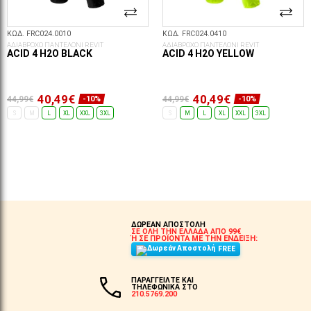
ΚΩΔ. FRC024.0010
ΚΩΔ. FRC024.0410
ΑΔΙΑΒΡΟΧΟ ΠΑΝΤΕΛΟΝΙ REVIT
ΑΔΙΑΒΡΟΧΟ ΠΑΝΤΕΛΟΝΙ REVIT
ACID 4 H2O BLACK
ACID 4 H2O YELLOW
40,49€
40,49€
44,99€
44,99€
-10%
-10%
S
M
L
XL
XXL
3XL
S
M
L
XL
XXL
3XL
ΕΠΙΛΟΓΈΣ...
ΕΠΙΛΟΓΈΣ...
ΔΩΡΕΑΝ ΑΠΟΣΤΟΛΗ
ΣΕ ΟΛΗ ΤΗΝ ΕΛΛΑΔΑ ΑΠΟ 99€
Ή ΣΕ ΠΡΟΪΟΝΤΑ ΜΕ ΤΗΝ ΕΝΔΕΙΞΗ:
FREE
ΠΑΡΑΓΓΕΙΛΤΕ ΚΑΙ
ΤΗΛΕΦΩΝΙΚΑ ΣΤΟ
210.5769.200