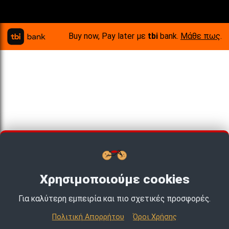
Buy now, Pay later με
tbi
bank.
Μάθε πως
.
Χρησιμοποιούμε cookies
Για καλύτερη εμπειρία και πιο σχετικές προσφορές.
TOP PICKS · TOP PICKS · TOP PICKS ·
Πολιτική Απορρήτου
Όροι Χρήσης
© 2026 MotoExpert | All rights reserved.