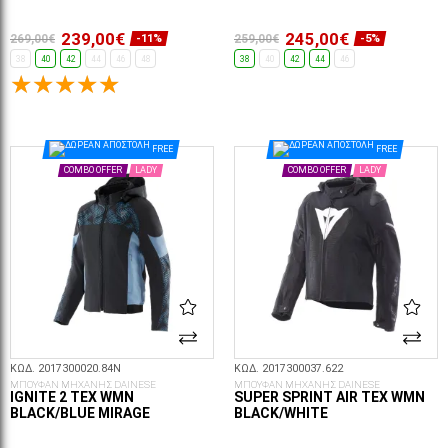
239,00€
245,00€
269,00€
259,00€
-11%
-5%
38
40
42
44
46
48
38
40
42
44
46
ΕΠΙΛΟΓΈΣ...
ΕΠΙΛΟΓΈΣ...
FREE
FREE
COMBO OFFER
LADY
COMBO OFFER
LADY
ΚΩΔ. 2017300020.84N
ΚΩΔ. 2017300037.622
ΜΠΟΥΦΑΝ ΜΗΧΑΝΗΣ DAINESE
ΜΠΟΥΦΑΝ ΜΗΧΑΝΗΣ DAINESE
IGNITE 2 TEX WMN
SUPER SPRINT AIR TEX WMN
BLACK/BLUE MIRAGE
BLACK/WHITE