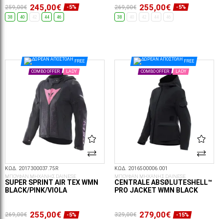
245,00€
255,00€
259,00€
269,00€
-5%
-5%
38
40
42
44
46
38
40
42
44
46
ΕΠΙΛΟΓΈΣ...
ΕΠΙΛΟΓΈΣ...
FREE
FREE
COMBO OFFER
LADY
COMBO OFFER
LADY
ΚΩΔ. 2017300037.75R
ΚΩΔ. 2016500006.001
ΜΠΟΥΦΑΝ ΜΗΧΑΝΗΣ DAINESE
ΜΠΟΥΦΑΝ ΜΗΧΑΝΗΣ DAINESE
SUPER SPRINT AIR TEX WMN
CENTRALE ABSØLUTESHELL™
BLACK/PINK/VIOLA
PRO JACKET WMN BLACK
255,00€
279,00€
269,00€
329,00€
-5%
-15%