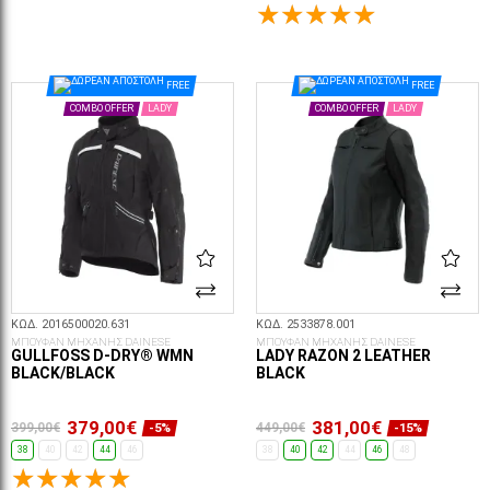
ΕΠΙΛΟΓΈΣ...
ΕΠΙΛΟΓΈΣ...
FREE
FREE
COMBO OFFER
LADY
COMBO OFFER
LADY
ΚΩΔ. 2016500020.631
ΚΩΔ. 2533878.001
ΜΠΟΥΦΑΝ ΜΗΧΑΝΗΣ DAINESE
ΜΠΟΥΦΑΝ ΜΗΧΑΝΗΣ DAINESE
GULLFOSS D-DRY® WMN
LADY RAZON 2 LEATHER
BLACK/BLACK
BLACK
379,00€
381,00€
399,00€
449,00€
-5%
-15%
38
40
42
44
46
38
40
42
44
46
48