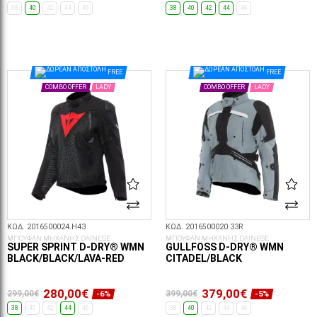
38
40
42
44
46
38
40
42
44
46
ΕΠΙΛΟΓΈΣ...
FREE
FREE
COMBO OFFER
LADY
COMBO OFFER
LADY
ΚΩΔ. 2016500024.H43
ΚΩΔ. 2016500020.33R
ΜΠΟΥΦΑΝ ΜΗΧΑΝΗΣ DAINESE
ΜΠΟΥΦΑΝ ΜΗΧΑΝΗΣ DAINESE
SUPER SPRINT D-DRY® WMN
GULLFOSS D-DRY® WMN
BLACK/BLACK/LAVA-RED
CITADEL/BLACK
280,00€
379,00€
299,00€
399,00€
-6%
-5%
38
40
42
44
46
38
40
42
44
46