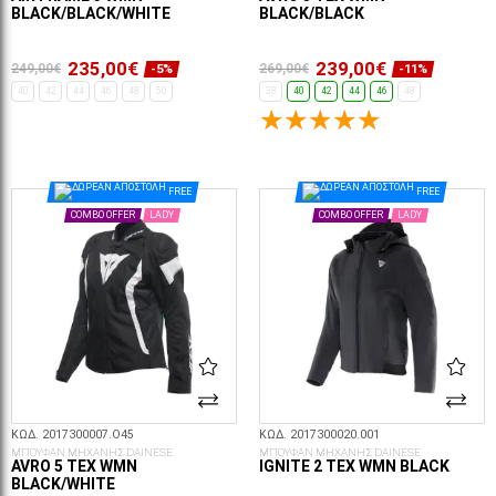
BLACK/BLACK/WHITE
BLACK/BLACK
235,00€
239,00€
249,00€
269,00€
-5%
-11%
40
42
44
46
48
50
38
40
42
44
46
48
ΕΠΙΛΟΓΈΣ...
ΕΠΙΛΟΓΈΣ...
FREE
FREE
COMBO OFFER
LADY
COMBO OFFER
LADY
ΚΩΔ. 2017300007.O45
ΚΩΔ. 2017300020.001
ΜΠΟΥΦΑΝ ΜΗΧΑΝΗΣ DAINESE
ΜΠΟΥΦΑΝ ΜΗΧΑΝΗΣ DAINESE
AVRO 5 TEX WMN
IGNITE 2 TEX WMN BLACK
BLACK/WHITE