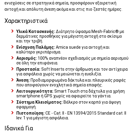
ενισχύσεις σε στρατηγικά σημεία, προσφέρουν εξαιρετική
αντοχή και απόλυτη άνεση ακόμα και στις πιο ζεστές ημέρες.
Χαρακτηριστικά
Υλικά Κατασκευής:
Διάτρητο ύφασμα Mesh-Fabric® με
δερμάτινες προσθήκες για μέγιστη αντοχή στο σκίσιμο
και την τριβή.
Ενίσχυση Παλάμης:
Amica suede για αντοχή και
καλύτερο γκριπάρισμα.
Αερισμός:
100% αναπνέον σχεδιασμός με σημεία αερισμού
σε όλη την επιφάνεια.
Προστασία:
Soft Inserts στην άρθρωση και τον αντίχειρα
για ασφάλεια χωρίς να μειώνεται η ευελιξία.
Άνεση:
Προδιαμορφωμένα δάκτυλα και πλευρικές ραφές
που αποφεύγουν ενοχλητικά σημεία επαφής.
Λειτουργικότητα:
Smart Touch στα δάχτυλα για χρήση
smartphone ή GPS χωρίς να αφαιρείτε τα γάντια.
Σύστημα Κλεισίματος:
Βέλκρο στον καρπό για άψογη
εφαρμογή.
Πιστοποίηση:
CE - Cat. II - EN 13594/2015 Standard cat. II
lev. 1 για μέγιστη ασφάλεια.
Ιδανικά Για