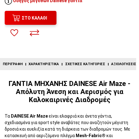
Οδηγός μεγεθών Dainese γάντια
ΣΤΟ ΚΑΛΆΘΙ
ΠΕΡΙΓΡΑΦΉ
ΧΑΡΑΚΤΗΡΙΣΤΙΚΆ
ΣΧΕΤΙΚΈΣ ΚΑΤΗΓΟΡΊΕΣ
ΑΞΙΟΛΟΓΉΣΕΙΣ (
ΓΑΝΤΙΑ ΜΗΧΑΝΗΣ DAINESE Air Maze -
Απόλυτη Άνεση και Αερισμός για
Καλοκαιρινές Διαδρομές
Τα
DAINESE Air Maze
είναι ελαφριά και άνετα γάντια,
σχεδιασμένα για sport style αναβάτες που αναζητούν μέγιστη
δροσιά και ευελιξία κατά τη διάρκεια των διαδρομών τους. Με
κατασκευή από αεριζόμενο πλέγμα
Mesh-Fabric®
και