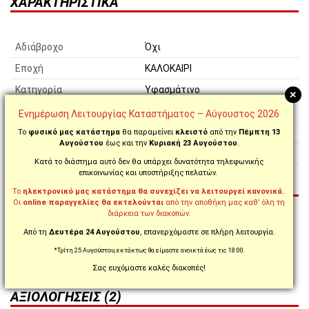
ΧΑΡΑΚΤΗΡΙΣΤΙΚΆ
Αδιάβροχο
Όχι
Εποχή
ΚΑΛΟΚΑΙΡΙ
Κατηγορία
Υφασμάτινο
+
Στυλ Οδήγησης
Σπορ
Ενημέρωση Λειτουργίας Καταστήματος – Αύγουστος 2026
Μήκος
Κοντό
Το
φυσικό μας κατάστημα
θα παραμείνει
κλειστό
από την
Πέμπτη 13
Αυγούστου
έως και την
Κυριακή 23 Αυγούστου
.
Προστατευτικό άρθρωσης
Όχι
Κατά το διάστημα αυτό δεν θα υπάρχει δυνατότητα τηλεφωνικής
επικοινωνίας και υποστήριξης πελατών.
ΣΧΕΤΙΚΈΣ ΚΑΤΗΓΟΡΊΕΣ
Το
ηλεκτρονικό μας κατάστημα θα συνεχίζει να λειτουργεί κανονικά.
Οι
online παραγγελίες θα εκτελούνται
από την αποθήκη μας καθ’ όλη τη
διάρκεια των διακοπών.
ΕΝΔΥΣΗ ΑΝΑΒΑΤΗ / ΓΑΝΤΙΑ / ΚΑΛΟΚΑΙΡΙΝΑ
Από τη
Δευτέρα 24 Αυγούστου
, επανερχόμαστε σε πλήρη λειτουργία.
ΕΝΔΥΣΗ ΑΝΑΒΑΤΗ / ΓΑΝΤΙΑ
*Τρίτη 25 Αυγούστου, εκτάκτως θα είμαστε ανοικτά έως τις 18:00.
ΕΝΔΥΣΗ ΑΝΑΒΑΤΗ / ΓΑΝΤΙΑ / ΠΡΟΣΦΟΡΕΣ
Σας ευχόμαστε καλές διακοπές!
ΠΡΟΣΦΟΡΕΣ
ΑΞΙΟΛΟΓΉΣΕΙΣ (2)