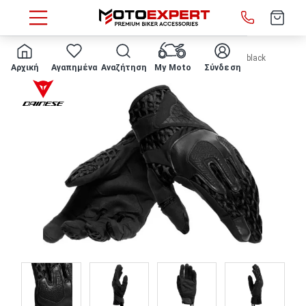
HOME
ΓΑΝΤΙΑ ΜΗΧΑΝΗΣ DAINESE - Air Maze unisex black
Αρχική
Αγαπημένα
Αναζήτηση
My Moto
Σύνδεση