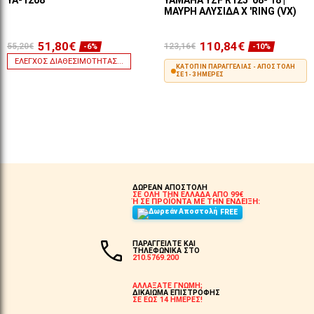
YA-1208
YAMAHA YZF R125 '08-'18 |
ΜΑΎΡΗ ΑΛΥΣΊΔΑ X 'RING (VX)
51,80€
110,84€
55,20€
123,16€
-6%
-10%
ΈΛΕΓΧΟΣ ΔΙΑΘΕΣΙΜΌΤΗΤΑΣ...
ΚΑΤΌΠΙΝ ΠΑΡΑΓΓΕΛΊΑΣ - ΑΠΟΣΤΟΛΉ
ΣΕ 1-3 ΗΜΈΡΕΣ
ΣΤΟ ΚΑΛΆΘΙ
ΔΩΡΕΑΝ ΑΠΟΣΤΟΛΗ
ΣΕ ΟΛΗ ΤΗΝ ΕΛΛΑΔΑ ΑΠΟ 99€
Ή ΣΕ ΠΡΟΪΟΝΤΑ ΜΕ ΤΗΝ ΕΝΔΕΙΞΗ:
FREE
ΠΑΡΑΓΓΕΙΛΤΕ ΚΑΙ
ΤΗΛΕΦΩΝΙΚΑ ΣΤΟ
210.5769.200
ΑΛΛΑΞΑΤΕ ΓΝΩΜΗ;
ΔΙΚΑΙΩΜΑ ΕΠΙΣΤΡΟΦΗΣ
ΣΕ ΕΩΣ 14 ΗΜΕΡΕΣ!