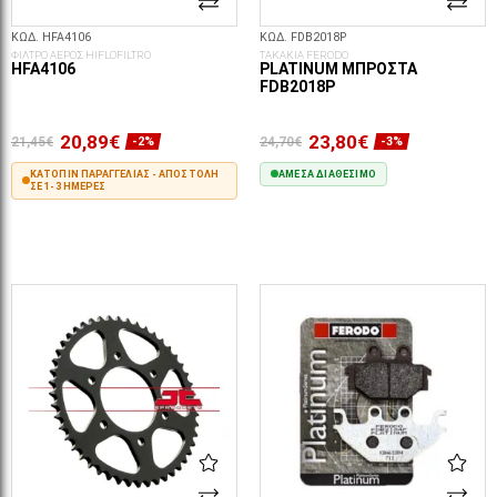
ΚΩΔ. HFA4106
ΚΩΔ. FDB2018P
ΦΙΛΤΡΟ ΑΕΡΟΣ HIFLOFILTRO
ΤΑΚΑΚΙΑ FERODO
HFA4106
PLATINUM ΜΠΡΟΣΤΆ
FDB2018P
20,89€
23,80€
21,45€
24,70€
-2%
-3%
ΚΑΤΌΠΙΝ ΠΑΡΑΓΓΕΛΊΑΣ - ΑΠΟΣΤΟΛΉ
ΆΜΕΣΑ ΔΙΑΘΈΣΙΜΟ
ΣΕ 1-3 ΗΜΈΡΕΣ
ΣΤΟ ΚΑΛΆΘΙ
ΣΤΟ ΚΑΛΆΘΙ