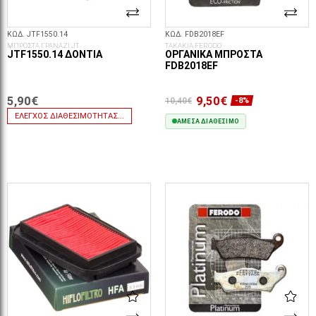
ΚΩΔ. JTF1550.14
ΚΩΔ. FDB2018EF
ΜΠΡΟΣΤΑ ΓΡΑΝΑΖΙ JT
ΤΑΚΑΚΙΑ FERODO
JTF1550.14 ΔΌΝΤΙΑ
ΟΡΓΑΝΙΚΆ ΜΠΡΟΣΤΆ
FDB2018EF
5,90€
9,50€
10,40€
-8%
ΈΛΕΓΧΟΣ ΔΙΑΘΕΣΙΜΌΤΗΤΑΣ...
ΆΜΕΣΑ ΔΙΑΘΈΣΙΜΟ
ΣΤΟ ΚΑΛΆΘΙ