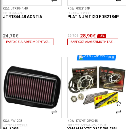
ΚΩΔ. JTR1844.48
ΚΩΔ. FDB2184P
ΠΙΣΩ ΓΡΑΝΑΖΙ JT
ΤΑΚΑΚΙΑ FERODO
JTR1844.48 ΔΌΝΤΙΑ
PLATINUM ΠΊΣΩ FDB2184P
24,70€
28,90€
29,70€
-2%
ΈΛΕΓΧΟΣ ΔΙΑΘΕΣΙΜΌΤΗΤΑΣ...
ΈΛΕΓΧΟΣ ΔΙΑΘΕΣΙΜΌΤΗΤΑΣ...
FREE
ΚΩΔ. YA1208
ΚΩΔ. 17QYR125VX48
ΦΙΛΤΡΟ ΑΕΡΟΣ K&N
ΣΕΤ ΑΛΥΣΙΔΟΓΡΑΝΑΖΑ DID-JT