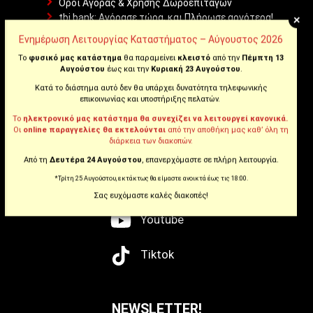
Όροι Αγοράς & Χρήσης Δωροεπιταγών
+
tbi bank: Αγόρασε τώρα, και Πλήρωσε αργότερα!
Θέσεις Εργασίας
Ενημέρωση Λειτουργίας Καταστήματος – Αύγουστος 2026
Επικοινωνήστε μαζί μας
Το
φυσικό μας κατάστημα
θα παραμείνει
κλειστό
από την
Πέμπτη 13
Αυγούστου
έως και την
Κυριακή 23 Αυγούστου
.
WE ARE SOCIAL
Κατά το διάστημα αυτό δεν θα υπάρχει δυνατότητα τηλεφωνικής
επικοινωνίας και υποστήριξης πελατών.
Το
ηλεκτρονικό μας κατάστημα θα συνεχίζει να λειτουργεί κανονικά.
Οι
online παραγγελίες θα εκτελούνται
από την αποθήκη μας καθ’ όλη τη
διάρκεια των διακοπών.
Facebook
Από τη
Δευτέρα 24 Αυγούστου
, επανερχόμαστε σε πλήρη λειτουργία.
*Τρίτη 25 Αυγούστου, εκτάκτως θα είμαστε ανοικτά έως τις 18:00.
Instagram
Σας ευχόμαστε καλές διακοπές!
Youtube
Tiktok
NEWSLETTER!