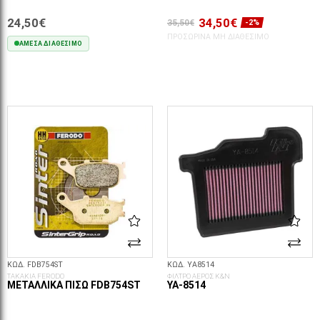
24,50€
34,50€
35,50€
-2%
ΠΡΟΣΩΡΙΝΆ ΜΗ ΔΙΑΘΈΣΙΜΟ
ΆΜΕΣΑ ΔΙΑΘΈΣΙΜΟ
ΣΤΟ ΚΑΛΆΘΙ
ΚΩΔ. FDB754ST
ΚΩΔ. YA8514
ΤΑΚΑΚΙΑ FERODO
ΦΙΛΤΡΟ ΑΕΡΟΣ K&N
ΜΕΤΑΛΛΙΚΆ ΠΊΣΩ FDB754ST
YA-8514