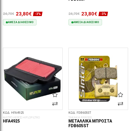
23,80€
23,80€
24,70€
24,70€
-3%
-3%
ΆΜΕΣΑ ΔΙΑΘΈΣΙΜΟ
ΆΜΕΣΑ ΔΙΑΘΈΣΙΜΟ
ΣΤΟ ΚΑΛΆΘΙ
ΣΤΟ ΚΑΛΆΘΙ
ΚΩΔ. HFA4925
ΚΩΔ. FDB605ST
ΦΙΛΤΡΟ ΑΕΡΟΣ HIFLOFILTRO
ΤΑΚΑΚΙΑ FERODO
HFA4925
ΜΕΤΑΛΛΙΚΆ ΜΠΡΟΣΤΆ
FDB605ST