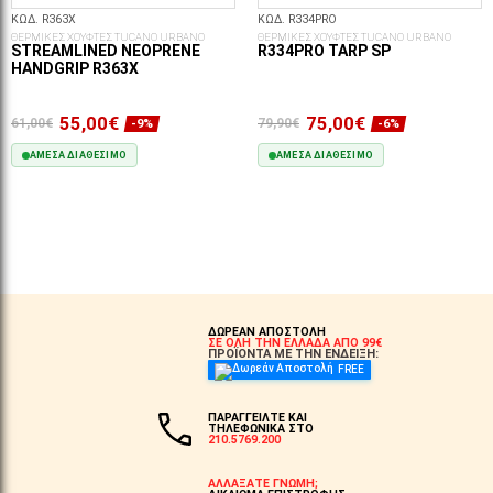
ΚΩΔ. R363X
ΚΩΔ. R334PRO
ΘΕΡΜΙΚΕΣ ΧΟΥΦΤΕΣ TUCANO URBANO
ΘΕΡΜΙΚΕΣ ΧΟΥΦΤΕΣ TUCANO URBANO
STREAMLINED NEOPRENE
R334PRO TARP SP
HANDGRIP R363X
55,00€
75,00€
61,00€
79,90€
-9%
-6%
ΆΜΕΣΑ ΔΙΑΘΈΣΙΜΟ
ΆΜΕΣΑ ΔΙΑΘΈΣΙΜΟ
ΣΤΟ ΚΑΛΆΘΙ
ΣΤΟ ΚΑΛΆΘΙ
ΔΩΡΕΑΝ ΑΠΟΣΤΟΛΗ
ΣΕ ΟΛΗ ΤΗΝ ΕΛΛΑΔΑ ΑΠΟ 99€
ΠΡΟΪΟΝΤΑ ΜΕ ΤΗΝ ΕΝΔΕΙΞΗ:
FREE
ΠΑΡΑΓΓΕΙΛΤΕ ΚΑΙ
ΤΗΛΕΦΩΝΙΚΑ ΣΤΟ
210.5769.200
ΑΛΛΑΞΑΤΕ ΓΝΩΜΗ;