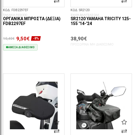
ΚΩΔ. FDB2297EF
ΚΩΔ. SR2120
ΤΑΚΑΚΙΑ FERODO
ΣΧΑΡΑ ΒΑΛΙΤΣΑΣ GIVI
ΟΡΓΑΝΙΚΆ ΜΠΡΟΣΤΆ (ΔΕΞΙΆ)
SR2120 YAMAHA TRICITY 125-
FDB2297EF
155 '14-'24
9,50€
38,90€
10,40€
-8%
ΠΡΟΣΩΡΙΝΆ ΜΗ ΔΙΑΘΈΣΙΜΟ
ΆΜΕΣΑ ΔΙΑΘΈΣΙΜΟ
ΣΤΟ ΚΑΛΆΘΙ