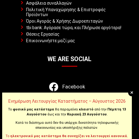
Ασφάλεια συναλλαγών
Πολιτική Υπαναχώρησης & Επιστροφές
Προϊόντων
Όροι Αγοράς & Χρήσης Δωροεπιταγών
tbi bank: Αγόρασε τώρα, και Πλήρωσε αργότερα!
Θέσεις Εργασίας
Επικοινωνήστε μαζί μας
WE ARE SOCIAL
Facebook
+
Ενημέρωση Λειτουργίας Καταστήματος – Αύγουστος 2026
Instagram
Το
φυσικό μας κατάστημα
θα παραμείνει
κλειστό
από την
Πέμπτη 13
Αυγούστου
έως και την
Κυριακή 23 Αυγούστου
.
Youtube
Κατά το διάστημα αυτό δεν θα υπάρχει δυνατότητα τηλεφωνικής
επικοινωνίας και υποστήριξης πελατών.
Tiktok
Το
ηλεκτρονικό μας κατάστημα θα συνεχίζει να λειτουργεί κανονικά.