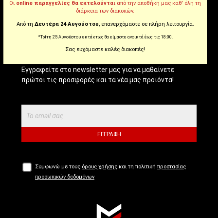
Οι
online παραγγελίες θα εκτελούνται
από την αποθήκη μας καθ’ όλη τη
διάρκεια των διακοπών.
Από τη
Δευτέρα 24 Αυγούστου
, επανερχόμαστε σε πλήρη λειτουργία.
NEWSLETTER!
*Τρίτη 25 Αυγούστου, εκτάκτως θα είμαστε ανοικτά έως τις 18:00.
Σας ευχόμαστε καλές διακοπές!
Εγγραφείτε στο newsletter μας για να μαθαίνετε
πρώτοι τις προσφορές και τα νέα μας προϊόντα!
ΕΓΓΡΑΦΉ
Συμφωνώ με τους
όρους χρήσης
και τη πολιτική
προστασίας
προσωπικών δεδομένων