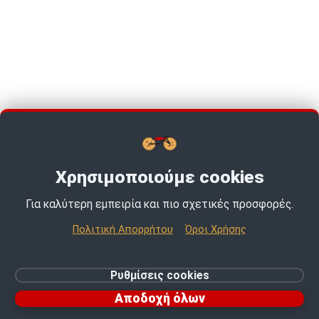
Χρησιμοποιούμε cookies
Για καλύτερη εμπειρία και πιο σχετικές προσφορές.
TOP PICKS · TOP PICKS · TOP PICKS ·
Πολιτική Απορρήτου
Όροι Χρήσης
© 2026 MotoExpert | All rights reserved.
Ρυθμίσεις cookies
Ρυθμίσεις cookies
Αποδοχή όλων