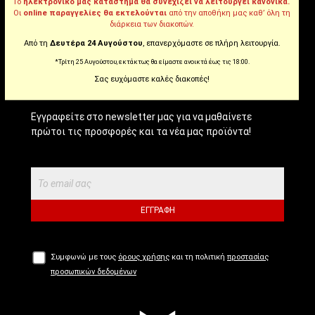
Tiktok
Το
ηλεκτρονικό μας κατάστημα θα συνεχίζει να λειτουργεί κανονικά.
Οι
online παραγγελίες θα εκτελούνται
από την αποθήκη μας καθ’ όλη τη
διάρκεια των διακοπών.
Από τη
Δευτέρα 24 Αυγούστου
, επανερχόμαστε σε πλήρη λειτουργία.
NEWSLETTER!
*Τρίτη 25 Αυγούστου, εκτάκτως θα είμαστε ανοικτά έως τις 18:00.
Σας ευχόμαστε καλές διακοπές!
Εγγραφείτε στο newsletter μας για να μαθαίνετε
πρώτοι τις προσφορές και τα νέα μας προϊόντα!
ΕΓΓΡΑΦΉ
Συμφωνώ με τους
όρους χρήσης
και τη πολιτική
προστασίας
προσωπικών δεδομένων