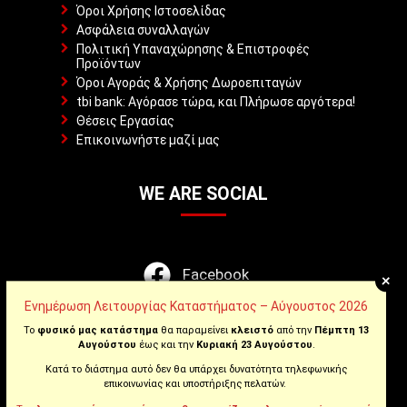
Όροι Χρήσης Ιστοσελίδας
Ασφάλεια συναλλαγών
Πολιτική Υπαναχώρησης & Επιστροφές
Προϊόντων
Όροι Αγοράς & Χρήσης Δωροεπιταγών
tbi bank: Αγόρασε τώρα, και Πλήρωσε αργότερα!
Θέσεις Εργασίας
Επικοινωνήστε μαζί μας
WE ARE SOCIAL
Facebook
+
Ενημέρωση Λειτουργίας Καταστήματος – Αύγουστος 2026
Instagram
Το
φυσικό μας κατάστημα
θα παραμείνει
κλειστό
από την
Πέμπτη 13
Αυγούστου
έως και την
Κυριακή 23 Αυγούστου
.
Youtube
Κατά το διάστημα αυτό δεν θα υπάρχει δυνατότητα τηλεφωνικής
επικοινωνίας και υποστήριξης πελατών.