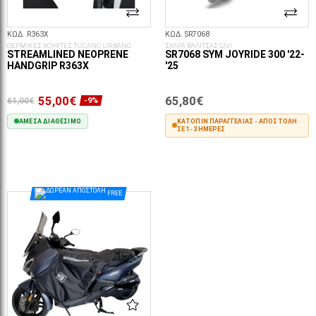
ΚΩΔ. R363X
ΚΩΔ. SR7068
ΘΕΡΜΙΚΕΣ ΧΟΥΦΤΕΣ TUCANO URBANO
ΣΧΑΡΑ ΒΑΛΙΤΣΑΣ GIVI
STREAMLINED NEOPRENE
SR7068 SYM JOYRIDE 300 '22-
HANDGRIP R363X
'25
55,00€
65,80€
61,00€
-9%
ΆΜΕΣΑ ΔΙΑΘΈΣΙΜΟ
ΚΑΤΌΠΙΝ ΠΑΡΑΓΓΕΛΊΑΣ - ΑΠΟΣΤΟΛΉ
ΣΕ 1-3 ΗΜΈΡΕΣ
ΣΤΟ ΚΑΛΆΘΙ
ΣΤΟ ΚΑΛΆΘΙ
FREE