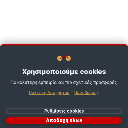
Χρησιμοποιούμε cookies
Για καλύτερη εμπειρία και πιο σχετικές προσφορές.
TOP PICKS · TOP PICKS · TOP PICKS ·
Πολιτική Απορρήτου
Όροι Χρήσης
© 2026 MotoExpert | All rights reserved.
Ρυθμίσεις cookies
Ρυθμίσεις cookies
Αποδοχή όλων