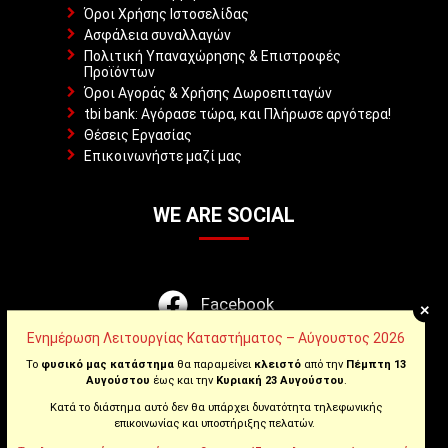
Όροι Χρήσης Ιστοσελίδας
Ασφάλεια συναλλαγών
Πολιτική Υπαναχώρησης & Επιστροφές
Προϊόντων
Όροι Αγοράς & Χρήσης Δωροεπιταγών
tbi bank: Αγόρασε τώρα, και Πλήρωσε αργότερα!
Θέσεις Εργασίας
Επικοινωνήστε μαζί μας
WE ARE SOCIAL
Facebook
+
Ενημέρωση Λειτουργίας Καταστήματος – Αύγουστος 2026
Instagram
Το
φυσικό μας κατάστημα
θα παραμείνει
κλειστό
από την
Πέμπτη 13
Αυγούστου
έως και την
Κυριακή 23 Αυγούστου
.
Youtube
Κατά το διάστημα αυτό δεν θα υπάρχει δυνατότητα τηλεφωνικής
επικοινωνίας και υποστήριξης πελατών.