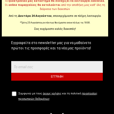
Tiktok
Το
ηλεκτρονικό μας κατάστημα θα συνεχίζει να λειτουργεί κανονικά.
Οι
online παραγγελίες θα εκτελούνται
από την αποθήκη μας καθ’ όλη τη
διάρκεια των διακοπών.
Από τη
Δευτέρα 24 Αυγούστου
, επανερχόμαστε σε πλήρη λειτουργία.
NEWSLETTER!
*Τρίτη 25 Αυγούστου, εκτάκτως θα είμαστε ανοικτά έως τις 18:00.
Σας ευχόμαστε καλές διακοπές!
Εγγραφείτε στο newsletter μας για να μαθαίνετε
πρώτοι τις προσφορές και τα νέα μας προϊόντα!
ΕΓΓΡΑΦΉ
Συμφωνώ με τους
όρους χρήσης
και τη πολιτική
προστασίας
προσωπικών δεδομένων