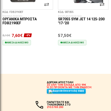
ΚΩΔ. FDB2190EF
ΚΩΔ. SR7055
ΤΑΚΑΚΙΑ FERODO
ΣΧΑΡΑ ΒΑΛΙΤΣΑΣ GIVI
ΟΡΓΑΝΙΚΆ ΜΠΡΟΣΤΆ
SR7055 SYM JET 14 125-200
FDB2190EF
'17-'20
7,60€
57,50€
8,10€
-6%
ΆΜΕΣΑ ΔΙΑΘΈΣΙΜΟ
ΆΜΕΣΑ ΔΙΑΘΈΣΙΜΟ
ΣΤΟ ΚΑΛΆΘΙ
ΣΤΟ ΚΑΛΆΘΙ
ΔΩΡΕΑΝ ΑΠΟΣΤΟΛΗ
ΣΕ ΟΛΗ ΤΗΝ ΕΛΛΑΔΑ ΑΠΟ 99€
Ή ΣΕ ΠΡΟΪΟΝΤΑ ΜΕ ΤΗΝ ΕΝΔΕΙΞΗ:
FREE
ΠΑΡΑΓΓΕΙΛΤΕ ΚΑΙ
ΤΗΛΕΦΩΝΙΚΑ ΣΤΟ
210.5769.200