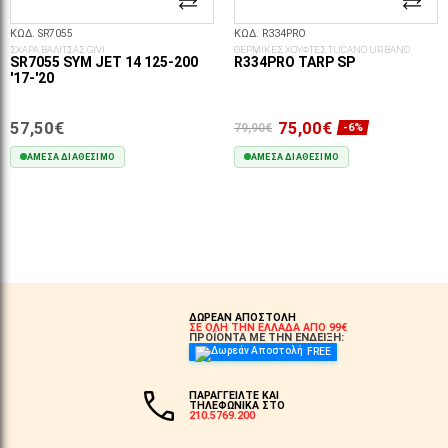
ΚΩΔ. SR7055
ΚΩΔ. R334PRO
ΣΧΑΡΑ ΒΑΛΙΤΣΑΣ GIVI
ΘΕΡΜΙΚΕΣ ΧΟΥΦΤΕΣ TUCANO URBANO
SR7055 SYM JET 14 125-200
R334PRO TARP SP
'17-'20
57,50€
75,00€
79,90€
-6%
ΆΜΕΣΑ ΔΙΑΘΈΣΙΜΟ
ΆΜΕΣΑ ΔΙΑΘΈΣΙΜΟ
ΣΤΟ ΚΑΛΆΘΙ
ΣΤΟ ΚΑΛΆΘΙ
ΔΩΡΕΑΝ ΑΠΟΣΤΟΛΗ
ΣΕ ΟΛΗ ΤΗΝ ΕΛΛΑΔΑ ΑΠΟ 99€
ΠΡΟΪΟΝΤΑ ΜΕ ΤΗΝ ΕΝΔΕΙΞΗ:
FREE
ΠΑΡΑΓΓΕΙΛΤΕ ΚΑΙ
ΤΗΛΕΦΩΝΙΚΑ ΣΤΟ
210.5769.200