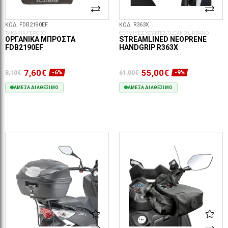
ΚΩΔ. FDB2190EF
ΚΩΔ. R363X
ΤΑΚΑΚΙΑ FERODO
ΘΕΡΜΙΚΕΣ ΧΟΥΦΤΕΣ TUCANO URBANO
ΟΡΓΑΝΙΚΆ ΜΠΡΟΣΤΆ
STREAMLINED NEOPRENE
FDB2190EF
HANDGRIP R363X
7,60€
55,00€
8,10€
61,00€
-6%
-9%
ΆΜΕΣΑ ΔΙΑΘΈΣΙΜΟ
ΆΜΕΣΑ ΔΙΑΘΈΣΙΜΟ
ΣΤΟ ΚΑΛΆΘΙ
ΣΤΟ ΚΑΛΆΘΙ